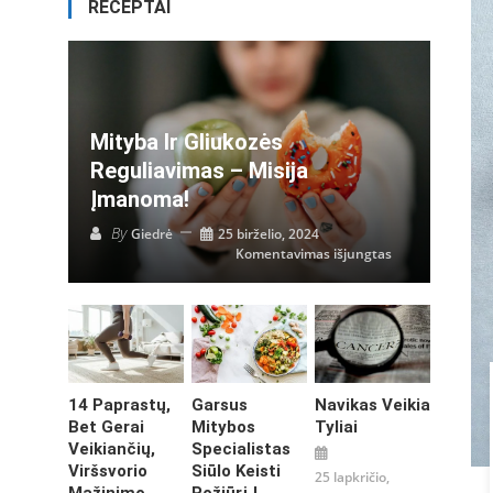
RECEPTAI
Mityba Ir Gliukozės
Reguliavimas – Misija
Įmanoma!
By
Giedrė
25 birželio, 2024
įraše
Komentavimas išjungtas
Mityba
ir
gliukozės
reguliavimas
–
misija
įmanoma!
14 Paprastų,
Garsus
Navikas Veikia
Bet Gerai
Mitybos
Tyliai
Veikiančių,
Specialistas
Viršsvorio
Siūlo Keisti
25 lapkričio,