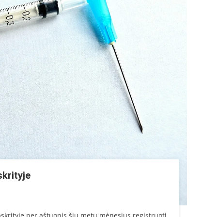
krityje
skrityje per aštuonis šių metų mėnesius registruoti