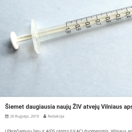
Šiemet daugiausia naujų ŽIV atvejų Vilniaus aps
26 Rugsėjo, 2019
Redakcija
Užkrečiamųjų ligų ir AIDS centro (ULAC) duomenimis, Vilniaus ap