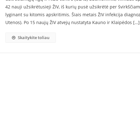
42 nauji užsikrėtusieji ŽIV, iš kurių pusė užsikrėtė per švirkščia
lyginant su kitomis apskritimis. Šiais metais ŽIV infekcija diagn
Utenos). Po 15 naujų ŽIV atvejų nustatyta Kauno ir Klaipėdos […]
Skaitykite toliau