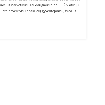
muosius narkotikus. Tai daugiausia naujų ŽIV atvejų,
ozuota beveik visų apskričių gyventojams (išskyrus