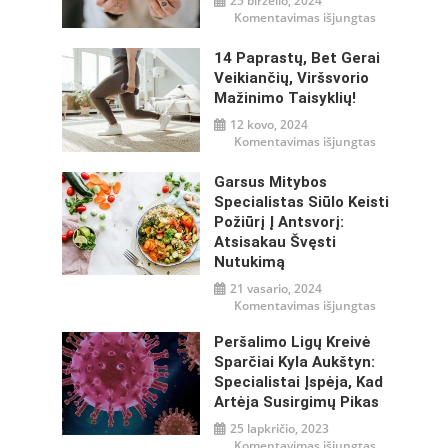
25 birželio, 2024
įraše
Komentavimas išjungtas
Mityba
ir
gliukozės
14 Paprastų, Bet Gerai
reguliavima
–
Veikiančių, Viršsvorio
misija
Mažinimo Taisyklių!
įmanoma!
12 kovo, 2024
įraše
Komentavimas išjungtas
14
paprastų,
bet
Garsus Mitybos
gerai
veikiančių,
Specialistas Siūlo Keisti
viršsvorio
Požiūrį Į Antsvorį:
mažinimo
taisyklių!
Atsisakau Švęsti
Nutukimą
21 vasario, 2024
įraše
Komentavimas išjungtas
Garsus
mitybos
specialistas
Peršalimo Ligų Kreivė
siūlo
Sparčiai Kyla Aukštyn:
keisti
požiūrį
Specialistai Įspėja, Kad
į
antsvorį:
Artėja Susirgimų Pikas
atsisakau
švęsti
25 lapkričio, 2023
nutukimą
įraše
Komentavimas išjungtas