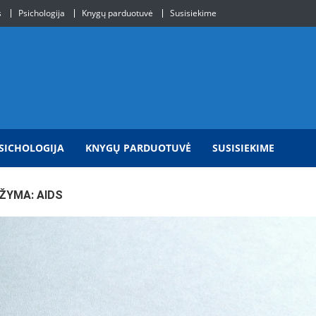
s
Psichologija
Knygų parduotuvė
Susisiekime
SICHOLOGIJA
KNYGŲ PARDUOTUVĖ
SUSISIEKIME
ŽYMA:
AIDS