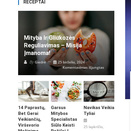
RECEPTAI
Mityba Ir Gliukozės
Reguliavimas – Misija
Įmanoma!
By
Giedrė
25 birželio, 2024
įraše
Komentavimas išjungtas
Mityba
ir
gliukozės
reguliavimas
–
misija
įmanoma!
14 Paprastų,
Garsus
Navikas Veikia
Bet Gerai
Mitybos
Tyliai
Veikiančių,
Specialistas
Viršsvorio
Siūlo Keisti
25 lapkričio,