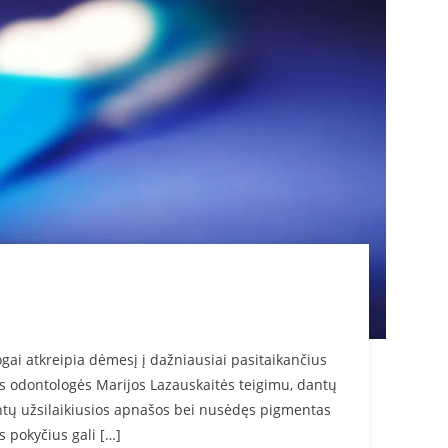
gai atkreipia dėmesį į dažniausiai pasitaikančius
jos odontologės Marijos Lazauskaitės teigimu, dantų
ntų užsilaikiusios apnašos bei nusėdęs pigmentas
s pokyčius gali […]