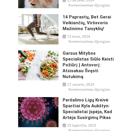
25 birželio, 2024
įraše
Komentavimas išjungtas
Mityba
ir
gliukozės
14 Paprastų, Bet Gerai
reguliavima
–
Veikiančių, Viršsvorio
misija
Mažinimo Taisyklių!
įmanoma!
12 kovo, 2024
įraše
Komentavimas išjungtas
14
paprastų,
bet
Garsus Mitybos
gerai
veikiančių,
Specialistas Siūlo Keisti
viršsvorio
Požiūrį Į Antsvorį:
mažinimo
taisyklių!
Atsisakau Švęsti
Nutukimą
21 vasario, 2024
įraše
Komentavimas išjungtas
Garsus
mitybos
specialistas
Peršalimo Ligų Kreivė
siūlo
Sparčiai Kyla Aukštyn:
keisti
požiūrį
Specialistai Įspėja, Kad
į
antsvorį:
Artėja Susirgimų Pikas
atsisakau
švęsti
25 lapkričio, 2023
nutukimą
įraše
Komentavimas išjungtas