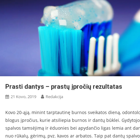
Prasti dantys – prastų įpročių rezultatas
21 Kovo, 2019
Redakcija
Kovo 20-ąją, minint tarptautinę burnos sveikatos dieną, odontolo
blogus įpročius, kurie atsiliepia burnos ir dantų būklei. Gydyto
spalvos tamsėjimą ir ėduonies bei apydančio ligas lemia ant da
nuo rūkalų, gėrimų, pvz. kavos ar arbatos. Taip pat dantų spalvo