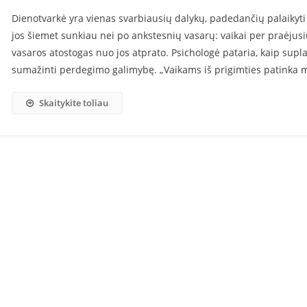
Dienotvarkė yra vienas svarbiausių dalykų, padedančių palaikyti f
jos šiemet sunkiau nei po ankstesnių vasarų: vaikai per praėjus
vasaros atostogas nuo jos atprato. Psichologė pataria, kaip supla
sumažinti perdegimo galimybę. „Vaikams iš prigimties patinka mo
Skaitykite toliau