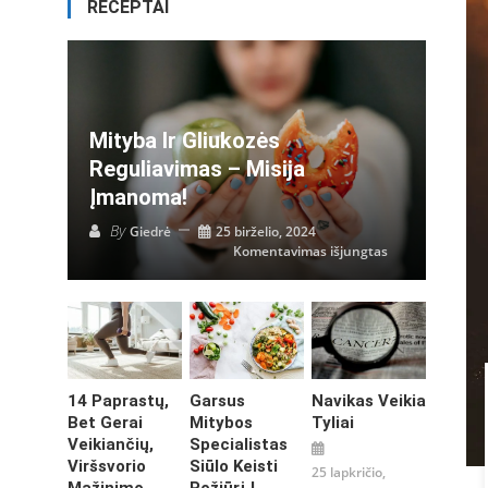
RECEPTAI
Mityba Ir Gliukozės
Reguliavimas – Misija
Įmanoma!
By
Giedrė
25 birželio, 2024
įraše
Komentavimas išjungtas
Mityba
ir
gliukozės
reguliavimas
–
misija
įmanoma!
14 Paprastų,
Garsus
Navikas Veikia
Bet Gerai
Mitybos
Tyliai
Veikiančių,
Specialistas
Viršsvorio
Siūlo Keisti
25 lapkričio,