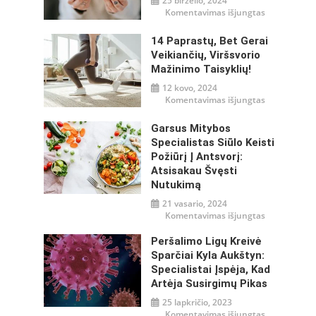
25 birželio, 2024
įraše
Komentavimas išjungtas
Mityba
ir
gliukozės
14 Paprastų, Bet Gerai
reguliavima
–
Veikiančių, Viršsvorio
misija
Mažinimo Taisyklių!
įmanoma!
12 kovo, 2024
įraše
Komentavimas išjungtas
14
paprastų,
bet
Garsus Mitybos
gerai
veikiančių,
Specialistas Siūlo Keisti
viršsvorio
Požiūrį Į Antsvorį:
mažinimo
taisyklių!
Atsisakau Švęsti
Nutukimą
21 vasario, 2024
įraše
Komentavimas išjungtas
Garsus
mitybos
specialistas
Peršalimo Ligų Kreivė
siūlo
Sparčiai Kyla Aukštyn:
keisti
požiūrį
Specialistai Įspėja, Kad
į
antsvorį:
Artėja Susirgimų Pikas
atsisakau
švęsti
25 lapkričio, 2023
nutukimą
įraše
Komentavimas išjungtas