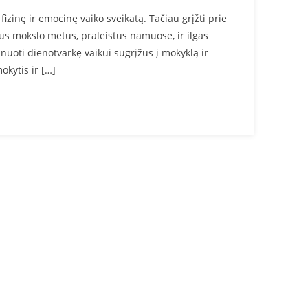
izinę ir emocinę vaiko sveikatą. Tačiau grįžti prie
ius mokslo metus, praleistus namuose, ir ilgas
nuoti dienotvarkę vaikui sugrįžus į mokyklą ir
kytis ir […]