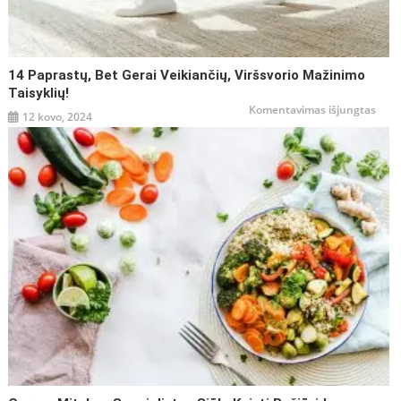
14 Paprastų, Bet Gerai Veikiančių, Viršsvorio Mažinimo
Taisyklių!
įraše
Komentavimas išjungtas
12 kovo, 2024
14
papr
bet
gerai
veiki
viršs
maži
taisy