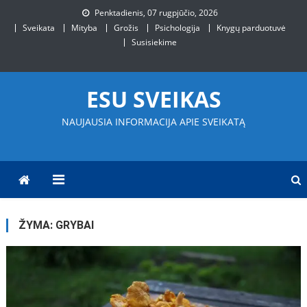
Skip
Penktadienis, 07 rugpjūčio, 2026
to
Sveikata
Mityba
Grožis
Psichologija
Knygų parduotuvė
content
Susisiekime
ESU SVEIKAS
NAUJAUSIA INFORMACIJA APIE SVEIKATĄ
ŽYMA:
GRYBAI