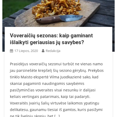
Voveraičių sezonas: kaip gaminant
išlaikyti geriausias jų savybes?
17 Liepos, 2020
Redakcija
Prasidėjus voveraičių sezonui turbūt ne vienas namo
jau parsinešėte krepšelį šių sezono gėrybių. Prekybos
tinklo Maisto ekspertė Vilma Juodkazienė sako, kad
skaniai pagaminti naudingomis savybėmis
pasižyminčias voveraites visai nesunku ir dalijasi
keliais vertingais patarimais, kaip tai padaryti.
Voveraitės įvairių šalių virtuvėse laikomos ypatingu
delikatesu, gaunamu tiesiai iš gamtos, kuris pasižymi
ne tik švelniu skoniu, bet […]