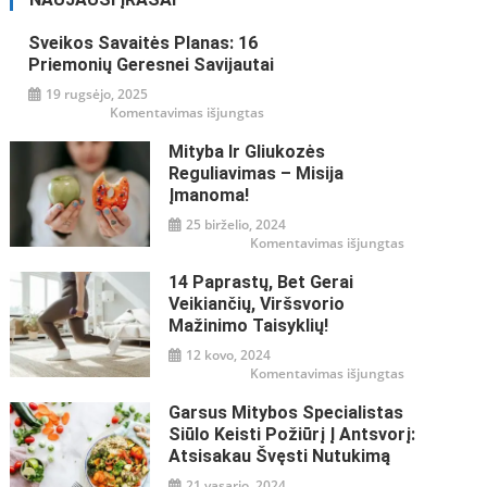
Sveikos Savaitės Planas: 16
Priemonių Geresnei Savijautai
19 rugsėjo, 2025
įraše
Komentavimas išjungtas
Sveikos
savaitės
Mityba Ir Gliukozės
planas:
16
Reguliavimas – Misija
priemonių
geresnei
Įmanoma!
savijautai
25 birželio, 2024
įraše
Komentavimas išjungtas
Mityba
ir
14 Paprastų, Bet Gerai
gliukozės
reguliavimas
Veikiančių, Viršsvorio
–
misija
Mažinimo Taisyklių!
įmanoma!
12 kovo, 2024
įraše
Komentavimas išjungtas
14
paprastų,
Garsus Mitybos Specialistas
bet
gerai
Siūlo Keisti Požiūrį Į Antsvorį:
veikiančių,
viršsvorio
Atsisakau Švęsti Nutukimą
mažinimo
taisyklių!
21 vasario, 2024