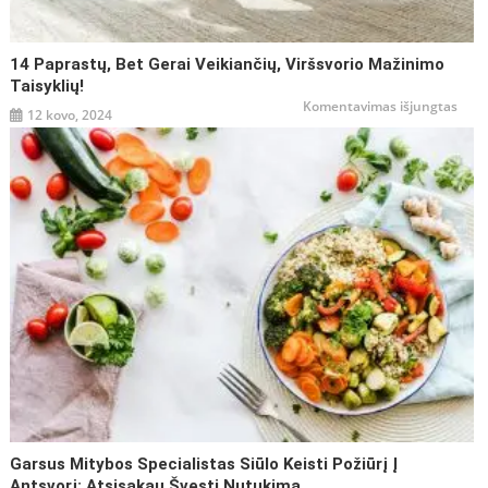
14 Paprastų, Bet Gerai Veikiančių, Viršsvorio Mažinimo
Taisyklių!
įraše
Komentavimas išjungtas
12 kovo, 2024
14
papr
bet
gerai
veiki
viršs
maži
taisy
Garsus Mitybos Specialistas Siūlo Keisti Požiūrį Į
Antsvorį: Atsisakau Švęsti Nutukimą