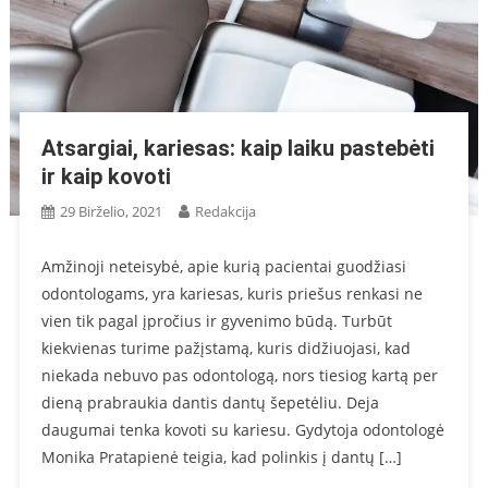
Atsargiai, kariesas: kaip laiku pastebėti
ir kaip kovoti
29 Birželio, 2021
Redakcija
Amžinoji neteisybė, apie kurią pacientai guodžiasi
odontologams, yra kariesas, kuris priešus renkasi ne
vien tik pagal įpročius ir gyvenimo būdą. Turbūt
kiekvienas turime pažįstamą, kuris didžiuojasi, kad
niekada nebuvo pas odontologą, nors tiesiog kartą per
dieną prabraukia dantis dantų šepetėliu. Deja
daugumai tenka kovoti su kariesu. Gydytoja odontologė
Monika Pratapienė teigia, kad polinkis į dantų […]