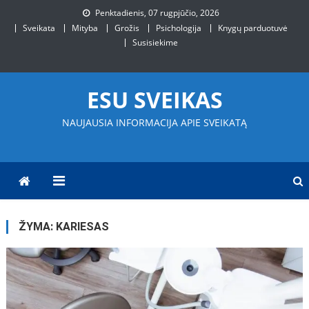
Skip
Penktadienis, 07 rugpjūčio, 2026
to
Sveikata
Mityba
Grožis
Psichologija
Knygų parduotuvė
content
Susisiekime
ESU SVEIKAS
NAUJAUSIA INFORMACIJA APIE SVEIKATĄ
ŽYMA:
KARIESAS