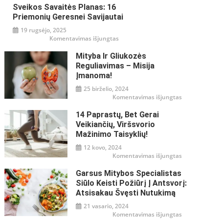
Sveikos Savaitės Planas: 16
Priemonių Geresnei Savijautai
19 rugsėjo, 2025
įraše
Komentavimas išjungtas
Sveikos
savaitės
Mityba Ir Gliukozės
planas:
16
Reguliavimas – Misija
priemonių
geresnei
Įmanoma!
savijautai
25 birželio, 2024
įraše
Komentavimas išjungtas
Mityba
ir
14 Paprastų, Bet Gerai
gliukozės
reguliavimas
Veikiančių, Viršsvorio
–
misija
Mažinimo Taisyklių!
įmanoma!
12 kovo, 2024
įraše
Komentavimas išjungtas
14
paprastų,
Garsus Mitybos Specialistas
bet
gerai
Siūlo Keisti Požiūrį Į Antsvorį:
veikiančių,
viršsvorio
Atsisakau Švęsti Nutukimą
mažinimo
taisyklių!
21 vasario, 2024
įraše
Komentavimas išjungtas