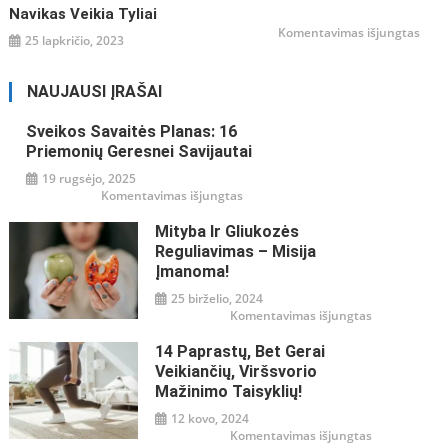
Navikas Veikia Tyliai
įraše
Komentavimas išjungtas
25 lapkričio, 2023
Navi
veiki
tyliai
NAUJAUSI ĮRAŠAI
Sveikos Savaitės Planas: 16
Priemonių Geresnei Savijautai
19 rugsėjo, 2025
įraše
Komentavimas išjungtas
Sveikos
savaitės
Mityba Ir Gliukozės
planas:
16
Reguliavimas – Misija
priemonių
geresnei
Įmanoma!
savijautai
25 birželio, 2024
įraše
Komentavimas išjungtas
Mityba
ir
14 Paprastų, Bet Gerai
gliukozės
reguliavimas
Veikiančių, Viršsvorio
–
misija
Mažinimo Taisyklių!
įmanoma!
12 kovo, 2024
įraše
Komentavimas išjungtas
14