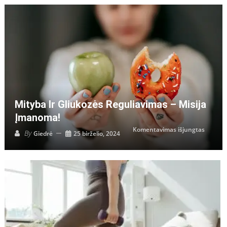
Mityba Ir Gliukozės Reguliavimas – Misija
Įmanoma!
įraše
Komentavimas išjungtas
By
Giedrė
25 birželio, 2024
Mityba
ir
gliukoz
regulia
–
misija
įmanom