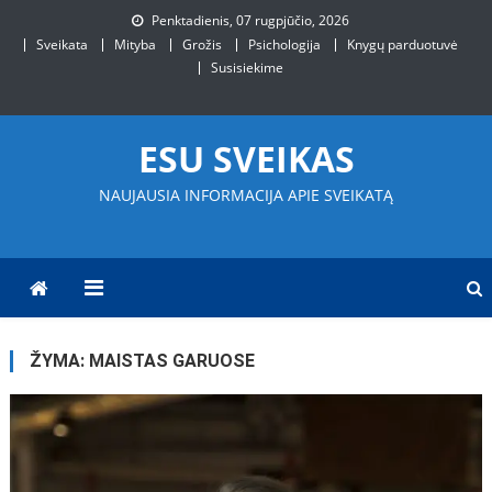
Skip
Penktadienis, 07 rugpjūčio, 2026
to
Sveikata
Mityba
Grožis
Psichologija
Knygų parduotuvė
content
Susisiekime
ESU SVEIKAS
NAUJAUSIA INFORMACIJA APIE SVEIKATĄ
ŽYMA:
MAISTAS GARUOSE