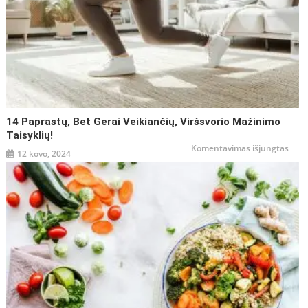
14 Paprastų, Bet Gerai Veikiančių, Viršsvorio Mažinimo
Taisyklių!
įraše
Komentavimas išjungtas
12 kovo, 2024
14
papr
bet
gerai
veiki
viršs
maži
taisy