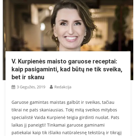
V. Kurpienės maisto garuose receptai:
kaip pasigaminti, kad būtų ne tik sveika,
bet ir skanu
3 Gegužės, 2019
Redakcija
Garuose gamintas maistas galbūt ir sveikas, tačiau
tikrai ne pats skaniausias. Tokį mitą sveikos mitybos
specialistė Vaida Kurpienė teigia girdinti nuolat. Pats
laikas jį paneigti! Tinkamai garuose gaminami
patiekalai kaip tik išlaiko natūralesnę tekstūrą ir tikrąjį