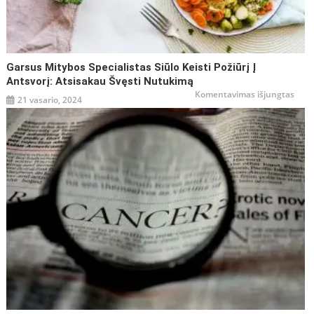
Garsus Mitybos Specialistas Siūlo Keisti Požiūrį Į
Antsvorį: Atsisakau Švęsti Nutukimą
įraše
Komentavimas išjungtas
21 vasario, 2024
Gars
mity
speci
siūlo
keist
požiū
į
antsv
atsi
švęst
nutu