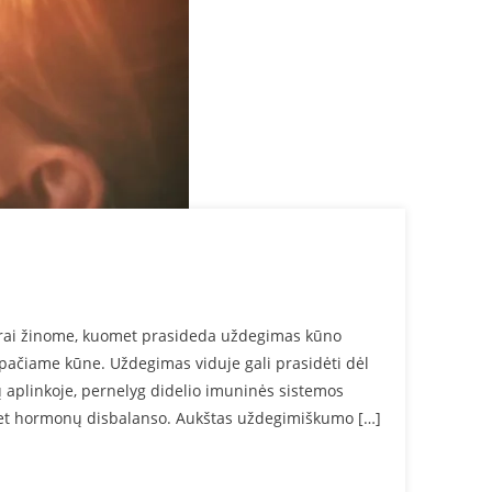
erai žinome, kuomet prasideda uždegimas kūno
 pačiame kūne. Uždegimas viduje gali prasidėti dėl
nų aplinkoje, pernelyg didelio imuninės sistemos
 net hormonų disbalanso. Aukštas uždegimiškumo […]