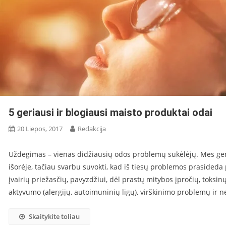
5 geriausi ir blogiausi maisto produktai odai
20 Liepos, 2017
Redakcija
Uždegimas – vienas didžiausių odos problemų sukėlėjų. Mes g
išorėje, tačiau svarbu suvokti, kad iš tiesų problemos prasideda
įvairių priežasčių, pavyzdžiui, dėl prastų mitybos įpročių, toksi
aktyvumo (alergijų, autoimuninių ligų), virškinimo problemų ir
Skaitykite toliau