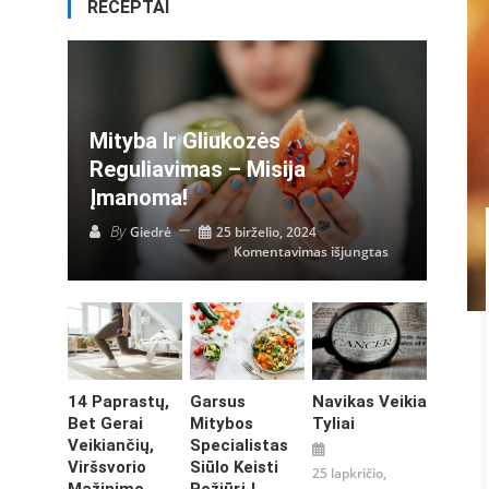
RECEPTAI
Mityba Ir Gliukozės
Reguliavimas – Misija
Įmanoma!
By
Giedrė
25 birželio, 2024
įraše
Komentavimas išjungtas
Mityba
ir
gliukozės
reguliavimas
–
misija
įmanoma!
14 Paprastų,
Garsus
Navikas Veikia
Bet Gerai
Mitybos
Tyliai
Veikiančių,
Specialistas
Viršsvorio
Siūlo Keisti
25 lapkričio,