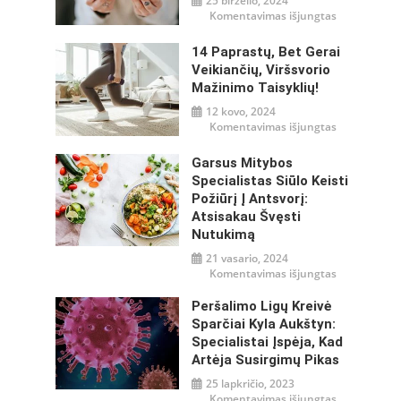
25 birželio, 2024
įraše
Komentavimas išjungtas
Mityba
ir
gliukozės
14 Paprastų, Bet Gerai
reguliavima
–
Veikiančių, Viršsvorio
misija
Mažinimo Taisyklių!
įmanoma!
12 kovo, 2024
įraše
Komentavimas išjungtas
14
paprastų,
bet
Garsus Mitybos
gerai
veikiančių,
Specialistas Siūlo Keisti
viršsvorio
Požiūrį Į Antsvorį:
mažinimo
taisyklių!
Atsisakau Švęsti
Nutukimą
21 vasario, 2024
įraše
Komentavimas išjungtas
Garsus
mitybos
specialistas
Peršalimo Ligų Kreivė
siūlo
Sparčiai Kyla Aukštyn:
keisti
požiūrį
Specialistai Įspėja, Kad
į
antsvorį:
Artėja Susirgimų Pikas
atsisakau
švęsti
25 lapkričio, 2023
nutukimą
įraše
Komentavimas išjungtas