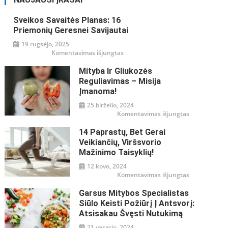
Sveikos Savaitės Planas: 16
Priemonių Geresnei Savijautai
19 rugsėjo, 2025
įraše
Komentavimas išjungtas
Sveikos
savaitės
Mityba Ir Gliukozės
planas:
16
Reguliavimas – Misija
priemonių
geresnei
Įmanoma!
savijautai
25 birželio, 2024
įraše
Komentavimas išjungtas
Mityba
ir
14 Paprastų, Bet Gerai
gliukozės
reguliavimas
Veikiančių, Viršsvorio
–
misija
Mažinimo Taisyklių!
įmanoma!
12 kovo, 2024
įraše
Komentavimas išjungtas
14
paprastų,
Garsus Mitybos Specialistas
bet
gerai
Siūlo Keisti Požiūrį Į Antsvorį:
veikiančių,
viršsvorio
Atsisakau Švęsti Nutukimą
mažinimo
taisyklių!
21 vasario, 2024