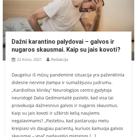
Dažni karantino palydovai – galvos ir
nugaros skausmai. Kaip su jais kovoti?
22 Kovo, 2021
Redakcija
Daugeliui iš mūsų pandeminė situacija yra paženklinta
didesne nervine įtampa ir sumažėjusiu judrumu.
„Kardiolitos klinikų“ Neurologijos centro gydytoja
neurologė Dalia Gedmontaitė pastebi, kad visa tai
provokuoja dažnesnius galvos ir nugaros skausmus.
Kaip su jais kovoti ir užkirsti kelią naujiems
negalavimams? „Pastebiu, kad pastaruoju metu
kreipiasi vis daugiau pacientų, kuriuos kamuoja galvos
skausmai – ypač padaugėjo migrenos […]