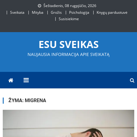
Skip
Šeštadienis, 08 rugpjūčio, 2026
to
Sveikata
Mityba
Grožis
Psichologija
Knygų parduotuvė
content
Susisiekime
ESU SVEIKAS
NAUJAUSIA INFORMACIJA APIE SVEIKATĄ
ŽYMA:
MIGRENA