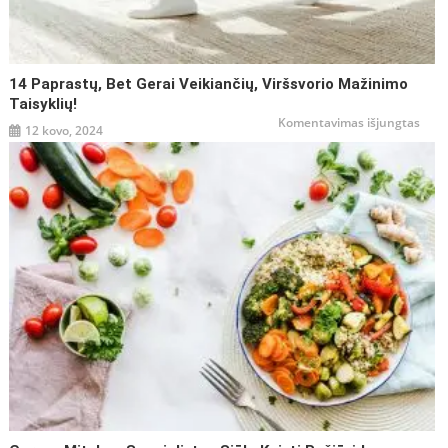
14 Paprastų, Bet Gerai Veikiančių, Viršsvorio Mažinimo
Taisyklių!
įraše
Komentavimas išjungtas
12 kovo, 2024
14
papr
bet
gerai
veiki
viršs
maži
taisy