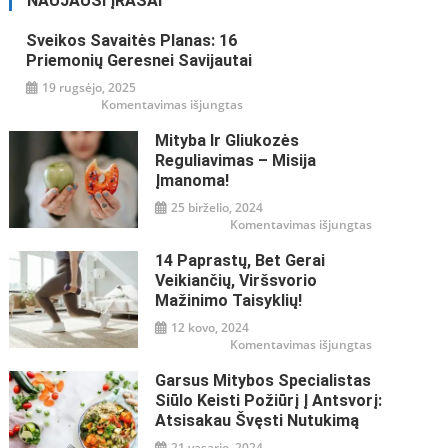
NAUJAUSI ĮRAŠAI
Sveikos Savaitės Planas: 16
Priemonių Geresnei Savijautai
19 rugsėjo, 2025
įraše
Komentavimas išjungtas
Sveikos
savaitės
Mityba Ir Gliukozės
planas:
16
Reguliavimas – Misija
priemonių
geresnei
Įmanoma!
savijautai
25 birželio, 2024
įraše
Komentavimas išjungtas
Mityba
ir
14 Paprastų, Bet Gerai
gliukozės
reguliavimas
Veikiančių, Viršsvorio
–
misija
Mažinimo Taisyklių!
įmanoma!
12 kovo, 2024
įraše
Komentavimas išjungtas
14
paprastų,
Garsus Mitybos Specialistas
bet
gerai
Siūlo Keisti Požiūrį Į Antsvorį:
veikiančių,
viršsvorio
Atsisakau Švęsti Nutukimą
mažinimo
taisyklių!
21 vasario, 2024