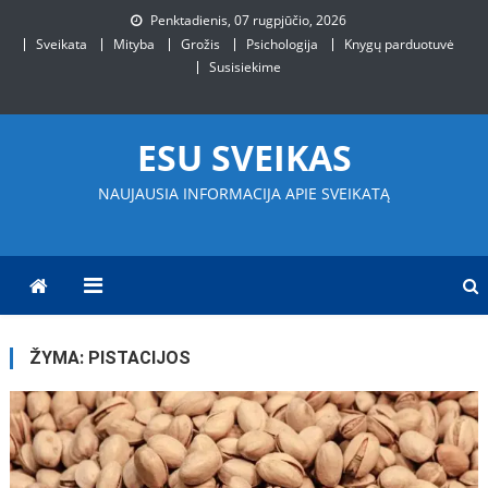
Skip
Penktadienis, 07 rugpjūčio, 2026
to
Sveikata
Mityba
Grožis
Psichologija
Knygų parduotuvė
content
Susisiekime
ESU SVEIKAS
NAUJAUSIA INFORMACIJA APIE SVEIKATĄ
ŽYMA:
PISTACIJOS