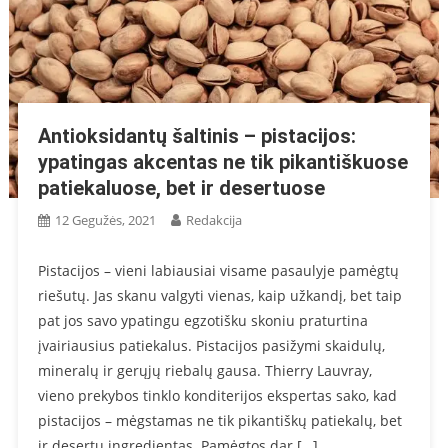
Antioksidantų šaltinis – pistacijos:
ypatingas akcentas ne tik pikantiškuose
patiekaluose, bet ir desertuose
12 Gegužės, 2021
Redakcija
Pistacijos – vieni labiausiai visame pasaulyje pamėgtų
riešutų. Jas skanu valgyti vienas, kaip užkandį, bet taip
pat jos savo ypatingu egzotišku skoniu praturtina
įvairiausius patiekalus. Pistacijos pasižymi skaidulų,
mineralų ir gerųjų riebalų gausa. Thierry Lauvray,
vieno prekybos tinklo konditerijos ekspertas sako, kad
pistacijos – mėgstamas ne tik pikantiškų patiekalų, bet
ir desertų ingredientas. Pamėgtos dar […]