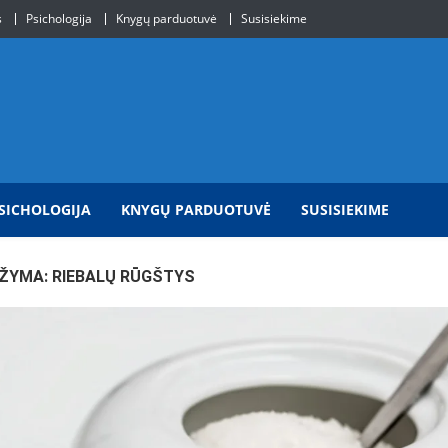
s
Psichologija
Knygų parduotuvė
Susisiekime
SICHOLOGIJA
KNYGŲ PARDUOTUVĖ
SUSISIEKIME
ŽYMA:
RIEBALŲ RŪGŠTYS