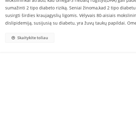
Mokslininkai atrado, kad omega-3 riebalų rūgštys(DHA) gali padė
sumažinti 2 tipo diabeto riziką. Seniai žinoma,kad 2 tipo diabet
susirgti širdies kraujagyslių ligomis. Vėlyvais 80-aisiais mokslin
dislipidemiją, susijusią su diabetu, yra žuvų taukų papildai. Om
Skaitykite toliau