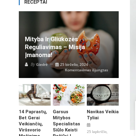
RECEPTAI
Mityba Ir Gliukozės
Reguliavimas – Misija
Įmanoma!
By
Giedrė
25 birželio, 2024
įraše
Komentavimas išjungtas
Mityba
ir
gliukozės
reguliavimas
–
misija
įmanoma!
14 Paprastų,
Garsus
Navikas Veikia
Bet Gerai
Mitybos
Tyliai
Veikiančių,
Specialistas
Viršsvorio
Siūlo Keisti
25 lapkričio,