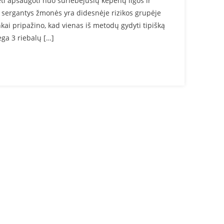
ti apsaugoti nuo suriebėjusių kepenų ligos ir
u sergantys žmonės yra didesnėje rizikos grupėje
inkai pripažino, kad vienas iš metodų gydyti tipišką
ega 3 riebalų […]