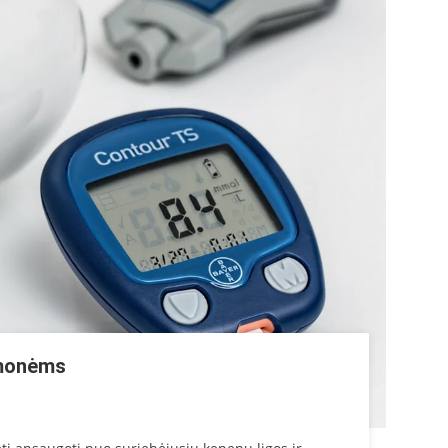
žmonėms