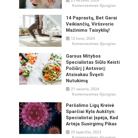
25 birželio, 2024
įraše
Komentavimas išjungtas
Mityba
ir
gliukozės
14 Paprastų, Bet Gerai
reguliavima
–
Veikiančių, Viršsvorio
misija
Mažinimo Taisyklių!
įmanoma!
12 kovo, 2024
įraše
Komentavimas išjungtas
14
paprastų,
bet
Garsus Mitybos
gerai
veikiančių,
Specialistas Siūlo Keisti
viršsvorio
Požiūrį Į Antsvorį:
mažinimo
taisyklių!
Atsisakau Švęsti
Nutukimą
21 vasario, 2024
įraše
Komentavimas išjungtas
Garsus
mitybos
specialistas
Peršalimo Ligų Kreivė
siūlo
Sparčiai Kyla Aukštyn:
keisti
požiūrį
Specialistai Įspėja, Kad
į
antsvorį:
Artėja Susirgimų Pikas
atsisakau
švęsti
25 lapkričio, 2023
nutukimą
įraše
Komentavimas išjungtas