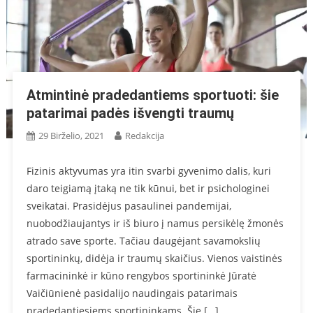
Atmintinė pradedantiems sportuoti: šie
patarimai padės išvengti traumų
29 Birželio, 2021
Redakcija
Fizinis aktyvumas yra itin svarbi gyvenimo dalis, kuri
daro teigiamą įtaką ne tik kūnui, bet ir psichologinei
sveikatai. Prasidėjus pasaulinei pandemijai,
nuobodžiaujantys ir iš biuro į namus persikėlę žmonės
atrado save sporte. Tačiau daugėjant savamokslių
sportininkų, didėja ir traumų skaičius. Vienos vaistinės
farmacininkė ir kūno rengybos sportininkė Jūratė
Vaičiūnienė pasidalijo naudingais patarimais
pradedantiesiems sportininkams. Šie […]