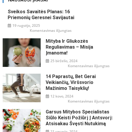
Sveikos Savaitės Planas: 16
Priemonių Geresnei Savijautai
19 rugsėjo, 2025
įraše
Komentavimas išjungtas
Sveikos
savaitės
Mityba Ir Gliukozės
planas:
16
Reguliavimas – Misija
priemonių
geresnei
Įmanoma!
savijautai
25 birželio, 2024
įraše
Komentavimas išjungtas
Mityba
ir
14 Paprastų, Bet Gerai
gliukozės
reguliavimas
Veikiančių, Viršsvorio
–
misija
Mažinimo Taisyklių!
įmanoma!
12 kovo, 2024
įraše
Komentavimas išjungtas
14
paprastų,
Garsus Mitybos Specialistas
bet
gerai
Siūlo Keisti Požiūrį Į Antsvorį:
veikiančių,
viršsvorio
Atsisakau Švęsti Nutukimą
mažinimo
taisyklių!
21 vasario, 2024