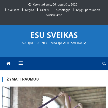
Skip
Ketvirtadienis, 06 rugpjūčio, 2026
to
Sveikata
Mityba
Grožis
Psichologija
Knygų parduotuvė
content
Susisiekime
ESU SVEIKAS
NAUJAUSIA INFORMACIJA APIE SVEIKATĄ
ŽYMA:
TRAUMOS