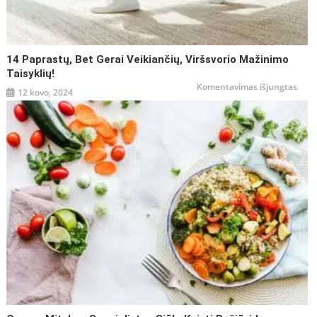
14 Paprastų, Bet Gerai Veikiančių, Viršsvorio Mažinimo
Taisyklių!
įraše
Komentavimas išjungtas
12 kovo, 2024
14
papr
bet
gerai
veiki
viršs
maži
taisy