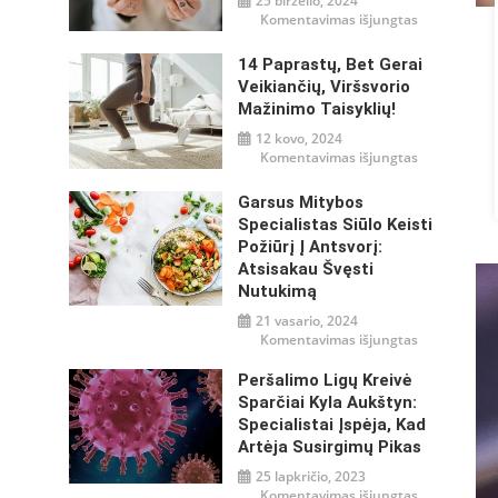
25 birželio, 2024
įraše
Komentavimas išjungtas
Mityba
ir
gliukozės
14 Paprastų, Bet Gerai
reguliavima
–
Veikiančių, Viršsvorio
misija
Mažinimo Taisyklių!
įmanoma!
12 kovo, 2024
įraše
Komentavimas išjungtas
14
paprastų,
bet
Garsus Mitybos
gerai
veikiančių,
Specialistas Siūlo Keisti
viršsvorio
Požiūrį Į Antsvorį:
mažinimo
taisyklių!
Atsisakau Švęsti
Nutukimą
21 vasario, 2024
įraše
Komentavimas išjungtas
Garsus
mitybos
specialistas
Peršalimo Ligų Kreivė
siūlo
Sparčiai Kyla Aukštyn:
keisti
požiūrį
Specialistai Įspėja, Kad
į
antsvorį:
Artėja Susirgimų Pikas
atsisakau
švęsti
25 lapkričio, 2023
nutukimą
įraše
Komentavimas išjungtas