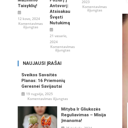
Mažinimo
Požiūrį Į
2023
Taisyklių!
Antsvorį:
Komentavimas
įraše
išjungtas
Atsisakau
Navikas
veikia
Švęsti
12 kovo, 2024
tyliai
Nutukimą
Komentavimas
įraše
išjungtas
14
paprastų,
21 vasario,
bet
gerai
2024
veikiančių,
Komentavimas
viršsvorio
įraše
išjungtas
mažinimo
Garsus
taisyklių!
mitybos
specialistas
NAUJAUSI ĮRAŠAI
siūlo
keisti
požiūrį
į
Sveikos Savaitės
antsvorį:
Planas: 16 Priemonių
atsisakau
švęsti
Geresnei Savijautai
nutukimą
19 rugsėjo, 2025
įraše
Komentavimas išjungtas
Sveikos
savaitės
planas:
Mityba Ir Gliukozės
16
Reguliavimas – Misija
priemonių
geresnei
Įmanoma!
savijautai