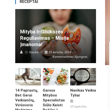
RECEPTAI
Mityba Ir Gliukozės
Reguliavimas – Misija
Įmanoma!
By
Giedrė
25 birželio, 2024
įraše
Komentavimas išjungtas
Mityba
ir
gliukozės
reguliavimas
–
misija
įmanoma!
14 Paprastų,
Garsus
Navikas Veikia
Bet Gerai
Mitybos
Tyliai
Veikiančių,
Specialistas
Viršsvorio
Siūlo Keisti
25 lapkričio,