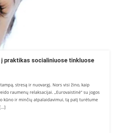
 praktikas socialiniuose tinkluose
ampą, stresą ir nuovargį. Nors visi žino, kaip
 veido raumenų relaksacijai. „Eurovaistinė“ su jogos
o kūno ir minčių atpalaidavimui, tą patį turėtume
[…]