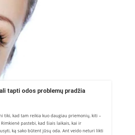
li tapti odos problemų pradžia
i tiki, kad tam reikia kuo daugiau priemonių, kiti –
Rimkienė pastebi, kad šiais laikais, kai ir
ausyti, ką sako būtent jūsų oda. Ant veido neturi likti