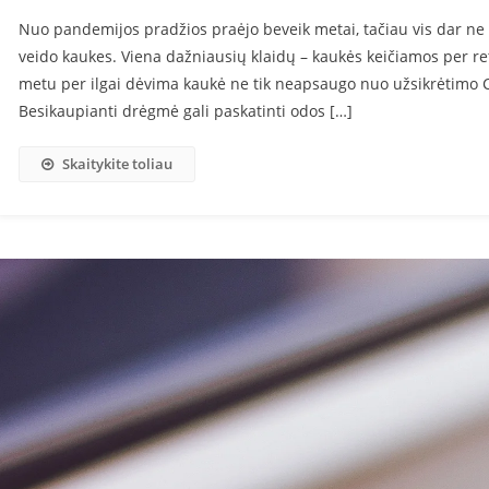
Nuo pandemijos pradžios praėjo beveik metai, tačiau vis dar ne 
veido kaukes. Viena dažniausių klaidų – kaukės keičiamos per re
s
metu per ilgai dėvima kaukė ne tik neapsaugo nuo užsikrėtimo C
Besikaupianti drėgmė gali paskatinti odos […]
Skaitykite toliau