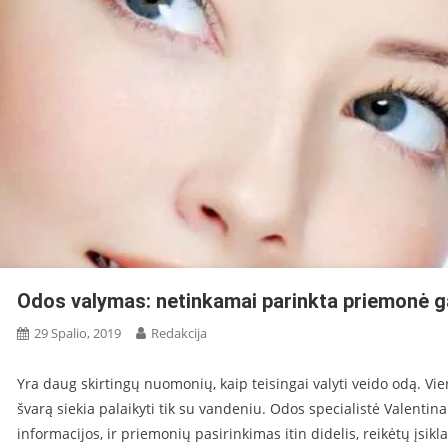
Odos valymas: netinkamai parinkta priemonė ga
29 Spalio, 2019
Redakcija
Yra daug skirtingų nuomonių, kaip teisingai valyti veido odą. Vien
švarą siekia palaikyti tik su vandeniu. Odos specialistė Valentina 
informacijos, ir priemonių pasirinkimas itin didelis, reikėtų įsikl