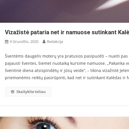
Vizažistė pataria net ir namuose sutinkant Ka
9 Gruodžio, 2020
Redakcija
Šventėms daugelis moterų yra pratusios pasipuošti – nueiti pas 
pajausti šventes, šiemet nuotaiką kursime namuose. „Pakanka vo
šventinė diena atsispindėtų ir jūsų veide“, – tikina vizažistė Jele
priemonėmis reiktų pasirūpinti, kad net ir sutinkant Kalėdas ir 
Skaitykite toliau