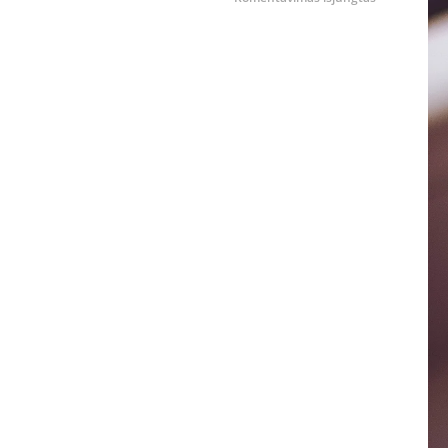
Peršalimo
ligų
kreivė
sparčiai
kyla
aukštyn:
specialistai
įspėja,
kad
artėja
susirgimų
pikas