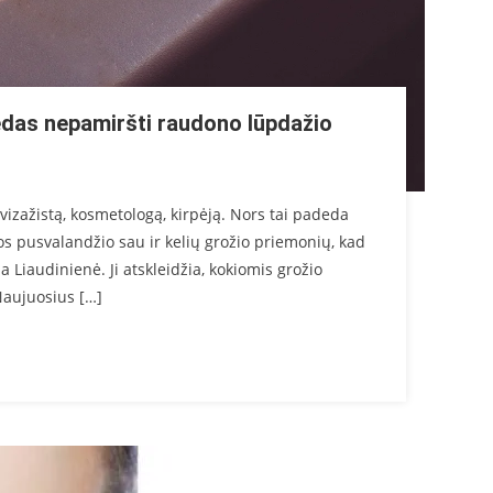
lėdas nepamiršti raudono lūpdažio
vizažistą, kosmetologą, kirpėją. Nors tai padeda
s pusvalandžio sau ir kelių grožio priemonių, kad
na Liaudinienė. Ji atskleidžia, kokiomis grožio
Naujuosius […]