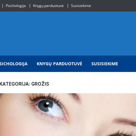
Psichologija
Knygų parduotuvė
Susisiekime
SICHOLOGIJA
KNYGŲ PARDUOTUVĖ
SUSISIEKIME
KATEGORIJA:
GROŽIS