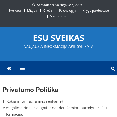
Skip
Šeštadienis, 08 rugpjūčio, 2026
to
Sveikata
Mityba
Grožis
Psichologija
Knygų parduotuvė
content
Susisiekime
ESU SVEIKAS
NAUJAUSIA INFORMACIJA APIE SVEIKATĄ
Privatumo Politika
1. Kokią informaciją mes renkame?
Mes galime rinkti, saugoti ir naudoti žemiau nurodytų rūšių
informaciją: