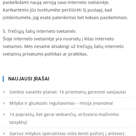
paskelbdami naują versiją savo interneto svetainėje.
Kartkartėmis Jūs turėtumėte peržiūrėti šį puslapį, kad
įsitikintumėte, jog esate patenkintas bet kokiais pasikeitimais.
5. Trečiųjų šalių interneto svetainės
Šioje interneto svetainėje yra nuorodų į kitas interneto
svetaines. Mes nesame atsakingi už trečiųjų šalių interneto
svetainių privatumo politikas ar praktikas.
NAUJAUSI ĮRAŠAI
Sveikos savaitės planas: 16 priemonių geresnei savijautai
Mityba ir gliukozės reguliavimas – misija įmanoma!
14 paprastų, bet gerai veikiančių, viršsvorio mažinimo
taisyklių!
Garsus mitybos specialistas siūlo keisti požiūrį į antsvorį: