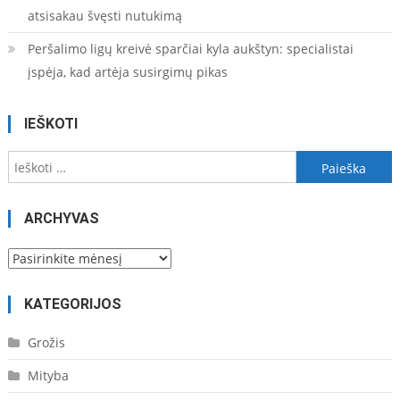
atsisakau švęsti nutukimą
Peršalimo ligų kreivė sparčiai kyla aukštyn: specialistai
įspėja, kad artėja susirgimų pikas
IEŠKOTI
Ieškoti:
ARCHYVAS
Archyvas
KATEGORIJOS
Grožis
Mityba