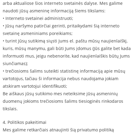
arba aktualiose šios interneto svetainės dalyse. Mes galime
naudoti jūsų asmeninę informaciją šiems tikslams:
• Interneto svetainei administruoti;
• Jūsų naršymo patirčiai gerinti, pritaikydami šią interneto
svetainę asmeniniams poreikiams;
• turint Jūsų sutikimą siųsti Jums el. paštu mūsų naujienlaiškį,
kuris, mūsų manymu, gali būti Jums įdomus (Jūs galite bet kada
informuoti mus, jeigu nebenorite, kad naujienlaiškis būtų Jums
siunčiamas);
• trečiosioms šalims suteikti statistinę informaciją apie mūsų
vartotojus, tačiau ši informacija nebus naudojama jokiam
atskiram vartotojui identifikuoti;
Be aiškaus jūsų sutikimo mes neteiksime jūsų asmeninių
duomenų jokioms trečiosioms šalims tiesioginės rinkodaros
tikslais.
4. Politikos pakeitimai
Mes galime retkarčiais atnaujinti šią privatumo politiką