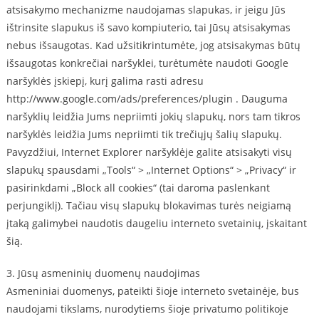
atsisakymo mechanizme naudojamas slapukas, ir jeigu Jūs
ištrinsite slapukus iš savo kompiuterio, tai Jūsų atsisakymas
nebus išsaugotas. Kad užsitikrintumėte, jog atsisakymas būtų
išsaugotas konkrečiai naršyklei, turėtumėte naudoti Google
naršyklės įskiepį, kurį galima rasti adresu
http://www.google.com/ads/preferences/plugin . Dauguma
naršyklių leidžia Jums nepriimti jokių slapukų, nors tam tikros
naršyklės leidžia Jums nepriimti tik trečiųjų šalių slapukų.
Pavyzdžiui, Internet Explorer naršyklėje galite atsisakyti visų
slapukų spausdami „Tools“ > „Internet Options“ > „Privacy“ ir
pasirinkdami „Block all cookies“ (tai daroma paslenkant
perjungiklį). Tačiau visų slapukų blokavimas turės neigiamą
įtaką galimybei naudotis daugeliu interneto svetainių, įskaitant
šią.
3. Jūsų asmeninių duomenų naudojimas
Asmeniniai duomenys, pateikti šioje interneto svetainėje, bus
naudojami tikslams, nurodytiems šioje privatumo politikoje