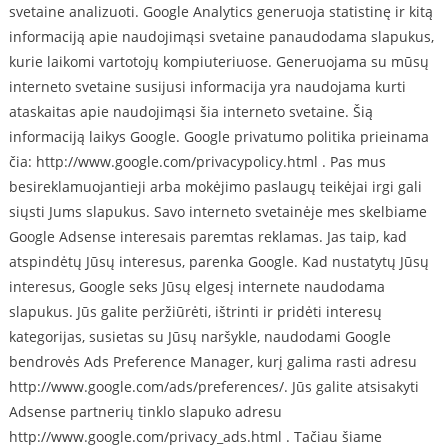
svetaine analizuoti. Google Analytics generuoja statistinę ir kitą
informaciją apie naudojimąsi svetaine panaudodama slapukus,
kurie laikomi vartotojų kompiuteriuose. Generuojama su mūsų
interneto svetaine susijusi informacija yra naudojama kurti
ataskaitas apie naudojimąsi šia interneto svetaine. Šią
informaciją laikys Google. Google privatumo politika prieinama
čia: http://www.google.com/privacypolicy.html . Pas mus
besireklamuojantieji arba mokėjimo paslaugų teikėjai irgi gali
siųsti Jums slapukus. Savo interneto svetainėje mes skelbiame
Google Adsense interesais paremtas reklamas. Jas taip, kad
atspindėtų Jūsų interesus, parenka Google. Kad nustatytų Jūsų
interesus, Google seks Jūsų elgesį internete naudodama
slapukus. Jūs galite peržiūrėti, ištrinti ir pridėti interesų
kategorijas, susietas su Jūsų naršykle, naudodami Google
bendrovės Ads Preference Manager, kurį galima rasti adresu
http://www.google.com/ads/preferences/. Jūs galite atsisakyti
Adsense partnerių tinklo slapuko adresu
http://www.google.com/privacy_ads.html . Tačiau šiame