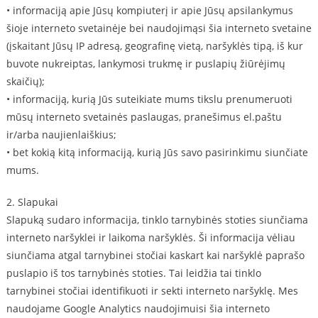
• informaciją apie Jūsų kompiuterį ir apie Jūsų apsilankymus
šioje interneto svetainėje bei naudojimąsi šia interneto svetaine
(įskaitant Jūsų IP adresą, geografinę vietą, naršyklės tipą, iš kur
buvote nukreiptas, lankymosi trukmę ir puslapių žiūrėjimų
skaičių);
• informaciją, kurią Jūs suteikiate mums tikslu prenumeruoti
mūsų interneto svetainės paslaugas, pranešimus el.paštu
ir/arba naujienlaiškius;
• bet kokią kitą informaciją, kurią Jūs savo pasirinkimu siunčiate
mums.
2. Slapukai
Slapuką sudaro informacija, tinklo tarnybinės stoties siunčiama
interneto naršyklei ir laikoma naršyklės. Ši informacija vėliau
siunčiama atgal tarnybinei stočiai kaskart kai naršyklė paprašo
puslapio iš tos tarnybinės stoties. Tai leidžia tai tinklo
tarnybinei stočiai identifikuoti ir sekti interneto naršyklę. Mes
naudojame Google Analytics naudojimuisi šia interneto