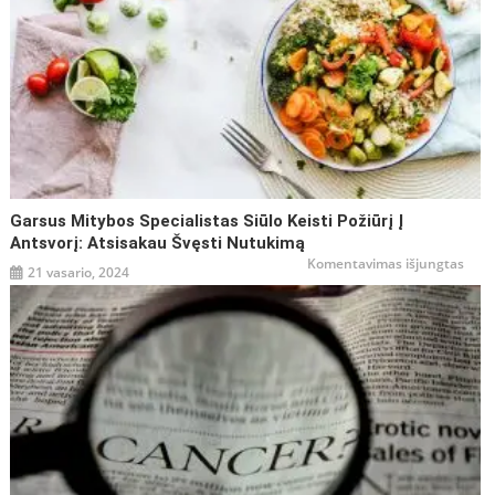
Garsus Mitybos Specialistas Siūlo Keisti Požiūrį Į
Antsvorį: Atsisakau Švęsti Nutukimą
įraše
Komentavimas išjungtas
21 vasario, 2024
Gars
mity
speci
siūlo
keist
požiū
į
antsv
atsi
švęst
nutu