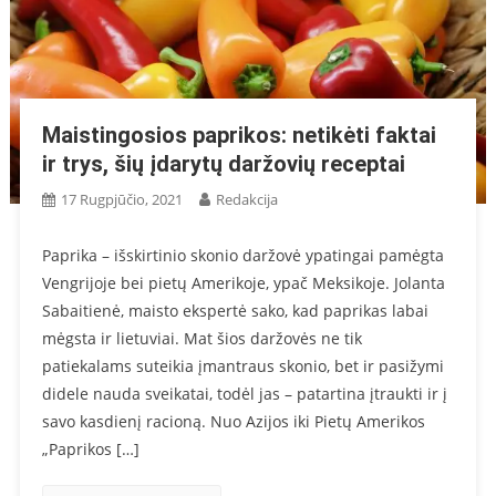
Maistingosios paprikos: netikėti faktai
ir trys, šių įdarytų daržovių receptai
17 Rugpjūčio, 2021
Redakcija
Paprika – išskirtinio skonio daržovė ypatingai pamėgta
Vengrijoje bei pietų Amerikoje, ypač Meksikoje. Jolanta
Sabaitienė, maisto ekspertė sako, kad paprikas labai
mėgsta ir lietuviai. Mat šios daržovės ne tik
patiekalams suteikia įmantraus skonio, bet ir pasižymi
didele nauda sveikatai, todėl jas – patartina įtraukti ir į
savo kasdienį racioną. Nuo Azijos iki Pietų Amerikos
„Paprikos […]