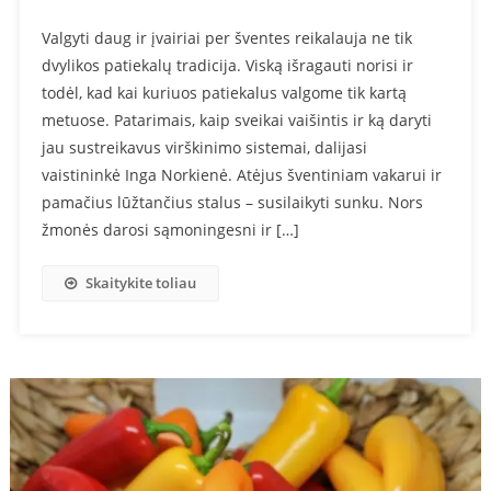
Valgyti daug ir įvairiai per šventes reikalauja ne tik
dvylikos patiekalų tradicija. Viską išragauti norisi ir
todėl, kad kai kuriuos patiekalus valgome tik kartą
metuose. Patarimais, kaip sveikai vaišintis ir ką daryti
jau sustreikavus virškinimo sistemai, dalijasi
vaistininkė Inga Norkienė. Atėjus šventiniam vakarui ir
pamačius lūžtančius stalus – susilaikyti sunku. Nors
žmonės darosi sąmoningesni ir […]
Skaitykite toliau