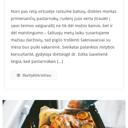
Nors pas retą virtuvėje rastume balsvų, dideles morkas
primenančių pastarnokų, rudenį juos verta įtraukti į
savo šeimos valgiaraštį ne tik dėl mažos kainos, bet ir
dėl maistingumo – šaltuoju metų laiku suvartojame
mažiau daržovių, tad pigūs troškinti šakniavaisiai su
mėsa bus puiki vakarienė. Sveikatai palankios mitybos
konsultantė, gydytoja dietologė dr. Edita Gavelienė
teigia, kad pastarnokais […]
Skaitykite toliau