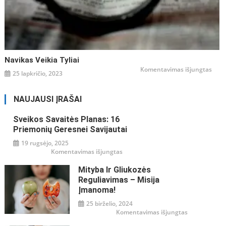
Navikas Veikia Tyliai
įraše
Komentavimas išjungtas
25 lapkričio, 2023
Navi
veiki
tyliai
NAUJAUSI ĮRAŠAI
Sveikos Savaitės Planas: 16
Priemonių Geresnei Savijautai
19 rugsėjo, 2025
įraše
Komentavimas išjungtas
Sveikos
savaitės
Mityba Ir Gliukozės
planas:
16
Reguliavimas – Misija
priemonių
geresnei
Įmanoma!
savijautai
25 birželio, 2024
įraše
Komentavimas išjungtas
Mityba
ir