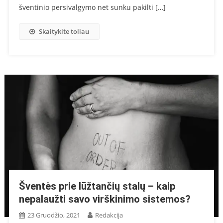
šventinio persivalgymo net sunku pakilti […]
Skaitykite toliau
Šventės prie lūžtančių stalų – kaip
nepalaužti savo virškinimo sistemos?
23 Gruodžio, 2021
Redakcija