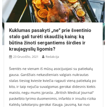
Kuklumas pasakyti „ne“ prie šventinio
stalo gali turėti skaudžią kainą: ką
būtina žinoti sergantiems širdies ir
kraujagyslių ligomis?
23 Gruodžio, 2021
Redakcija
Šventės ne vienam iš mūsų asocijuojasi su patiekalų
gausa. Gardžiais nekasdieniais valgiais nukrautas
stalas tiesiog kvieste kviečia ragauti vieną patiekalą po
kito, ir taip nejučia suvalgomas gerokai didesnis kiekis
maisto, negu mums įprasta. „British Medical Journal“
paskelbto tyrimo duomenimis, infarkto ir insulto rizika
Kalėdų laikotarpiu gerokai išauga. Jausmą, kai nuo