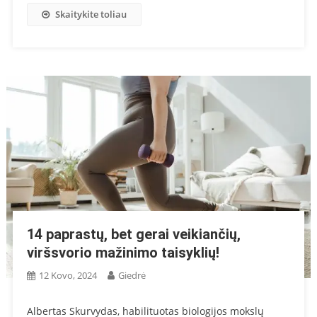
Skaitykite toliau
14 paprastų, bet gerai veikiančių,
viršsvorio mažinimo taisyklių!
12 Kovo, 2024
Giedrė
Albertas Skurvydas, habilituotas biologijos mokslų