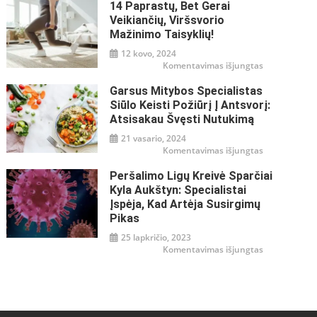
14 Paprastų, Bet Gerai
gliukozės
reguliavimas
Veikiančių, Viršsvorio
–
misija
Mažinimo Taisyklių!
įmanoma!
12 kovo, 2024
įraše
Komentavimas išjungtas
14
paprastų,
Garsus Mitybos Specialistas
bet
gerai
Siūlo Keisti Požiūrį Į Antsvorį:
veikiančių,
viršsvorio
Atsisakau Švęsti Nutukimą
mažinimo
taisyklių!
21 vasario, 2024
įraše
Komentavimas išjungtas
Garsus
mitybos
Peršalimo Ligų Kreivė Sparčiai
specialistas
siūlo
Kyla Aukštyn: Specialistai
keisti
požiūrį
Įspėja, Kad Artėja Susirgimų
į
Pikas
antsvorį:
atsisakau
švęsti
25 lapkričio, 2023
nutukimą
įraše
Komentavimas išjungtas
Peršalimo
ligų
kreivė
sparčiai
kyla
aukštyn:
specialistai
įspėja,