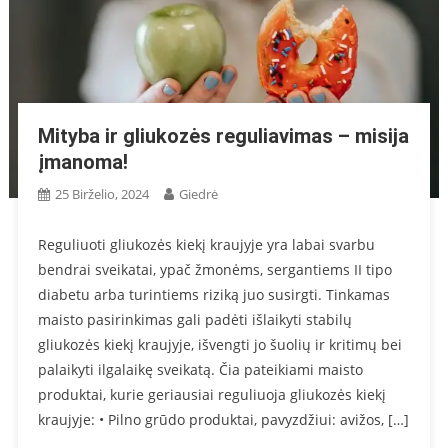
Mityba ir gliukozės reguliavimas – misija
įmanoma!
25 Birželio, 2024
Giedrė
Reguliuoti gliukozės kiekį kraujyje yra labai svarbu
bendrai sveikatai, ypač žmonėms, sergantiems II tipo
diabetu arba turintiems riziką juo susirgti. Tinkamas
maisto pasirinkimas gali padėti išlaikyti stabilų
gliukozės kiekį kraujyje, išvengti jo šuolių ir kritimų bei
palaikyti ilgalaikę sveikatą. Čia pateikiami maisto
produktai, kurie geriausiai reguliuoja gliukozės kiekį
kraujyje: • Pilno grūdo produktai, pavyzdžiui: avižos, […]