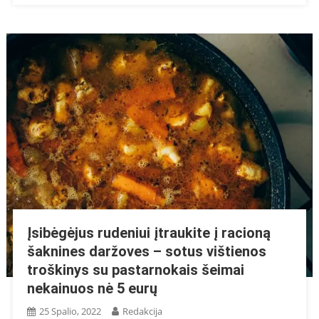
Įsibėgėjus rudeniui įtraukite į racioną
šaknines daržoves – sotus vištienos
troškinys su pastarnokais šeimai
nekainuos nė 5 eurų
25 Spalio, 2022
Redakcija