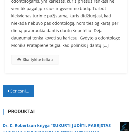
odontologams, yra kariesas, kuris priešus renkasi ne
vien tik pagal įpročius ir gyvenimo būdą. Turbūt
kiekvienas turime pažįstamą, kuris didžiuojasi, kad
niekada nebuvo pas odontologą, nors tiesiog kartą per
dieną prabraukia dantis dantų šepetėliu. Deja
daugumai tenka kovoti su kariesu. Gydytoja odontologė
Monika Pratapienė teigia, kad polinkis į dantų […]
Skaitykite toliau
Navigacija
Senesni įrašai
tarp
įrašų
PRODUKTAI
Dr. C. Robertson knyga "SUKURTI JUDĖTI. PAGRĮSTAS