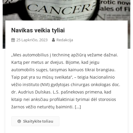
Navikas veikia tyliai
25 Lapkričio, 2023
Redakcija
„Mes automobilius į techninę apžiūrą vežame dažnai.
Kartą per metus ar dvejus. Bijome, kad jeigu
automobilis suges, taisymas kainuos tikrai brangiau.
Taip pat yra su mūsų sveikata“, – teigia Nacionalinio
vėžio instituto (NVI) gydytojas chirurgas onkologas doc.
dr. Audrius Dulskas. L.S. pašnekovas primena, kad
kitaip nei anksčiau profilaktiniai tyrimai dėl storosios
žarnos vėžio neturėtų baiminti. […]
Skaitykite toliau