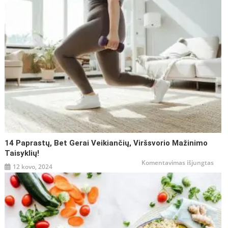
14 Paprastų, Bet Gerai Veikiančių, Viršsvorio Mažinimo
Taisyklių!
įraše
Komentavimas išjungtas
12 kovo, 2024
14
papr
bet
gerai
veiki
viršs
maži
taisy