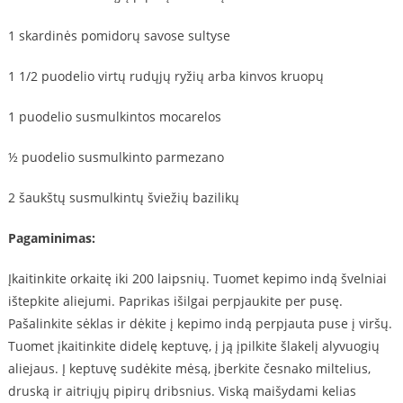
1 skardinės pomidorų savose sultyse
1 1/2 puodelio virtų rudųjų ryžių arba kinvos kruopų
1 puodelio susmulkintos mocarelos
½ puodelio susmulkinto parmezano
2 šaukštų susmulkintų šviežių bazilikų
Pagaminimas:
Įkaitinkite orkaitę iki 200 laipsnių. Tuomet kepimo indą švelniai
ištepkite aliejumi. Paprikas išilgai perpjaukite per pusę.
Pašalinkite sėklas ir dėkite į kepimo indą perpjauta puse į viršų.
Tuomet įkaitinkite didelę keptuvę, į ją įpilkite šlakelį alyvuogių
aliejaus. Į keptuvę sudėkite mėsą, įberkite česnako miltelius,
druską ir aitriųjų pipirų dribsnius. Viską maišydami kelias