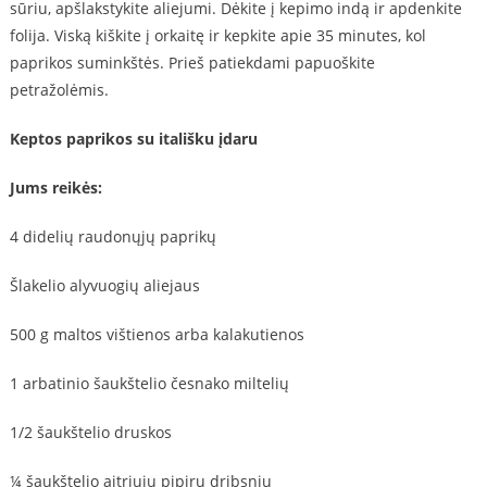
sūriu, apšlakstykite aliejumi. Dėkite į kepimo indą ir apdenkite
folija. Viską kiškite į orkaitę ir kepkite apie 35 minutes, kol
paprikos suminkštės. Prieš patiekdami papuoškite
petražolėmis.
Keptos paprikos su itališku įdaru
Jums reikės:
4 didelių raudonųjų paprikų
Šlakelio alyvuogių aliejaus
500 g maltos vištienos arba kalakutienos
1 arbatinio šaukštelio česnako miltelių
1/2 šaukštelio druskos
¼ šaukštelio aitriųjų pipirų dribsnių