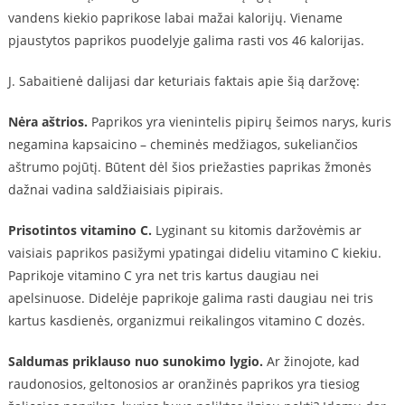
vandens kiekio paprikose labai mažai kalorijų. Viename
pjaustytos paprikos puodelyje galima rasti vos 46 kalorijas.
J. Sabaitienė dalijasi dar keturiais faktais apie šią daržovę:
Nėra aštrios.
Paprikos yra vienintelis pipirų šeimos narys, kuris
negamina kapsaicino – cheminės medžiagos, sukeliančios
aštrumo pojūtį. Būtent dėl šios priežasties paprikas žmonės
dažnai vadina saldžiaisiais pipirais.
Prisotintos vitamino C.
Lyginant su kitomis daržovėmis ar
vaisiais paprikos pasižymi ypatingai dideliu vitamino C kiekiu.
Paprikoje vitamino C yra net tris kartus daugiau nei
apelsinuose. Didelėje paprikoje galima rasti daugiau nei tris
kartus kasdienės, organizmui reikalingos vitamino C dozės.
Saldumas priklauso nuo sunokimo lygio.
Ar žinojote, kad
raudonosios, geltonosios ar oranžinės paprikos yra tiesiog