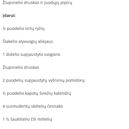
Žiupsnelio druskos ir juodųjų pipirų
Įdarui:
½ puodelio virtų ryžių
Šlakelio alyvuogių aliejaus
1 didelio supjaustyto svogūno
Žiupsnelio druskos
2 puodelių supjaustytų vyšninių pomidorų
½ puodelio kapotų šviežių kalendrų
4 susmulkintų skiltelių česnako
1 ½ šaukštelio čili miltelių