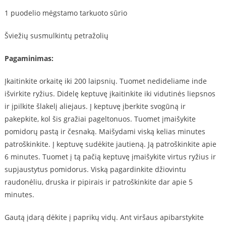
1 puodelio mėgstamo tarkuoto sūrio
Šviežių susmulkintų petražolių
Pagaminimas:
Įkaitinkite orkaitę iki 200 laipsnių. Tuomet nedideliame inde
išvirkite ryžius. Didelę keptuvę įkaitinkite iki vidutinės liepsnos
ir įpilkite šlakelį aliejaus. Į keptuvę įberkite svogūną ir
pakepkite, kol šis gražiai pageltonuos. Tuomet įmaišykite
pomidorų pastą ir česnaką. Maišydami viską kelias minutes
patroškinkite. Į keptuvę sudėkite jautieną. Ją patroškinkite apie
6 minutes. Tuomet į tą pačią keptuvę įmaišykite virtus ryžius ir
supjaustytus pomidorus. Viską pagardinkite džiovintu
raudonėliu, druska ir pipirais ir patroškinkite dar apie 5
minutes.
Gautą įdarą dėkite į paprikų vidų. Ant viršaus apibarstykite