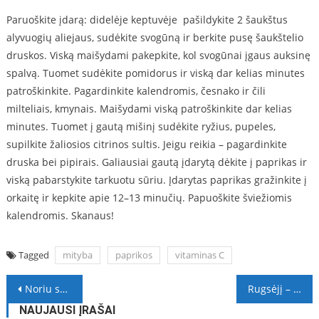
Paruoškite įdarą: didelėje keptuvėje pašildykite 2 šaukštus
alyvuogių aliejaus, sudėkite svogūną ir berkite pusę šaukštelio
druskos. Viską maišydami pakepkite, kol svogūnai įgaus auksinę
spalvą. Tuomet sudėkite pomidorus ir viską dar kelias minutes
patroškinkite. Pagardinkite kalendromis, česnako ir čili
milteliais, kmynais. Maišydami viską patroškinkite dar kelias
minutes. Tuomet į gautą mišinį sudėkite ryžius, pupeles,
supilkite žaliosios citrinos sultis. Jeigu reikia – pagardinkite
druska bei pipirais. Galiausiai gautą įdarytą dėkite į paprikas ir
viską pabarstykite tarkuotu sūriu. Įdarytas paprikas gražinkite į
orkaitę ir kepkite apie 12–13 minučių. Papuoškite šviežiomis
kalendromis. Skanaus!
Tagged
mityba
paprikos
vitaminas C
Navigacija
Noriu sūriai, saldžiai, rūgščiai – kokių medžiagų trūkumą gali rodyti šie potraukiai?
Rugsėjį – nauji iššūkiai vaikams su klausos sutrikimais: ekspertės patarė, ką daryti, kad jų būtų kuo mažiau net mokantis per nuotolį
tarp
NAUJAUSI ĮRAŠAI