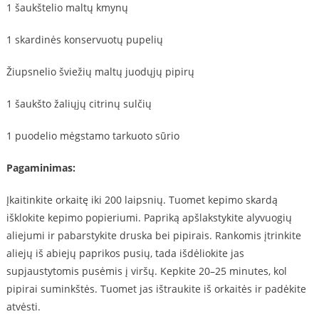
1 šaukštelio maltų kmynų
1 skardinės konservuotų pupelių
Žiupsnelio šviežių maltų juodųjų pipirų
1 šaukšto žaliųjų citrinų sulčių
1 puodelio mėgstamo tarkuoto sūrio
Pagaminimas:
Įkaitinkite orkaitę iki 200 laipsnių. Tuomet kepimo skardą
išklokite kepimo popieriumi. Papriką apšlakstykite alyvuogių
aliejumi ir pabarstykite druska bei pipirais. Rankomis įtrinkite
aliejų iš abiejų paprikos pusių, tada išdėliokite jas
supjaustytomis pusėmis į viršų. Kepkite 20–25 minutes, kol
pipirai suminkštės. Tuomet jas ištraukite iš orkaitės ir padėkite
atvėsti.