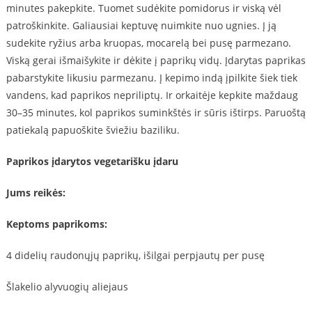
minutes pakepkite. Tuomet sudėkite pomidorus ir viską vėl
patroškinkite. Galiausiai keptuvę nuimkite nuo ugnies. Į ją
sudekite ryžius arba kruopas, mocarelą bei pusę parmezano.
Viską gerai išmaišykite ir dėkite į paprikų vidų. Įdarytas paprikas
pabarstykite likusiu parmezanu. Į kepimo indą įpilkite šiek tiek
vandens, kad paprikos nepriliptų. Ir orkaitėje kepkite maždaug
30–35 minutes, kol paprikos suminkštės ir sūris ištirps. Paruoštą
patiekalą papuoškite šviežiu baziliku.
Paprikos įdarytos vegetarišku įdaru
Jums reikės:
Keptoms paprikoms:
4 didelių raudonųjų paprikų, išilgai perpjautų per pusę
Šlakelio alyvuogių aliejaus