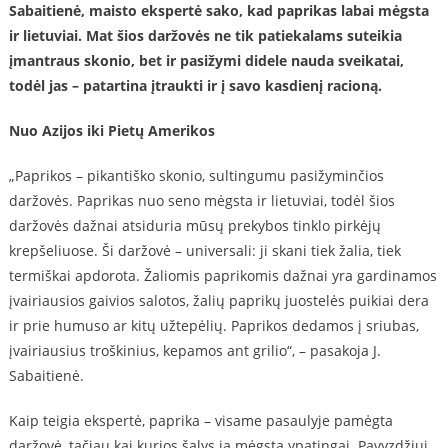
Sabaitienė, maisto ekspertė sako, kad paprikas labai mėgsta
ir lietuviai. Mat šios daržovės ne tik patiekalams suteikia
įmantraus skonio, bet ir pasižymi didele nauda sveikatai,
todėl jas – patartina įtraukti ir į savo kasdienį racioną.
Nuo Azijos iki Pietų Amerikos
„Paprikos – pikantiško skonio, sultingumu pasižyminčios
daržovės. Paprikas nuo seno mėgsta ir lietuviai, todėl šios
daržovės dažnai atsiduria mūsų prekybos tinklo pirkėjų
krepšeliuose. Ši daržovė – universali: ji skani tiek žalia, tiek
termiškai apdorota. Žaliomis paprikomis dažnai yra gardinamos
įvairiausios gaivios salotos, žalių paprikų juostelės puikiai dera
ir prie humuso ar kitų užtepėlių. Paprikos dedamos į sriubas,
įvairiausius troškinius, kepamos ant grilio“, – pasakoja J.
Sabaitienė.
Kaip teigia ekspertė, paprika – visame pasaulyje pamėgta
daržovė, tačiau kai kurios šalys ją mėgsta ypatingai. Pavyzdžiui