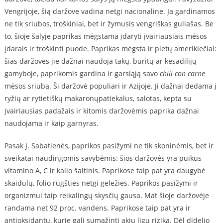
Vengrijoje, šią daržove vadina netgi nacionaline. Ja gardinamos
ne tik sriubos, troškiniai, bet ir žymusis vengriškas guliašas. Be
to, šioje šalyje paprikas mėgstama įdaryti įvairiausiais mėsos
įdarais ir troškinti puode. Paprikas mėgsta ir pietų amerikiečiai:
šias daržoves jie dažnai naudoja takų, buritų ar kesadilijų
gamyboje, paprikomis gardina ir garsiąją savo
chili con carne
mėsos sriubą. Ši daržovė populiari ir Azijoje. Ji dažnai dedama į
ryžių ar rytietiškų makaronųpatiekalus, salotas, kepta su
įvairiausias padažais ir kitomis daržovėmis paprika dažnai
naudojama ir kaip garnyras.
Pasak J. Sabatienės, paprikos pasižymi ne tik skoninėmis, bet ir
sveikatai naudingomis savybėmis: šios daržovės yra puikus
vitamino A, C ir kalio šaltinis. Paprikose taip pat yra daugybė
skaidulų, folio rūgšties netgi geležies. Paprikos pasižymi ir
organizmui taip reikalingų skysčių gausa. Mat šioje daržovėje
randama net 92 proc. vandens. Paprikose taip pat yra ir
antioksidantų, kurie gali sumažinti akių ligų riziką. Dėl didelio