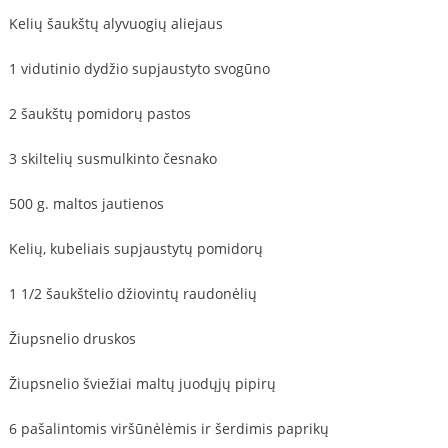
Kelių šaukštų alyvuogių aliejaus
1 vidutinio dydžio supjaustyto svogūno
2 šaukštų pomidorų pastos
3 skiltelių susmulkinto česnako
500 g. maltos jautienos
Kelių, kubeliais supjaustytų pomidorų
1 1/2 šaukštelio džiovintų raudonėlių
Žiupsnelio druskos
Žiupsnelio šviežiai maltų juodųjų pipirų
6 pašalintomis viršūnėlėmis ir šerdimis paprikų