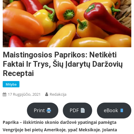
Maistingosios Paprikos: Netikėti
Faktai Ir Trys, Šių Įdarytų Daržovių
Receptai
Mityba
17 Rugpjūčio, 2021
Redakcija
Print
PDF
eBook
Paprika – išskirtinio skonio daržovė ypatingai pamėgta
Vengrijoje bei pietų Amerikoje, ypač Meksikoje. Jolanta