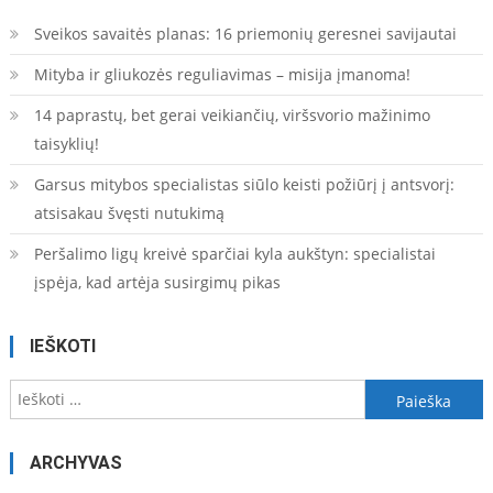
įrašų
Sveikos savaitės planas: 16 priemonių geresnei savijautai
Mityba ir gliukozės reguliavimas – misija įmanoma!
14 paprastų, bet gerai veikiančių, viršsvorio mažinimo
taisyklių!
Garsus mitybos specialistas siūlo keisti požiūrį į antsvorį:
atsisakau švęsti nutukimą
Peršalimo ligų kreivė sparčiai kyla aukštyn: specialistai
įspėja, kad artėja susirgimų pikas
IEŠKOTI
Ieškoti:
ARCHYVAS