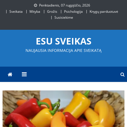
Skip
Penktadienis, 07 rugpjūčio, 2026
to
Sveikata
Mityba
Grožis
Psichologija
Knygų parduotuvė
content
Susisiekime
ESU SVEIKAS
NAUJAUSIA INFORMACIJA APIE SVEIKATĄ