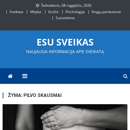
Skip
Šeštadienis, 08 rugpjūčio, 2026
to
Sveikata
Mityba
Grožis
Psichologija
Knygų parduotuvė
content
Susisiekime
ESU SVEIKAS
NAUJAUSIA INFORMACIJA APIE SVEIKATĄ
ŽYMA:
PILVO SKAUSMAI