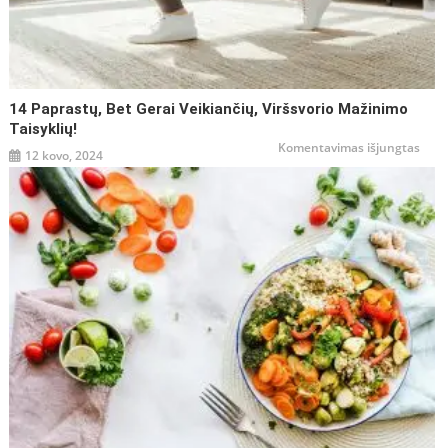
14 Paprastų, Bet Gerai Veikiančių, Viršsvorio Mažinimo
Taisyklių!
įraše
Komentavimas išjungtas
12 kovo, 2024
14
papr
bet
gerai
veiki
viršs
maži
taisy