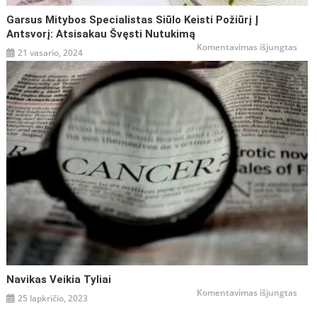
Garsus Mitybos Specialistas Siūlo Keisti Požiūrį Į
Antsvorį: Atsisakau Švęsti Nutukimą
įraše
Komentavimas išjungtas
21 vasario, 2024
Gars
mity
speci
siūlo
keist
požiū
į
antsv
atsi
švęst
nutu
Navikas Veikia Tyliai
įraše
Komentavimas išjungtas
25 lapkričio, 2023
Navi
veiki