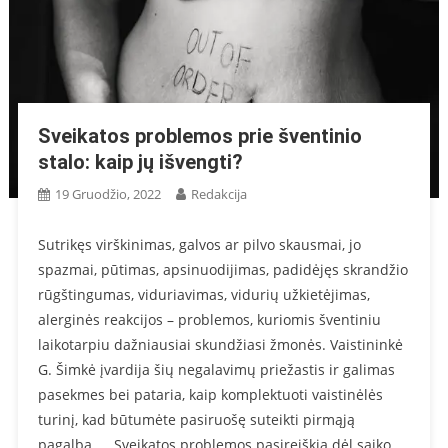
Sveikatos problemos prie šventinio
stalo: kaip jų išvengti?
19 Gruodžio, 2022
Redakcija
Sutrikęs virškinimas, galvos ar pilvo skausmai, jo
spazmai, pūtimas, apsinuodijimas, padidėjęs skrandžio
rūgštingumas, viduriavimas, vidurių užkietėjimas,
alerginės reakcijos – problemos, kuriomis šventiniu
laikotarpiu dažniausiai skundžiasi žmonės. Vaistininkė
G. Šimkė įvardija šių negalavimų priežastis ir galimas
pasekmes bei pataria, kaip komplektuoti vaistinėlės
turinį, kad būtumėte pasiruošę suteikti pirmąją
pagalbą. „Sveikatos problemos pasireiškia dėl saiko