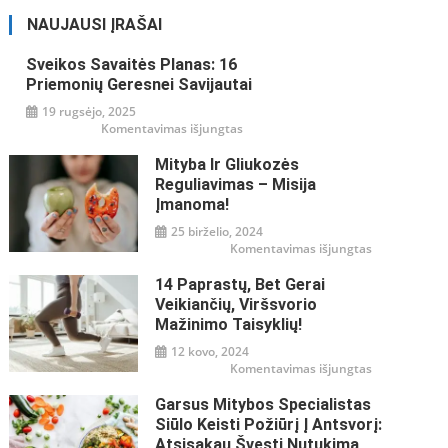
tyliai
NAUJAUSI ĮRAŠAI
Sveikos Savaitės Planas: 16
Priemonių Geresnei Savijautai
19 rugsėjo, 2025
įraše
Komentavimas išjungtas
Sveikos
savaitės
Mityba Ir Gliukozės
planas:
16
Reguliavimas – Misija
priemonių
geresnei
Įmanoma!
savijautai
25 birželio, 2024
įraše
Komentavimas išjungtas
Mityba
ir
14 Paprastų, Bet Gerai
gliukozės
reguliavimas
Veikiančių, Viršsvorio
–
misija
Mažinimo Taisyklių!
įmanoma!
12 kovo, 2024
įraše
Komentavimas išjungtas
14
paprastų,
Garsus Mitybos Specialistas
bet
gerai
Siūlo Keisti Požiūrį Į Antsvorį:
veikiančių,
viršsvorio
Atsisakau Švęsti Nutukimą