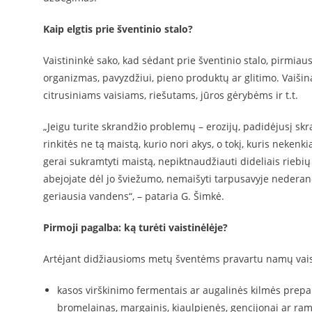
Kaip elgtis prie šventinio stalo?
Vaistininkė sako, kad sėdant prie šventinio stalo, pirmiau
organizmas, pavyzdžiui, pieno produktų ar glitimo. Vaišinant
citrusiniams vaisiams, riešutams, jūros gėrybėms ir t.t.
„Jeigu turite skrandžio problemų – erozijų, padidėjusį skr
rinkitės ne tą maistą, kurio nori akys, o tokį, kuris neke
gerai sukramtyti maistą, nepiktnaudžiauti dideliais riebių p
abejojate dėl jo šviežumo, nemaišyti tarpusavyje nederanči
geriausia vandens“, – pataria G. Šimkė.
Pirmoji pagalba: ką turėti vaistinėlėje?
Artėjant didžiausioms metų šventėms pravartu namų vaist
kasos virškinimo fermentais ar augalinės kilmės prepa
bromelainas, margainis, kiaulpienės, gencijonai ar ra