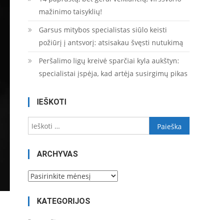
mažinimo taisyklių!
Garsus mitybos specialistas siūlo keisti
požiūrį į antsvorį: atsisakau švęsti nutukimą
Peršalimo ligų kreivė sparčiai kyla aukštyn:
specialistai įspėja, kad artėja susirgimų pikas
IEŠKOTI
Ieškoti:
ARCHYVAS
Archyvas
KATEGORIJOS