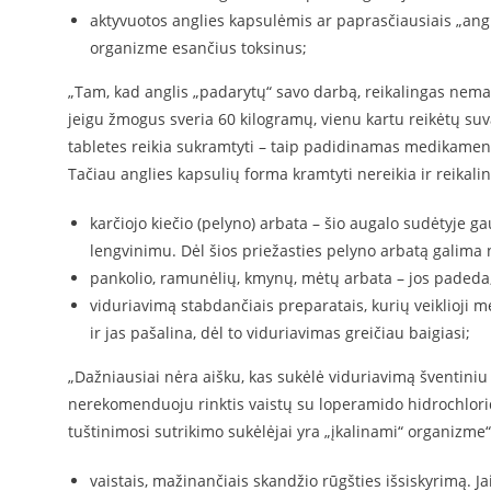
aktyvuotos anglies kapsulėmis ar paprasčiausiais „ang
organizme esančius toksinus;
„Tam, kad anglis „padarytų“ savo darbą, reikalingas nemaž
jeigu žmogus sveria 60 kilogramų, vienu kartu reikėtų suva
tabletes reikia sukramtyti – taip padidinamas medikamento 
Tačiau anglies kapsulių forma kramtyti nereikia ir reikali
karčiojo kiečio (pelyno) arbata – šio augalo sudėtyje
lengvinimu. Dėl šios priežasties pelyno arbatą galima n
pankolio, ramunėlių, kmynų, mėtų arbata – jos padeda,
viduriavimą stabdančiais preparatais, kurių veiklioji m
ir jas pašalina, dėl to viduriavimas greičiau baigiasi;
„Dažniausiai nėra aišku, kas sukėlė viduriavimą šventiniu 
nerekomenduoju rinktis vaistų su loperamido hidrochloridu,
tuštinimosi sutrikimo sukėlėjai yra „įkalinami“ organizme“,
vaistais, mažinančiais skandžio rūgšties išsiskyrimą. 