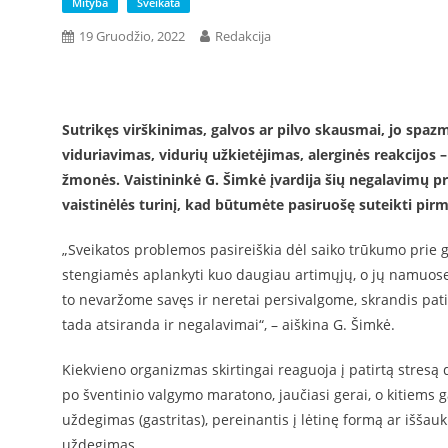
Mityba
Sveikata
19 Gruodžio, 2022
Redakcija
Sutrikęs virškinimas, galvos ar pilvo skausmai, jo spaz
viduriavimas, vidurių užkietėjimas, alerginės reakcijos 
žmonės. Vaistininkė G. Šimkė įvardija šių negalavimų pr
vaistinėlės turinį, kad būtumėte pasiruošę suteikti pir
„Sveikatos problemos pasireiškia dėl saiko trūkumo prie g
stengiamės aplankyti kuo daugiau artimųjų, o jų namuose l
to nevaržome savęs ir neretai persivalgome, skrandis patir
tada atsiranda ir negalavimai“, – aiškina G. Šimkė.
Kiekvieno organizmas skirtingai reaguoja į patirtą stresą 
po šventinio valgymo maratono, jaučiasi gerai, o kitiems g
uždegimas (gastritas), pereinantis į lėtinę formą ar iššau
uždegimas.