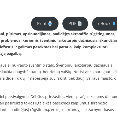
Print
PDF
eBook
mai, pūtimas, apsinuodijimas, padidėjęs skrandžio rūgštingumas,
– problemos, kuriomis šventiniu laikotarpiu dažniausiai skundžias
iežastis ir galimas pasekmes bei pataria, kaip komplektuoti
mąją pagalbą.
ausiai nukrauto šventinio stalo. Šventiniu laikotarpiu dažniausiai
aukia daugybė skanių, bet riebių vaišių. Norisi visko paragauti, d
ia didelį krūvį ir nebespėja suvirškinti tiek daug įvairaus maisto, o
dėl persivalgymo. Dėl šios priežasties, vieni, praėjus kelioms dieno
ali pasireikšti tokios ilgalaikės pasekmės kaip ūmus skrandžio
kiantis padidėjusį rūgštinimą, erozijos skrandyje ar žarnyne, kasos