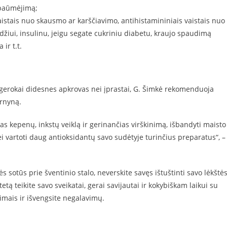
s paūmėjimą;
vaistais nuo skausmo ar karščiavimo, antihistamininiais vaistais nuo
džiui, insulinu, jeigu segate cukriniu diabetu, kraujo spaudimą
ir t.t.
 gerokai didesnes apkrovas nei įprastai, G. Šimkė rekomenduoja
arnyną.
ias kepenų, inkstų veiklą ir gerinančias virškinimą, išbandyti maisto
i vartoti daug antioksidantų savo sudėtyje turinčius preparatus“, –
ės sotūs prie šventinio stalo, neverskite savęs ištuštinti savo lėkštė
itetą teikite savo sveikatai, gerai savijautai ir kokybiškam laikui su
rimais ir išvengsite negalavimų.