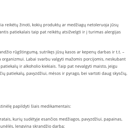
sia reikėtų žinoti, kokių produktų ar medžiagų netoleruoja jūsų
is patiekalais taip pat reikėtų atsižvelgti ir į turimas alergijas
andžio rūgštingumą, sutrikęs jūsų kasos ar kepenų darbas ir t.t. –
nkia organizmui. Labai svarbu valgyti mažomis porcijomis, neskubant
atiekalų ir alkoholio kiekiais. Taip pat nevalgyti maisto, jeigu
ų patiekalų, pavyzdžiui, mėsos ir pyrago, bei vartoti daug skysčių,
inėlę papildyti šiais medikamentais:
ratais, kurių sudėtyje esančios medžiagos, pavyzdžiui, papainas,
munėlės, lengvina skrandžio darbą;