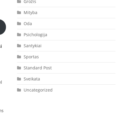
Grožis
Mityba
Oda
Psichologija
Santykiai
i
Sportas
Standard Post
Sveikata
ėl
Uncategorized
ms