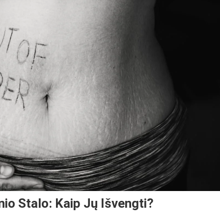
io Stalo: Kaip Jų Išvengti?