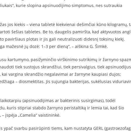
liukais“, kurie slopina apsinuodijimo simptomus, nes sutraukia
as jos kiekis – viena tabletė kiekvienai dešimčiai kūno kilogramų, 
rtoti šešias tabletes. Be to, daugelis pamiršta, kad aktyvuotos angl
paviršiaus plotas ir jis gali neutralizuoti didesnį toksinų kiekį.
nga mažesnė jų dozė: 1–3 per dieną“, – aiškina G. Šimkė.
 gausu kartumyno, pasižyminčio virškinimo sutrikimų ir žarnyno spa
audoti tiek sustojus skrandžiui, tiek persivalgius, tiek apsinuodijus
 kai vargina skrandžio negalavimai ar žarnyne kaupiasi dujos;
edžiaga – diosmektitas. Jis sujungia bakterijas, sukėlusias viduriav
laikotarpiu (apsinuodijimas ar bakterinis susirgimas), todėl
 kuris stipriai stabdo žarnyno peristaltiką ir lemia tai, kad šio
 – įspėja „Camelia“ vaistininkė.
Jais ypač svarbu pasirūpinti tiems, kam nustatyta GERL (gastroezofag