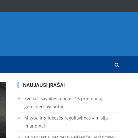
NAUJAUSI ĮRAŠAI
Sveikos savaitės planas: 16 priemonių
geresnei savijautai
Mityba ir gliukozės reguliavimas – misija
įmanoma!
14 paprastų, bet gerai veikiančių, viršsvorio