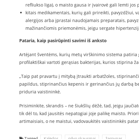
refliukso liga), o maisto gausa ir įvairovė gali lemti jo
kitais medikamentais, kurių gali prireikti, pavyzdžiui, 
alergijos arba įprastai naudojamais preparatais, pavyz
mažinančiomis priemonėmis, jeigu sergate hipertenzija 
Pataria, kaip pasirūpinti savimi iš anksto
Artėjant šventėms, kurių metų virškinimo sistema patiria
profilaktiškai vartoti gerąsias bakterijas, kurios stiprina ž
„Taip pat pravartu į mitybą įtraukti arbatžoles, stiprinanč
papildus, stiprinančius kepenis ir gerinančius jų darbą be
priduria vaistininkė.
Prisiminkite, skrandis – ne šiukšlių dėžė, tad, jeigu jaučiat
tik dėl to, kad jausitės nepatogiai joje palikę maisto. Prior
artimaisiais, o ne maistui, vadovaukitės vaistininkės pata
Tagged
Kalėdos
pilvo skausmai
žarnynas