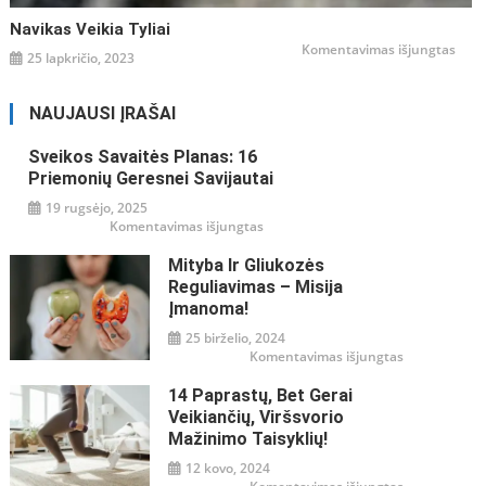
Navikas Veikia Tyliai
įraše
Komentavimas išjungtas
25 lapkričio, 2023
Navi
veiki
tyliai
NAUJAUSI ĮRAŠAI
Sveikos Savaitės Planas: 16
Priemonių Geresnei Savijautai
19 rugsėjo, 2025
įraše
Komentavimas išjungtas
Sveikos
savaitės
Mityba Ir Gliukozės
planas:
16
Reguliavimas – Misija
priemonių
geresnei
Įmanoma!
savijautai
25 birželio, 2024
įraše
Komentavimas išjungtas
Mityba
ir
14 Paprastų, Bet Gerai
gliukozės
reguliavimas
Veikiančių, Viršsvorio
–
misija
Mažinimo Taisyklių!
įmanoma!
12 kovo, 2024
įraše