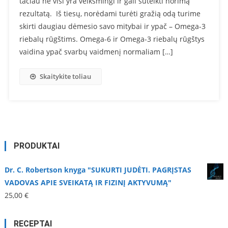
tačiau ne visi yra veiksmingi ir gali suteikti norimą
rezultatą. Iš tiesų, norėdami turėti gražią odą turime
skirti daugiau dėmesio savo mitybai ir ypač – Omega-3
riebalų rūgštims. Omega-6 ir Omega-3 riebalų rūgštys
vaidina ypač svarbų vaidmenį normaliam […]
Skaitykite toliau
PRODUKTAI
Dr. C. Robertson knyga "SUKURTI JUDĖTI. PAGRĮSTAS
VADOVAS APIE SVEIKATĄ IR FIZINĮ AKTYVUMĄ"
25,00
€
RECEPTAI