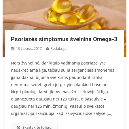
Psoriazės simptomus švelnina Omega-3
13 Liepos, 2017
Redakcija
Nors žvynelinė, dar kitaip vadinama psoriaze, yra
neužkrečiama liga, tačiau su ja sergančiais žmonėmis
gana dažnai bijoma sveikintis paduodant ranką,
nenorima sėdėti greta jų pirtyje, plaukioti baseine,
kirpti plaukų, daryti jiems masažo. Lietuvoje ši liga
diagnozuota daugiau nei 120 tūkst., o pasaulyje –
daugiau nei 125 mln. žmonių. Pasaulio sveikatos
organizacija skaičiuoja, kad išsivysčiusiose šalyse […]
Skaitykite toliau