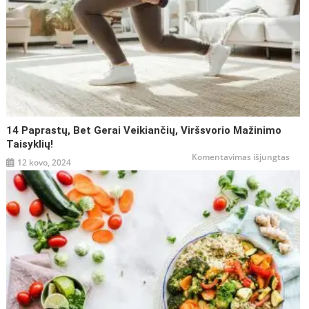
14 Paprastų, Bet Gerai Veikiančių, Viršsvorio Mažinimo
Taisyklių!
įraše
Komentavimas išjungtas
12 kovo, 2024
14
papr
bet
gerai
veiki
viršs
maži
taisy