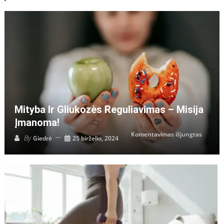
Mityba Ir Gliukozės Reguliavimas – Misija
Įmanoma!
įraše
Komentavimas išjungtas
By
Giedrė
25 birželio, 2024
Mityba
ir
gliukoz
regulia
–
misija
įmanom