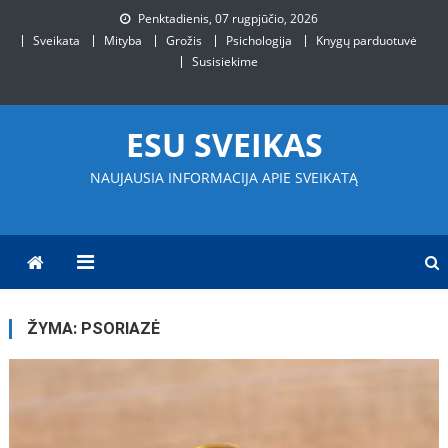
Skip
Penktadienis, 07 rugpjūčio, 2026
to
Sveikata
Mityba
Grožis
Psichologija
Knygų parduotuvė
content
Susisiekime
ESU SVEIKAS
NAUJAUSIA INFORMACIJA APIE SVEIKATĄ
ŽYMA:
PSORIAZĖ