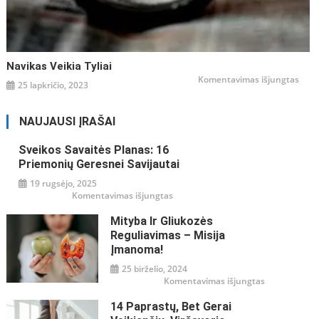
Navikas Veikia Tyliai
įraše
Komentavimas išjungtas
25 lapkričio, 2023
Navi
veiki
tyliai
NAUJAUSI ĮRAŠAI
Sveikos Savaitės Planas: 16
Priemonių Geresnei Savijautai
19 rugsėjo, 2025
įraše
Komentavimas išjungtas
Sveikos
savaitės
Mityba Ir Gliukozės
planas:
16
Reguliavimas – Misija
priemonių
geresnei
Įmanoma!
savijautai
25 birželio, 2024
įraše
Komentavimas išjungtas
Mityba
ir
14 Paprastų, Bet Gerai
gliukozės
reguliavimas