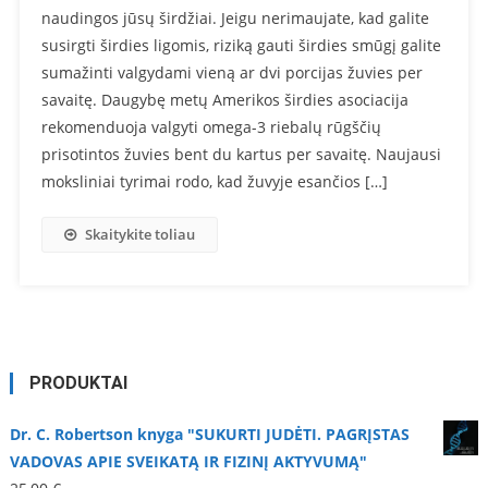
naudingos jūsų širdžiai. Jeigu nerimaujate, kad galite
susirgti širdies ligomis, riziką gauti širdies smūgį galite
sumažinti valgydami vieną ar dvi porcijas žuvies per
savaitę. Daugybę metų Amerikos širdies asociacija
rekomenduoja valgyti omega-3 riebalų rūgščių
prisotintos žuvies bent du kartus per savaitę. Naujausi
moksliniai tyrimai rodo, kad žuvyje esančios […]
Skaitykite toliau
PRODUKTAI
Dr. C. Robertson knyga "SUKURTI JUDĖTI. PAGRĮSTAS
VADOVAS APIE SVEIKATĄ IR FIZINĮ AKTYVUMĄ"