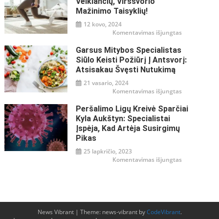
Veikiančių, Viršsvorio
–
misija
Mažinimo Taisyklių!
įmanoma!
12 kovo, 2024
įraše
Komentavimas išjungtas
14
paprastų,
Garsus Mitybos Specialistas
bet
gerai
Siūlo Keisti Požiūrį Į Antsvorį:
veikiančių,
viršsvorio
Atsisakau Švęsti Nutukimą
mažinimo
taisyklių!
21 vasario, 2024
įraše
Komentavimas išjungtas
Garsus
mitybos
Peršalimo Ligų Kreivė Sparčiai
specialistas
siūlo
Kyla Aukštyn: Specialistai
keisti
požiūrį
Įspėja, Kad Artėja Susirgimų
į
Pikas
antsvorį:
atsisakau
švęsti
25 lapkričio, 2023
nutukimą
įraše
Komentavimas išjungtas
Peršalimo
ligų
kreivė
sparčiai
kyla
aukštyn:
specialistai
įspėja,
News Vibrant
|
Theme: news-vibrant by
CodeVibrant
.
kad
artėja