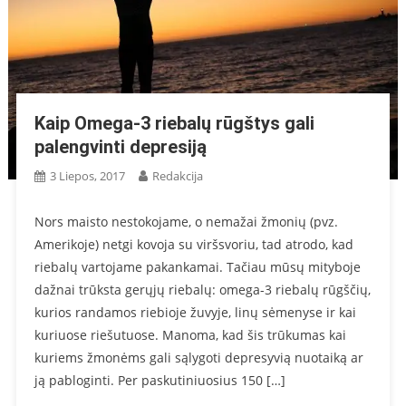
Kaip Omega-3 riebalų rūgštys gali
palengvinti depresiją
3 Liepos, 2017
Redakcija
Nors maisto nestokojame, o nemažai žmonių (pvz.
Amerikoje) netgi kovoja su viršsvoriu, tad atrodo, kad
riebalų vartojame pakankamai. Tačiau mūsų mityboje
dažnai trūksta gerųjų riebalų: omega-3 riebalų rūgščių,
kurios randamos riebioje žuvyje, linų sėmenyse ir kai
kuriuose riešutuose. Manoma, kad šis trūkumas kai
kuriems žmonėms gali sąlygoti depresyvią nuotaiką ar
ją pabloginti. Per paskutiniuosius 150 […]