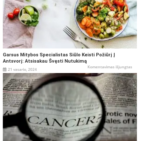
Garsus Mitybos Specialistas Siūlo Keisti Požiūrį Į
Antsvorį: Atsisakau Švęsti Nutukimą
įraše
Komentavimas išjungtas
21 vasario, 2024
Gars
mity
speci
siūlo
keist
požiū
į
antsv
atsi
švęst
nutu