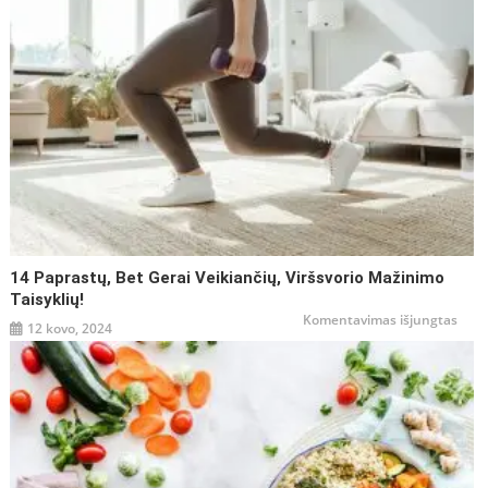
14 Paprastų, Bet Gerai Veikiančių, Viršsvorio Mažinimo
Taisyklių!
įraše
Komentavimas išjungtas
12 kovo, 2024
14
papr
bet
gerai
veiki
viršs
maži
taisy