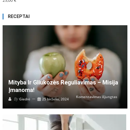
25,00
€
RECEPTAI
Mityba Ir Gliukozės Reguliavimas – Misija
Įmanoma!
įraše
Komentavimas išjungtas
By
Giedrė
25 birželio, 2024
Mityba
ir
gliukoz
regulia
–
misija
įmanom