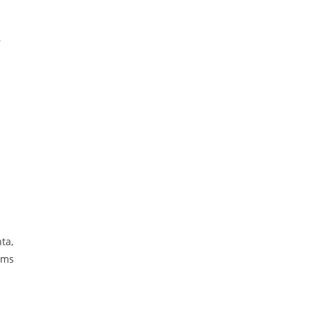
r
ta,
ems