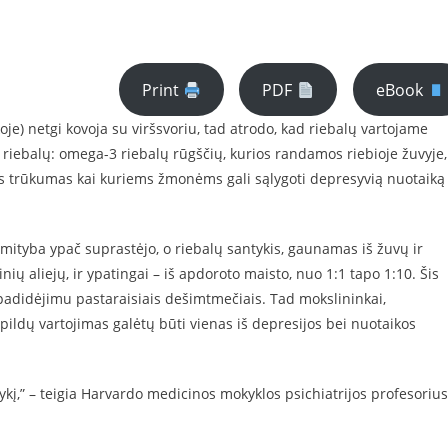
Print
PDF
eBook
e) netgi kovoja su viršsvoriu, tad atrodo, kad riebalų vartojame
iebalų: omega-3 riebalų rūgščių, kurios randamos riebioje žuvyje,
is trūkumas kai kuriems žmonėms gali sąlygoti depresyvią nuotaiką
mityba ypač suprastėjo, o riebalų santykis, gaunamas iš žuvų ir
nių aliejų, ir ypatingai – iš apdoroto maisto, nuo 1:1 tapo 1:10. Šis
adidėjimu pastaraisiais dešimtmečiais. Tad mokslininkai,
pildų vartojimas galėtų būti vienas iš depresijos bei nuotaikos
,” – teigia Harvardo medicinos mokyklos psichiatrijos profesorius