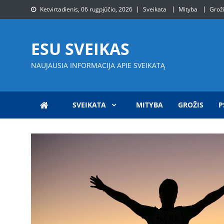
Skip
Ketvirtadienis, 06 rugpjūčio, 2026
Sveikata
Mityba
Grož
to
content
ESU SVEIKAS
NAUJAUSIA INFORMACIJA APIE SVEIKATĄ
SVEIKATA
MITYBA
GROŽIS
P