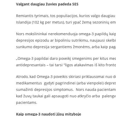
Valgant daugiau žuvies padeda
SES
Remiantis tyrimais, tos populiacijos, kurios valgo daugia
Islandija (102 kg per metus)
, turi ypač žemą sezoninių e
Nors mokslininkai nerekomenduoja omega-3 papildų kaip
depresijos epizodu ar bipoliniu sutrikimu, naujausi skelbi
sunkumo depresija sergantiems žmonėms, arba kaip
paga
„Omega-3 papildai daro poveikį smegenims per kitus me
antidepresantais – tai tarsi “ligos atakavimas iš kito front
Atrodo, kad Omega-3 poveikis skiriasi priklausomai nuo de
medikamentus gydyti pagrindinei (arba vienpolei) depresi
sumažinti depresijos simptomus. Nors nauda pacientams, se
kad žuvų taukai gali apsaugoti nuo atkryčio arba palengv
pacientams.
Kaip omega-3 naudoti jūsų mityboje