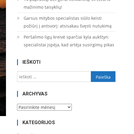
mažinimo taisyklių!
Garsus mitybos specialistas siūlo keisti
požiūrį į antsvorį: atsisakau švęsti nutukimą
Peršalimo ligų kreivė sparčiai kyla aukštyn:
specialistai įspėja, kad artėja susirgimų pikas
IEŠKOTI
Ieškoti:
ARCHYVAS
Archyvas
KATEGORIJOS