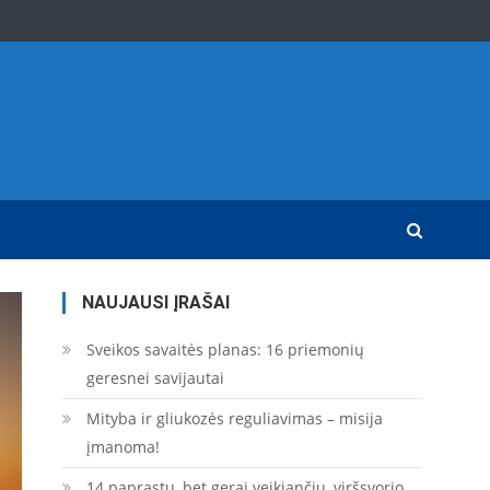
NAUJAUSI ĮRAŠAI
Sveikos savaitės planas: 16 priemonių
geresnei savijautai
Mityba ir gliukozės reguliavimas – misija
įmanoma!
14 paprastų, bet gerai veikiančių, viršsvorio