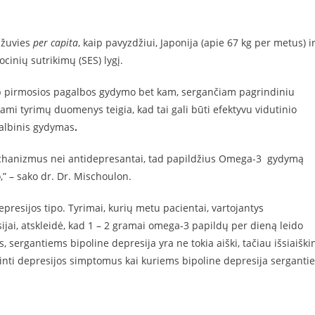
u žuvies
per capita
, kaip pavyzdžiui, Japonija
(apie 67 kg per metus) i
mocinių
sutrikimų (SES) lygį.
 pirmosios pagalbos gydymo bet kam, sergančiam pagrindiniu
ami tyrimų duomenys teigia, kad tai gali būti efektyvu vidutinio
lbinis gydymas
.
chanizmus nei antidepresantai, tad papildžius Omega-3
gydymą
o,” – sako dr. Dr. Mischoulon.
presijos tipo. Tyrimai, kurių metu pacientai, vartojantys
jai, atskleidė, kad 1 – 2 gramai omega-3 papildų per dieną leido
rgantiems bipoline depresija yra ne tokia aiški, tačiau išsiaiškin
inti depresijos simptomus kai kuriems bipoline depresija serganti