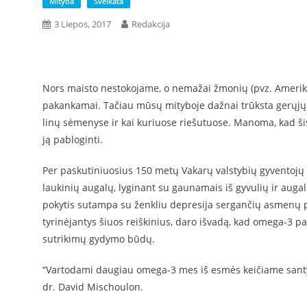
Mityba
Sveikata
3 Liepos, 2017
Redakcija
Nors maisto nestokojame, o nemažai žmonių (pvz. Amerikoj
pakankamai. Tačiau mūsų mityboje dažnai trūksta gerųjų r
linų sėmenyse ir kai kuriuose riešutuose. Manoma, kad š
ją pabloginti.
Per paskutiniuosius 150 metų Vakarų valstybių gyventojų 
laukinių augalų, lyginant su gaunamais iš gyvulių ir augali
pokytis
sutampa su ženkliu depresija sergančių asmenų p
tyrinėjantys šiuos reiškinius, daro išvadą, kad omega-3 pa
sutrikimų gydymo būdų.
“Vartodami daugiau omega-3 mes iš esmės keičiame santykį
dr. David Mischoulon.