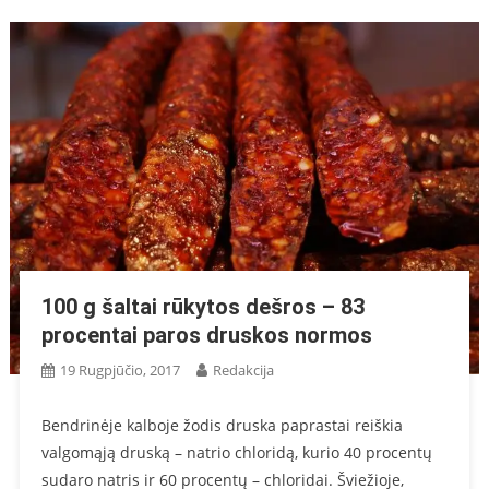
100 g šaltai rūkytos dešros – 83
procentai paros druskos normos
19 Rugpjūčio, 2017
Redakcija
Bendrinėje kalboje žodis druska paprastai reiškia
valgomąją druską – natrio chloridą, kurio 40 procentų
sudaro natris ir 60 procentų – chloridai. Šviežioje,