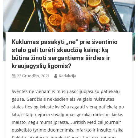
Kuklumas pasakyti „ne“ prie šventinio
stalo gali turėti skaudžią kainą: ką
būtina žinoti sergantiems širdies ir
kraujagyslių ligomis?
23 Gruodžio, 2021
Redakcija
Šventės ne vienam iš mūsų asocijuojasi su patiekalų
gausa. Gardžiais nekasdieniais valgiais nukrautas
stalas tiesiog kvieste kviečia ragauti vieną patiekalą po
kito, ir taip nejučia suvalgomas gerokai didesnis kiekis
maisto, negu mums įprasta. „British Medical Journal“
paskelbto tyrimo duomenimis, infarkto ir insulto rizika
Kalėdų laikotarpiu gerokai išauga. Jausmą, kai nuo