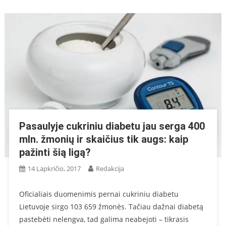
Pasaulyje cukriniu diabetu jau serga 400
mln. žmonių ir skaičius tik augs: kaip
pažinti šią ligą?
14 Lapkričio, 2017
Redakcija
Oficialiais duomenimis pernai cukriniu diabetu
Lietuvoje sirgo 103 659 žmonės. Tačiau dažnai diabetą
pastebėti nelengva, tad galima neabejoti – tikrasis