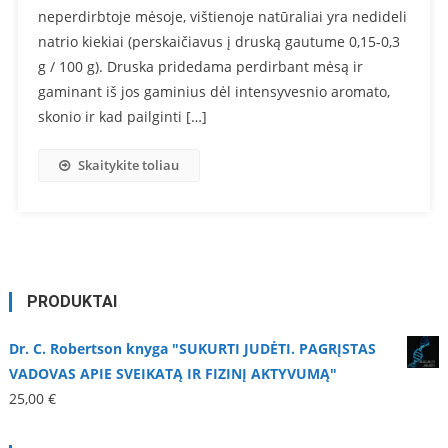
neperdirbtoje mėsoje, vištienoje natūraliai yra nedideli
natrio kiekiai (perskaičiavus į druską gautume 0,15-0,3
g / 100 g). Druska pridedama perdirbant mėsą ir
gaminant iš jos gaminius dėl intensyvesnio aromato,
skonio ir kad pailginti […]
Skaitykite toliau
PRODUKTAI
Dr. C. Robertson knyga "SUKURTI JUDĖTI. PAGRĮSTAS
VADOVAS APIE SVEIKATĄ IR FIZINĮ AKTYVUMĄ"
25,00
€