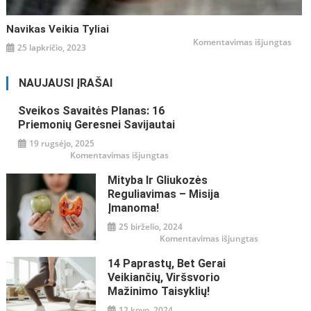
Navikas Veikia Tyliai
įraše
Komentavimas išjungtas
25 lapkričio, 2023
Navi
veiki
tyliai
NAUJAUSI ĮRAŠAI
Sveikos Savaitės Planas: 16
Priemonių Geresnei Savijautai
19 rugsėjo, 2025
įraše
Komentavimas išjungtas
Sveikos
savaitės
Mityba Ir Gliukozės
planas:
16
Reguliavimas – Misija
priemonių
geresnei
Įmanoma!
savijautai
25 birželio, 2024
įraše
Komentavimas išjungtas
Mityba
ir
14 Paprastų, Bet Gerai
gliukozės
reguliavimas
Veikiančių, Viršsvorio
–
misija
Mažinimo Taisyklių!
įmanoma!
12 kovo, 2024