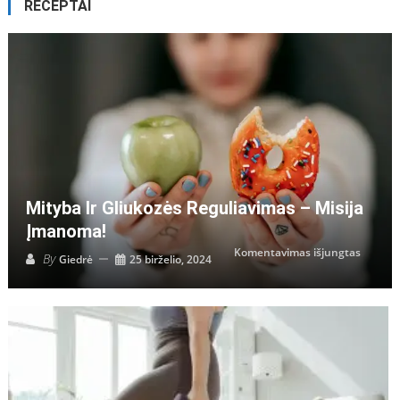
RECEPTAI
Mityba Ir Gliukozės Reguliavimas – Misija
Įmanoma!
įraše
Komentavimas išjungtas
By
Giedrė
25 birželio, 2024
Mityba
ir
gliukoz
regulia
–
misija
įmanom