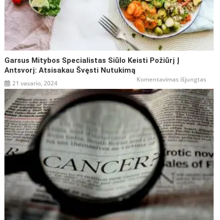
Garsus Mitybos Specialistas Siūlo Keisti Požiūrį Į
Antsvorį: Atsisakau Švęsti Nutukimą
įraše
Komentavimas išjungtas
21 vasario, 2024
Gars
mity
speci
siūlo
keist
požiū
į
antsv
atsi
švęst
nutu