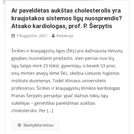
Ar paveldėtas aukštas cholesterolis yra
kraujotakos sistemos ligų nuosprendis?
Atsako kardiologas, prof. P. Šerpytis
5 Rugpjūčio, 2021
Redakcija
Širdies ir kraujagyslių ligos (ŠKL) yra dažniausia lietuvių
gyvybes nusinešanti priežastis. Vien pernai nuo šių
ligų šalyje mirė 23 tūkst. gyventojų, o beveik 53 proc.
visų mirties atvejų lėmė ŠKL, skelbia Lietuvos higienos
instituto duomenys. Todėl Vilniaus universiteto
profesorius, Širdies ir kraujagyslių klinikos kardiologas
Pranas Šerpytis perspėja: ypač dažnas tokių ligų
sukėlėjas – genetiškai paveldimas aukštas
cholesterolis. Per […]
Skaitykite toliau