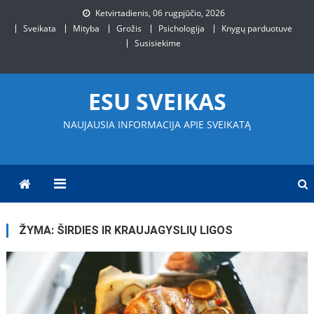
Skip
Ketvirtadienis, 06 rugpjūčio, 2026
to
Sveikata
Mityba
Grožis
Psichologija
Knygų parduotuvė
content
Susisiekime
ESU SVEIKAS
NAUJAUSIA INFORMACIJA APIE SVEIKATĄ
ŽYMA:
ŠIRDIES IR KRAUJAGYSLIŲ LIGOS