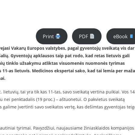
Print
PDF
eBook
ejasi Vakarų Europos valstybes, pagal gyventojų sveikatą vis dar
lių. Gyventojų apklausos taip pat rodo, kad retas lietuvis gali
stinių tinklo užsakymu atliktas visuomenės nuomonės tyrimas
as 11-as lietuvis. Medicinos ekspertai sako, kad tai lemia per maž
ai.
 lietuvių, tai yra tik kas 11-tas, savo sveikatą vertina puikiai. Vos 14
au nei penktadalis (19 proc.) – aštuonetui. O pakvietus sveikatą
tys galime įvertinti savo sveikatos vertę, kas dešimtas gyventojas teig
rptautiniai tyrimai. Pavyzdžiui, naujausiame žiniasklaidos kompanijos