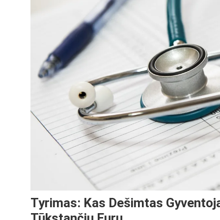
Tyrimas: Kas Dešimtas Gyventoj
Tūkstančiu Eurų