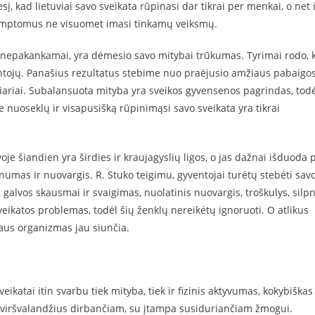
į, kad lietuviai savo sveikata rūpinasi dar tikrai per menkai, o net 
simptomus ne visuomet imasi tinkamų veiksmų.
asi nepakankamai, yra dėmesio savo mitybai trūkumas. Tyrimai rodo, 
ventojų. Panašius rezultatus stebime nuo praėjusio amžiaus pabaigos
liariai. Subalansuota mityba yra sveikos gyvensenos pagrindas, todė
 nuoseklų ir visapusišką rūpinimąsi savo sveikata yra tikrai
je šiandien yra širdies ir kraujagyslių ligos, o jas dažnai išduoda 
umas ir nuovargis. R. Stuko teigimu, gyventojai turėtų stebėti sav
 galvos skausmai ir svaigimas, nuolatinis nuovargis, troškulys, silpn
 sveikatos problemas, todėl šių ženklų nereikėtų ignoruoti. O atlikus
ogaus organizmas jau siunčia.
ikatai itin svarbu tiek mityba, tiek ir fizinis aktyvumas, kokybiškas
m, viršvalandžius dirbančiam, su įtampa susiduriančiam žmogui.