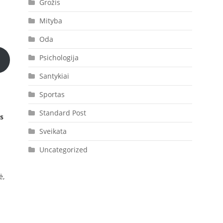
Grožis
Mityba
Oda
Psichologija
Santykiai
Sportas
Standard Post
as
Sveikata
Uncategorized
ė,