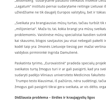
„Bloomberg“ sudarytame pasaulio sveikatos indekse Liet
„Legatum“ instituto pernai sudarytame reitinge Lietuvai iš 
užleidžiame ne tik daugelį Europos valstybių, bet ir tokias
„Sveikata yra brangiausias mūsų turtas, tačiau turbūt tik n
„milijonieriai“. Maža to, tai, kokia brangi yra mūsų sveik
problemomis. Vaistinėse mūsų specialistai kasdien sutinka ž
kai skausmo, blogos savijautos jau visai nebegali pakelti i
kodėl taip yra: žmonės Lietuvoje tiesiog per mažai vertina 
valdybos pirmininkė Ingrida Damulienė.
Paskatinta tyrimo, „Eurovaistinė“ pradeda specialų projektą
sveikatos turtą žmogus turi ir ar gali pasigirti, kad yra sve
sudaryti padėjo Vilniaus universiteto Medicinos fakultet
Trumpo testo klausimai, iš pažiūros, nėra sudėtingi, tačiau,
žmogus gali pasigirti tikrai gera sveikata, ar vis dėlto, o
Didžiausia problema – širdies ir kraujagyslių ligos