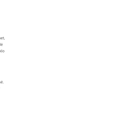
et,
dė
klo
nė.
r