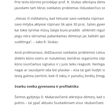
Prie testo kūrimo prisidėjęs prof. R. Stukas atkreipia dėmes
jausdami tam tikras sveikatos problemas išduodančius 
„Vienas iš indikatorių, kad lietuviai savo sveikata rūpin
savo mityba aktyviai rūpinasi tik apie 30 proc. šalies gy
kai tokie tyrimai mūsų šalyje buvo pradėti atlikinėti regu
jeigu nėra skiriamas pakankamas dėmesys jai, kalbėti apie
sudėtinga“, – sako R. Stukas.
Anot profesoriaus, didžiausios sveikatos problemos Lietuvo
didelis kūno svoris ar nutukimas, bendras organizmo silpn
kūno siunčiamus signalus ir į juos laiku reaguoti. Nemiga,
nagai ar sausėjanti oda bei plaukai – visa tai gali liudyti
testą galima įvertinti, kiek iš tokių ir panašių ženklų žm
Svarbu sveika gyvensena ir profilaktika
Šeimos gydytoja D. Makaravičienė atkreipia dėmesį, kad sve
poilsis – tai ypač aktualu šiuolaikiniam visur skubančia