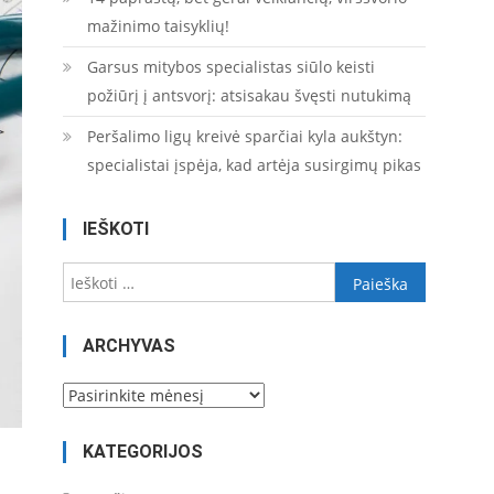
mažinimo taisyklių!
Garsus mitybos specialistas siūlo keisti
požiūrį į antsvorį: atsisakau švęsti nutukimą
Peršalimo ligų kreivė sparčiai kyla aukštyn:
specialistai įspėja, kad artėja susirgimų pikas
IEŠKOTI
Ieškoti:
ARCHYVAS
Archyvas
KATEGORIJOS