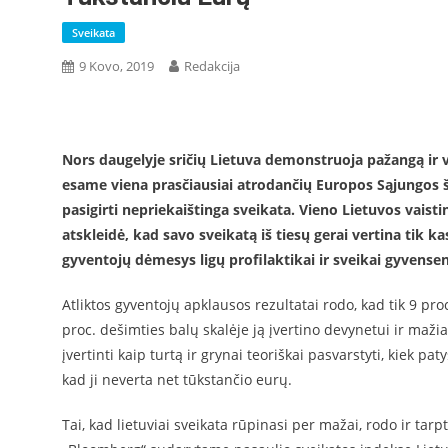
Sveikata
9 Kovo, 2019
Redakcija
Nors daugelyje sričių Lietuva demonstruoja pažangą ir v
esame viena prasčiausiai atrodančių Europos Sąjungos ša
pasigirti nepriekaištinga sveikata. Vieno Lietuvos vai
atskleidė, kad savo sveikatą iš tiesų gerai vertina tik k
gyventojų dėmesys ligų profilaktikai ir sveikai gyvensen
Atliktos gyventojų apklausos rezultatai rodo, kad tik 9 proc.
proc. dešimties balų skalėje ją įvertino devynetui ir maži
įvertinti kaip turtą ir grynai teoriškai pasvarstyti, kiek pa
kad ji neverta net tūkstančio eurų.
Tai, kad lietuviai sveikata rūpinasi per mažai, rodo ir ta