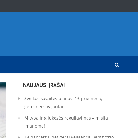
NAUJAUSI ĮRAŠAI
Sveikos savaitės planas: 16 priemonių
geresnei savijautai
Mityba ir gliukozės reguliavimas – misija
įmanoma!
14 paprastų, bet gerai veikiančių, viršsvorio