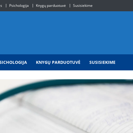
is
Psichologija
Knygų parduotuvė
Susisiekime
SICHOLOGIJA
KNYGŲ PARDUOTUVĖ
SUSISIEKIME