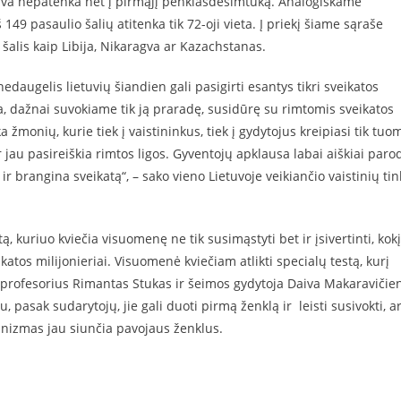
uva nepatenka net į pirmąjį penkiasdešimtuką. Analogiškame
149 pasaulio šalių atitenka tik 72-oji vieta. Į priekį šiame sąraše
 šalis kaip Libija, Nikaragva ar Kazachstanas.
edaugelis lietuvių šiandien gali pasigirti esantys tikri sveikatos
ata, dažnai suvokiame tik ją praradę, susidūrę su rimtomis sveikatos
monių, kurie tiek į vaistininkus, tiek į gydytojus kreipiasi tik tuom
r jau pasireiškia rimtos ligos. Gyventojų apklausa labai aiškiai paro
ir brangina sveikatą“, – sako vieno Lietuvoje veikiančio vaistinių tin
, kuriuo kviečia visuomenę ne tik susimąstyti bet ir įsivertinti, kokį
ikatos milijonieriai. Visuomenė kviečiam atlikti specialų testą, kurį
o profesorius Rimantas Stukas ir šeimos gydytoja Daiva Makaravičie
 pasak sudarytojų, jie gali duoti pirmą ženklą ir leisti susivokti, a
rganizmas jau siunčia pavojaus ženklus.