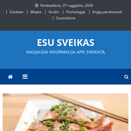
Skip
Penktadienis, 07 rugpjūčio, 2026
to
Sveikata
Mityba
Grožis
Psichologija
Knygų parduotuvė
content
Susisiekime
ESU SVEIKAS
NAUJAUSIA INFORMACIJA APIE SVEIKATĄ