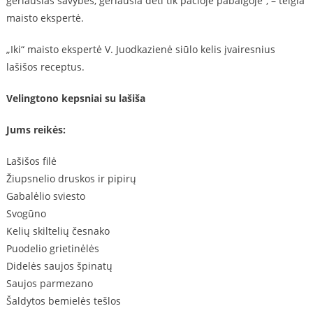
geriausias savybes, geriausia dėti tik pačioje pabaigoje“, – teigia
maisto ekspertė.
„Iki“ maisto ekspertė V. Juodkazienė siūlo kelis įvairesnius
lašišos receptus.
Velingtono kepsniai su lašiša
Jums reikės:
Lašišos filė
Žiupsnelio druskos ir pipirų
Gabalėlio sviesto
Svogūno
Kelių skiltelių česnako
Puodelio grietinėlės
Didelės saujos špinatų
Saujos parmezano
Šaldytos bemielės tešlos