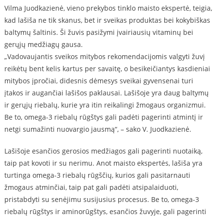
Vilma Juodkazienė, vieno prekybos tinklo maisto ekspertė, teigia,
kad lašiša ne tik skanus, bet ir sveikas produktas bei kokybiškas
baltymų šaltinis. Ši žuvis pasižymi įvairiausių vitaminų bei
gerųjų medžiagų gausa.
„Vadovaujantis sveikos mitybos rekomendacijomis valgyti žuvį
reikėtų bent kelis kartus per savaitę, o besikeičiantys kasdieniai
mitybos įpročiai, didesnis dėmesys sveikai gyvensenai turi
įtakos ir augančiai lašišos paklausai. Lašišoje yra daug baltymų
ir gerųjų riebalų, kurie yra itin reikalingi žmogaus organizmui.
Be to, omega-3 riebalų rūgštys gali padėti pagerinti atmintį ir
netgi sumažinti nuovargio jausmą“, – sako V. Juodkazienė.
Lašišoje esančios gerosios medžiagos gali pagerinti nuotaiką,
taip pat kovoti ir su nerimu. Anot maisto ekspertės, lašiša yra
turtinga omega-3 riebalų rūgščių, kurios gali pasitarnauti
žmogaus atminčiai, taip pat gali padėti atsipalaiduoti,
pristabdyti su senėjimu susijusius procesus. Be to, omega-3
riebalų rūgštys ir aminorūgštys, esančios žuvyje, gali pagerinti