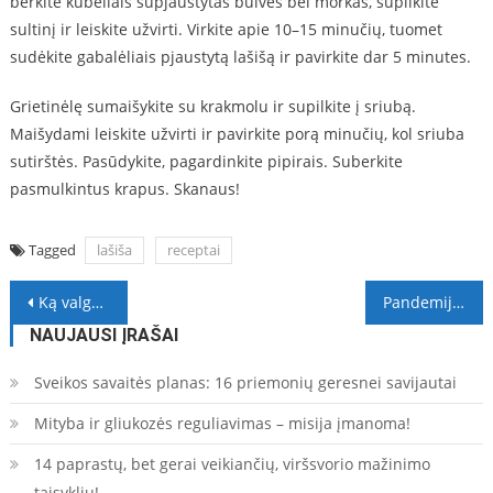
berkite kubeliais supjaustytas bulves bei morkas, supilkite
sultinį ir leiskite užvirti. Virkite apie 10–15 minučių, tuomet
sudėkite gabalėliais pjaustytą lašišą ir pavirkite dar 5 minutes.
Grietinėlę sumaišykite su krakmolu ir supilkite į sriubą.
Maišydami leiskite užvirti ir pavirkite porą minučių, kol sriuba
sutirštės. Pasūdykite, pagardinkite pipirais. Suberkite
pasmulkintus krapus. Skanaus!
Tagged
lašiša
receptai
Navigacija
Ką valgyti susirgus? Dietistės V. Kurpienės patarimai
Pandemija – ne priežastis atidėlioti skiepus nuo erkinio encefalito
tarp
NAUJAUSI ĮRAŠAI
įrašų
Sveikos savaitės planas: 16 priemonių geresnei savijautai
Mityba ir gliukozės reguliavimas – misija įmanoma!
14 paprastų, bet gerai veikiančių, viršsvorio mažinimo
taisyklių!