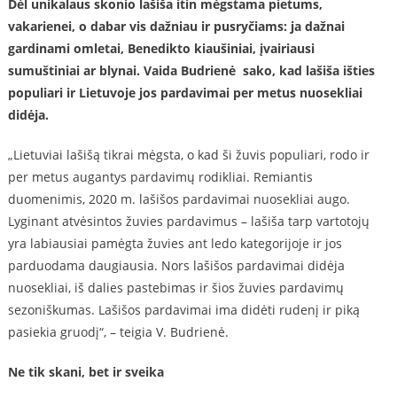
Dėl unikalaus skonio lašiša itin mėgstama pietums,
vakarienei, o dabar vis dažniau ir pusryčiams: ja dažnai
gardinami omletai, Benedikto kiaušiniai, įvairiausi
sumuštiniai ar blynai. Vaida Budrienė sako, kad lašiša išties
populiari ir Lietuvoje jos pardavimai per metus nuosekliai
didėja.
„Lietuviai lašišą tikrai mėgsta, o kad ši žuvis populiari, rodo ir
per metus augantys pardavimų rodikliai. Remiantis
duomenimis, 2020 m. lašišos pardavimai nuosekliai augo.
Lyginant atvėsintos žuvies pardavimus – lašiša tarp vartotojų
yra labiausiai pamėgta žuvies ant ledo kategorijoje ir jos
parduodama daugiausia. Nors lašišos pardavimai didėja
nuosekliai, iš dalies pastebimas ir šios žuvies pardavimų
sezoniškumas. Lašišos pardavimai ima didėti rudenį ir piką
pasiekia gruodį“, – teigia V. Budrienė.
Ne tik skani, bet ir sveika