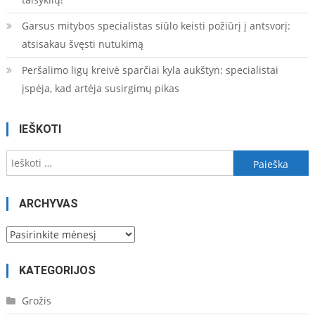
Garsus mitybos specialistas siūlo keisti požiūrį į antsvorį:
atsisakau švęsti nutukimą
Peršalimo ligų kreivė sparčiai kyla aukštyn: specialistai
įspėja, kad artėja susirgimų pikas
IEŠKOTI
Ieškoti:
ARCHYVAS
Archyvas
KATEGORIJOS
Grožis