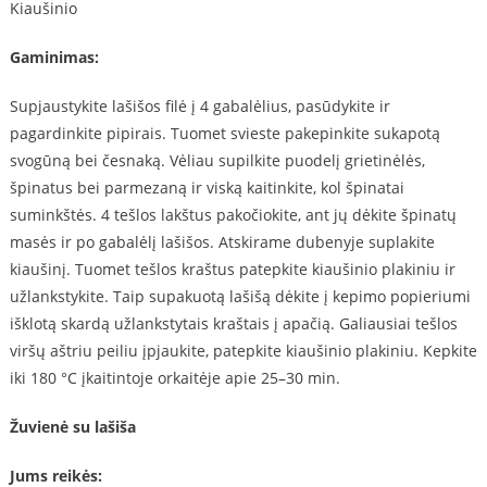
Kiaušinio
Gaminimas:
Supjaustykite lašišos filė į 4 gabalėlius, pasūdykite ir
pagardinkite pipirais. Tuomet svieste pakepinkite sukapotą
svogūną bei česnaką. Vėliau supilkite puodelį grietinėlės,
špinatus bei parmezaną ir viską kaitinkite, kol špinatai
suminkštės. 4 tešlos lakštus pakočiokite, ant jų dėkite špinatų
masės ir po gabalėlį lašišos. Atskirame dubenyje suplakite
kiaušinį. Tuomet tešlos kraštus patepkite kiaušinio plakiniu ir
užlankstykite. Taip supakuotą lašišą dėkite į kepimo popieriumi
išklotą skardą užlankstytais kraštais į apačią. Galiausiai tešlos
viršų aštriu peiliu įpjaukite, patepkite kiaušinio plakiniu. Kepkite
iki 180 °C įkaitintoje orkaitėje apie 25–30 min.
Žuvienė su lašiša
Jums reikės: