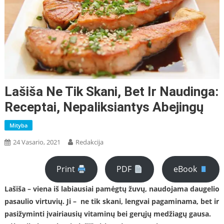
Lašiša Ne Tik Skani, Bet Ir Naudinga:
Receptai, Nepaliksiantys Abejingų
Mityba
24 Vasario, 2021
Redakcija
Print
PDF
eBook
Lašiša – viena iš labiausiai pamėgtų žuvų, naudojama daugelio
pasaulio virtuvių. Ji – ne tik skani, lengvai pagaminama, bet ir
pasižyminti įvairiausių vitaminų bei gerųjų medžiagų gausa.