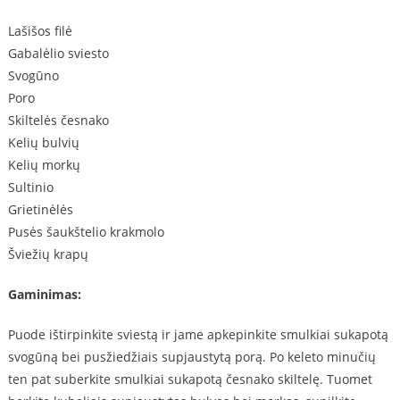
Lašišos filė
Gabalėlio sviesto
Svogūno
Poro
Skiltelės česnako
Kelių bulvių
Kelių morkų
Sultinio
Grietinėlės
Pusės šaukštelio krakmolo
Šviežių krapų
Gaminimas:
Puode ištirpinkite sviestą ir jame apkepinkite smulkiai sukapotą
svogūną bei pusžiedžiais supjaustytą porą. Po keleto minučių
ten pat suberkite smulkiai sukapotą česnako skiltelę. Tuomet