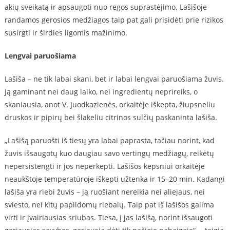
akių sveikatą ir apsaugoti nuo regos suprastėjimo. Lašišoje
randamos gerosios medžiagos taip pat gali prisidėti prie rizikos
susirgti ir širdies ligomis mažinimo.
Lengvai paruošiama
Lašiša – ne tik labai skani, bet ir labai lengvai paruošiama žuvis.
Ją gaminant nei daug laiko, nei ingredientų neprireiks, o
skaniausia, anot V. Juodkazienės, orkaitėje iškepta, žiupsneliu
druskos ir pipirų bei šlakeliu citrinos sulčių paskaninta lašiša.
„Lašišą paruošti iš tiesų yra labai paprasta, tačiau norint, kad
žuvis išsaugotų kuo daugiau savo vertingų medžiagų, reikėtų
nepersistengti ir jos neperkepti. Lašišos kepsniui orkaitėje
neaukštoje temperatūroje iškepti užtenka ir 15–20 min. Kadangi
lašiša yra riebi žuvis – ją ruošiant nereikia nei aliejaus, nei
sviesto, nei kitų papildomų riebalų. Taip pat iš lašišos galima
virti ir įvairiausias sriubas. Tiesa, į jas lašišą, norint išsaugoti