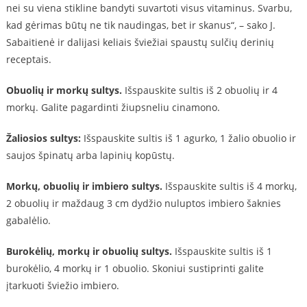
nei su viena stikline bandyti suvartoti visus vitaminus. Svarbu,
kad gėrimas būtų ne tik naudingas, bet ir skanus“, – sako J.
Sabaitienė ir dalijasi keliais šviežiai spaustų sulčių derinių
receptais.
Obuolių ir morkų sultys.
Išspauskite sultis iš 2 obuolių ir 4
morkų. Galite pagardinti žiupsneliu cinamono.
Žaliosios sultys:
Išspauskite sultis iš 1 agurko, 1 žalio obuolio ir
saujos špinatų arba lapinių kopūstų.
Morkų, obuolių ir imbiero sultys.
Išspauskite sultis iš 4 morkų,
2 obuolių ir maždaug 3 cm dydžio nuluptos imbiero šaknies
gabalėlio.
Burokėlių, morkų ir obuolių sultys.
Išspauskite sultis iš 1
burokėlio, 4 morkų ir 1 obuolio. Skoniui sustiprinti galite
įtarkuoti šviežio imbiero.