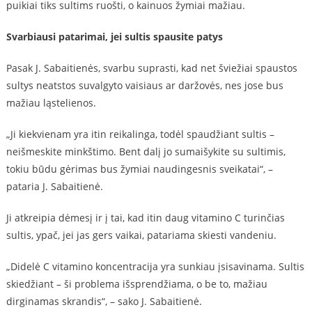
puikiai tiks sultims ruošti, o kainuos žymiai mažiau.
Svarbiausi patarimai, jei sultis spausite patys
Pasak J. Sabaitienės, svarbu suprasti, kad net šviežiai spaustos
sultys neatstos suvalgyto vaisiaus ar daržovės, nes jose bus
mažiau ląstelienos.
„Ji kiekvienam yra itin reikalinga, todėl spaudžiant sultis –
neišmeskite minkštimo. Bent dalį jo sumaišykite su sultimis,
tokiu būdu gėrimas bus žymiai naudingesnis sveikatai“, –
pataria J. Sabaitienė.
Ji atkreipia dėmesį ir į tai, kad itin daug vitamino C turinčias
sultis, ypač, jei jas gers vaikai, patariama skiesti vandeniu.
„Didelė C vitamino koncentracija yra sunkiau įsisavinama. Sultis
skiedžiant – ši problema išsprendžiama, o be to, mažiau
dirginamas skrandis“, – sako J. Sabaitienė.