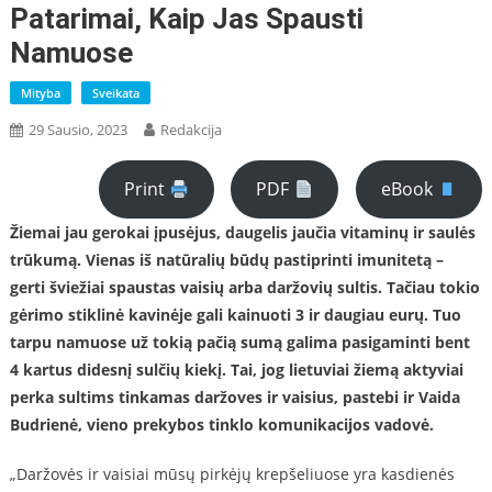
Patarimai, Kaip Jas Spausti
Namuose
Mityba
Sveikata
29 Sausio, 2023
Redakcija
Print
PDF
eBook
Žiemai jau gerokai įpusėjus, daugelis jaučia vitaminų ir saulės
trūkumą. Vienas iš natūralių būdų pastiprinti imunitetą –
gerti šviežiai spaustas vaisių arba daržovių sultis. Tačiau tokio
gėrimo stiklinė kavinėje gali kainuoti 3 ir daugiau eurų. Tuo
tarpu namuose už tokią pačią sumą galima pasigaminti bent
4 kartus didesnį sulčių kiekį. Tai, jog lietuviai žiemą aktyviai
perka sultims tinkamas daržoves ir vaisius, pastebi ir Vaida
Budrienė, vieno prekybos tinklo komunikacijos vadovė.
„Daržovės ir vaisiai mūsų pirkėjų krepšeliuose yra kasdienės