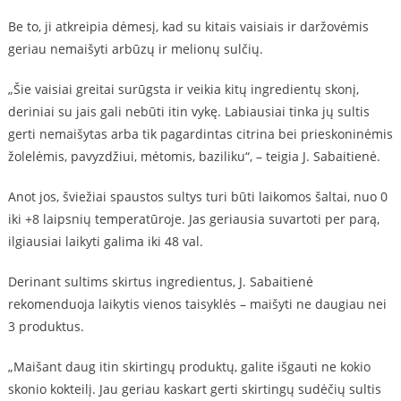
Be to, ji atkreipia dėmesį, kad su kitais vaisiais ir daržovėmis
geriau nemaišyti arbūzų ir melionų sulčių.
„Šie vaisiai greitai surūgsta ir veikia kitų ingredientų skonį,
deriniai su jais gali nebūti itin vykę. Labiausiai tinka jų sultis
gerti nemaišytas arba tik pagardintas citrina bei prieskoninėmis
žolelėmis, pavyzdžiui, mėtomis, baziliku“, – teigia J. Sabaitienė.
Anot jos, šviežiai spaustos sultys turi būti laikomos šaltai, nuo 0
iki +8 laipsnių temperatūroje. Jas geriausia suvartoti per parą,
ilgiausiai laikyti galima iki 48 val.
Derinant sultims skirtus ingredientus, J. Sabaitienė
rekomenduoja laikytis vienos taisyklės – maišyti ne daugiau nei
3 produktus.
„Maišant daug itin skirtingų produktų, galite išgauti ne kokio
skonio kokteilį. Jau geriau kaskart gerti skirtingų sudėčių sultis