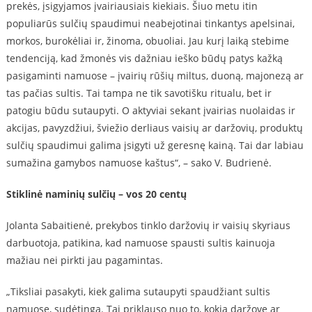
prekės, įsigyjamos įvairiausiais kiekiais. Šiuo metu itin
populiarūs sulčių spaudimui neabejotinai tinkantys apelsinai,
morkos, burokėliai ir, žinoma, obuoliai. Jau kurį laiką stebime
tendenciją, kad žmonės vis dažniau ieško būdų patys kažką
pasigaminti namuose – įvairių rūšių miltus, duoną, majonezą ar
tas pačias sultis. Tai tampa ne tik savotišku ritualu, bet ir
patogiu būdu sutaupyti. O aktyviai sekant įvairias nuolaidas ir
akcijas, pavyzdžiui, šviežio derliaus vaisių ar daržovių, produktų
sulčių spaudimui galima įsigyti už geresnę kainą. Tai dar labiau
sumažina gamybos namuose kaštus“, – sako V. Budrienė.
Stiklinė naminių sulčių – vos
20 cent
ų
Jolanta Sabaitienė, prekybos tinklo daržovių ir vaisių skyriaus
darbuotoja, patikina, kad namuose spausti sultis kainuoja
mažiau nei pirkti jau pagamintas.
„Tiksliai pasakyti, kiek galima sutaupyti spaudžiant sultis
namuose, sudėtinga. Tai priklauso nuo to, kokią daržovę ar