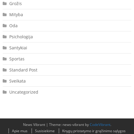
Grožis
Mityba
Oda
Psichologija
Santykiai
Sportas
Standard Post
Sveikata
Uncategorized
News Vibrant
|
Theme: news-vibrant by
CodeVibrant
.
Apie mus
Susisiekime
Knygų pristatymo ir grąžinimo sąlygos