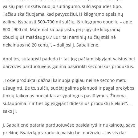
vaisių pasirinksite, nuo jo sultingumo, sulčiaspaudės tipo.
Tačiau skaičiuojama, kad pavyzdžiui, iš kilogramo apelsinų
galima išspausti 500–700 ml sulčių, iš kilogramo obuolių – apie
800 –900 ml. Matematika paprasta, jei įsigysite kilogramą
obuolių už maždaug 0,7 Eur, tai naminių sulčių stiklinė
nekainuos nė 20 centų“, – dalijosi J. Sabaitienė.
Anot jos, sutaupyti padeda ir tai, jog pačiam įsigyjant vaisius bei
daržoves parduotuvėje, galima pasirinkti sezoniškus produktus.
„Tokie produktai dažnai kainuoja pigiau nei ne sezono metu
užauginti. Be to, sulčių sudėtį galima planuoti ir pagal prekybos
tinklų taikomas nuolaidas ar ypatingus pasiūlymus. Žinoma,
sutaupoma ir ir tiesiog įsigyjant didesnius produktų kiekius“, –
sako ji.
J. Sabaitienė pataria parduotuvėse pasidairyti ir nukainotų, savo
prekinę išvaizdą praradusių vaisių bei daržovių – jos vis dar