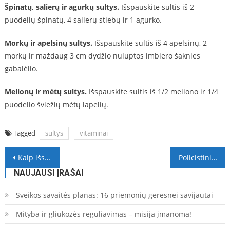
Špinatų, salierų ir agurkų sultys.
Išspauskite sultis iš 2
puodelių špinatų, 4 salierų stiebų ir 1 agurko.
Morkų ir apelsinų sultys.
Išspauskite sultis iš 4 apelsinų, 2
morkų ir maždaug 3 cm dydžio nuluptos imbiero šaknies
gabalėlio.
Melionų ir mėtų sultys.
Išspauskite sultis iš 1/2 meliono ir 1/4
puodelio šviežių mėtų lapelių.
Tagged
sultys
vitaminai
Navigacija
Kaip išsirinkti silkę? Naudingi patarimai
Policistinių kiaušidžių sindromas: mitai ir nauji faktai
tarp
NAUJAUSI ĮRAŠAI
įrašų
Sveikos savaitės planas: 16 priemonių geresnei savijautai
Mityba ir gliukozės reguliavimas – misija įmanoma!