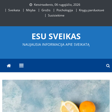
Skip
Ketvirtadienis, 06 rugpjūčio, 2026
to
Sveikata
Mityba
Grožis
Psichologija
Knygų parduotuvė
content
Susisiekime
ESU SVEIKAS
NAUJAUSIA INFORMACIJA APIE SVEIKATĄ