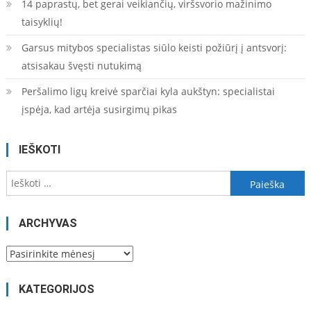
14 paprastų, bet gerai veikiančių, viršsvorio mažinimo
taisyklių!
Garsus mitybos specialistas siūlo keisti požiūrį į antsvorį:
atsisakau švęsti nutukimą
Peršalimo ligų kreivė sparčiai kyla aukštyn: specialistai
įspėja, kad artėja susirgimų pikas
IEŠKOTI
Ieškoti:
ARCHYVAS
Archyvas
KATEGORIJOS