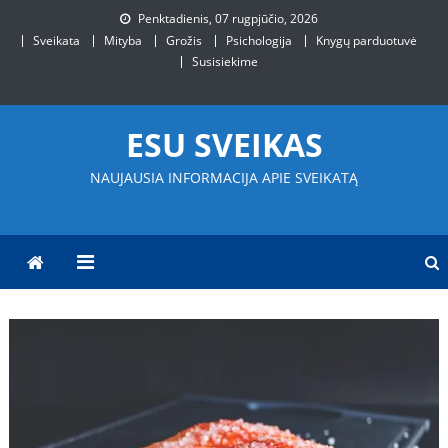
Skip
Penktadienis, 07 rugpjūčio, 2026
to
Sveikata
Mityba
Grožis
Psichologija
Knygų parduotuvė
content
Susisiekime
ESU SVEIKAS
NAUJAUSIA INFORMACIJA APIE SVEIKATĄ