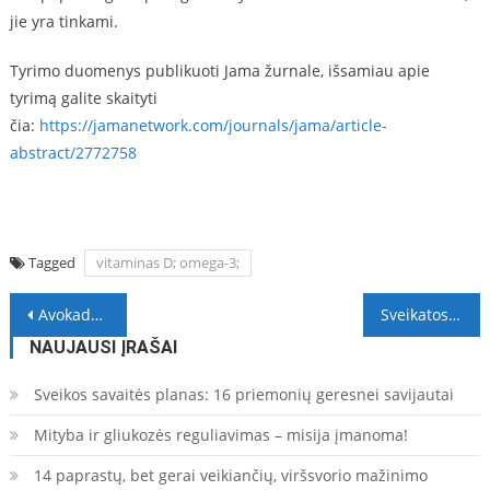
jie yra tinkami.
Tyrimo duomenys publikuoti Jama žurnale, išsamiau apie
tyrimą galite skaityti
čia:
https://jamanetwork.com/journals/jama/article-
abstract/2772758
Tagged
vitaminas D; omega-3;
Navigacija
Avokadai – XXI amžiaus vaisius: lūžta parduotuvių lentynos, ūžia socialiniai tinklai
Sveikatos ekspertų taryba: būtina nedelsiant imtis papildomų karantino priemonių pandemijai suvaldyti
tarp
NAUJAUSI ĮRAŠAI
įrašų
Sveikos savaitės planas: 16 priemonių geresnei savijautai
Mityba ir gliukozės reguliavimas – misija įmanoma!
14 paprastų, bet gerai veikiančių, viršsvorio mažinimo