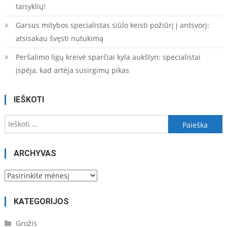
taisyklių!
Garsus mitybos specialistas siūlo keisti požiūrį į antsvorį:
atsisakau švęsti nutukimą
Peršalimo ligų kreivė sparčiai kyla aukštyn: specialistai
įspėja, kad artėja susirgimų pikas
IEŠKOTI
Ieškoti:
ARCHYVAS
Archyvas
KATEGORIJOS
Grožis