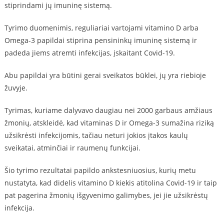
stiprindami jų imuninę sistemą.
Tyrimo duomenimis, reguliariai vartojami vitamino D arba
Omega-3 papildai stiprina pensininkų imuninę sistemą ir
padeda jiems atremti infekcijas, įskaitant Covid-19.
Abu papildai yra būtini gerai sveikatos būklei, jų yra riebioje
žuvyje.
Tyrimas, kuriame dalyvavo daugiau nei 2000 garbaus amžiaus
žmonių, atskleidė, kad vitaminas D ir Omega-3 sumažina riziką
užsikrėsti infekcijomis, tačiau neturi jokios įtakos kaulų
sveikatai, atminčiai ir raumenų funkcijai.
Šio tyrimo rezultatai papildo ankstesniuosius, kurių metu
nustatyta, kad didelis vitamino D kiekis atitolina Covid-19 ir taip
pat pagerina žmonių išgyvenimo galimybes, jei jie užsikrėstų
infekcija.