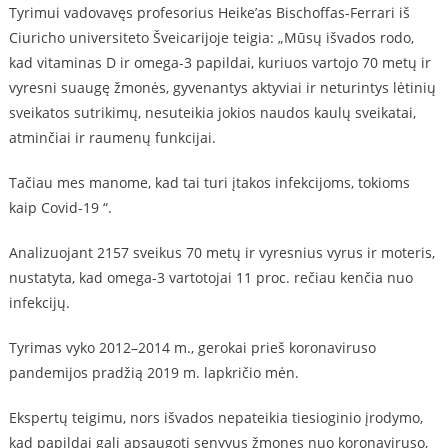
Tyrimui vadovavęs profesorius Heike’as Bischoffas-Ferrari iš
Ciuricho universiteto Šveicarijoje teigia: „Mūsų išvados rodo,
kad vitaminas D ir omega-3 papildai, kuriuos vartojo 70 metų ir
vyresni suaugę žmonės, gyvenantys aktyviai ir neturintys lėtinių
sveikatos sutrikimų, nesuteikia jokios naudos kaulų sveikatai,
atminčiai ir raumenų funkcijai.
Tačiau mes manome, kad tai turi įtakos infekcijoms, tokioms
kaip Covid-19 “.
Analizuojant 2157 sveikus 70 metų ir vyresnius vyrus ir moteris,
nustatyta, kad omega-3 vartotojai 11 proc. rečiau kenčia nuo
infekcijų.
Tyrimas vyko 2012–2014 m., gerokai prieš koronaviruso
pandemijos pradžią 2019 m. lapkričio mėn.
Ekspertų teigimu, nors išvados nepateikia tiesioginio įrodymo,
kad papildai gali apsaugoti senyvus žmones nuo koronaviruso,