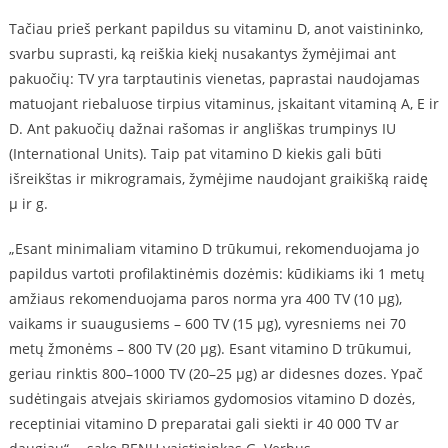
Tačiau prieš perkant papildus su vitaminu D, anot vaistininko,
svarbu suprasti, ką reiškia kiekį nusakantys žymėjimai ant
pakuočių: TV yra tarptautinis vienetas, paprastai naudojamas
matuojant riebaluose tirpius vitaminus, įskaitant vitaminą A, E ir
D. Ant pakuočių dažnai rašomas ir angliškas trumpinys IU
(International Units). Taip pat vitamino D kiekis gali būti
išreikštas ir mikrogramais, žymėjime naudojant graikišką raidę
μ ir g.
„Esant minimaliam vitamino D trūkumui, rekomenduojama jo
papildus vartoti profilaktinėmis dozėmis: kūdikiams iki 1 metų
amžiaus rekomenduojama paros norma yra 400 TV (10 μg),
vaikams ir suaugusiems – 600 TV (15 μg), vyresniems nei 70
metų žmonėms – 800 TV (20 μg). Esant vitamino D trūkumui,
geriau rinktis 800–1000 TV (20–25 μg) ar didesnes dozes. Ypač
sudėtingais atvejais skiriamos gydomosios vitamino D dozės,
receptiniai vitamino D preparatai gali siekti ir 40 000 TV ar