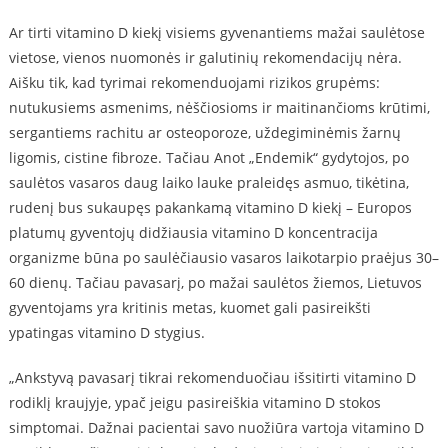
Ar tirti vitamino D kiekį visiems gyvenantiems mažai saulėtose
vietose, vienos nuomonės ir galutinių rekomendacijų nėra.
Aišku tik, kad tyrimai rekomenduojami rizikos grupėms:
nutukusiems asmenims, nėščiosioms ir maitinančioms krūtimi,
sergantiems rachitu ar osteoporoze, uždegiminėmis žarnų
ligomis, cistine fibroze. Tačiau Anot „Endemik“ gydytojos, po
saulėtos vasaros daug laiko lauke praleidęs asmuo, tikėtina,
rudenį bus sukaupęs pakankamą vitamino D kiekį – Europos
platumų gyventojų didžiausia vitamino D koncentracija
organizme būna po saulėčiausio vasaros laikotarpio praėjus 30–
60 dienų. Tačiau pavasarį, po mažai saulėtos žiemos, Lietuvos
gyventojams yra kritinis metas, kuomet gali pasireikšti
ypatingas vitamino D stygius.
„Ankstyvą pavasarį tikrai rekomenduočiau išsitirti vitamino D
rodiklį kraujyje, ypač jeigu pasireiškia vitamino D stokos
simptomai. Dažnai pacientai savo nuožiūra vartoja vitamino D