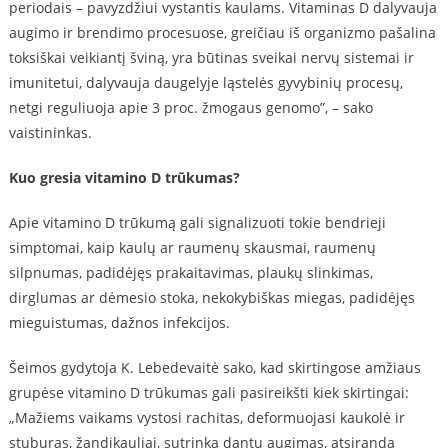
periodais – pavyzdžiui vystantis kaulams. Vitaminas D dalyvauja
augimo ir brendimo procesuose, greičiau iš organizmo pašalina
toksiškai veikiantį šviną, yra būtinas sveikai nervų sistemai ir
imunitetui, dalyvauja daugelyje ląstelės gyvybinių procesų,
netgi reguliuoja apie 3 proc. žmogaus genomo”, – sako
vaistininkas.
Kuo gr
e
sia vitamino D trūkumas?
Apie vitamino D trūkumą gali signalizuoti tokie bendrieji
simptomai, kaip kaulų ar raumenų skausmai, raumenų
silpnumas, padidėjęs prakaitavimas, plaukų slinkimas,
dirglumas ar dėmesio stoka, nekokybiškas miegas, padidėjęs
mieguistumas, dažnos infekcijos.
Šeimos gydytoja K. Lebedevaitė sako, kad skirtingose amžiaus
grupėse vitamino D trūkumas gali pasireikšti kiek skirtingai:
„Mažiems vaikams vystosi rachitas, deformuojasi kaukolė ir
stuburas, žandikauliai, sutrinka dantų augimas, atsiranda