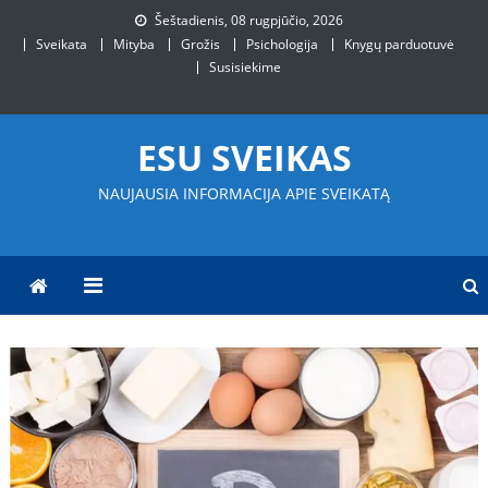
Skip
Šeštadienis, 08 rugpjūčio, 2026
to
Sveikata
Mityba
Grožis
Psichologija
Knygų parduotuvė
content
Susisiekime
ESU SVEIKAS
NAUJAUSIA INFORMACIJA APIE SVEIKATĄ