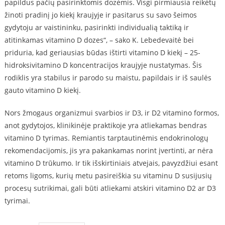
papildus pačių pasirinktomis dozėmis. Visgi pirmiausia reikėtų
žinoti pradinį jo kiekį kraujyje ir pasitarus su savo šeimos
gydytoju ar vaistininku, pasirinkti individualią taktiką ir
atitinkamas vitamino D dozes“, – sako K. Lebedevaitė bei
priduria, kad geriausias būdas ištirti vitamino D kiekį – 25-
hidroksivitamino D koncentracijos kraujyje nustatymas. Šis
rodiklis yra stabilus ir parodo su maistu, papildais ir iš saulės
gauto vitamino D kiekį.
Nors žmogaus organizmui svarbios ir D3, ir D2 vitamino formos,
anot gydytojos, klinikinėje praktikoje yra atliekamas bendras
vitamino D tyrimas. Remiantis tarptautinėmis endokrinologų
rekomendacijomis, jis yra pakankamas norint įvertinti, ar nėra
vitamino D trūkumo. Ir tik išskirtiniais atvejais, pavyzdžiui esant
retoms ligoms, kurių metu pasireiškia su vitaminu D susijusių
procesų sutrikimai, gali būti atliekami atskiri vitamino D2 ar D3
tyrimai.