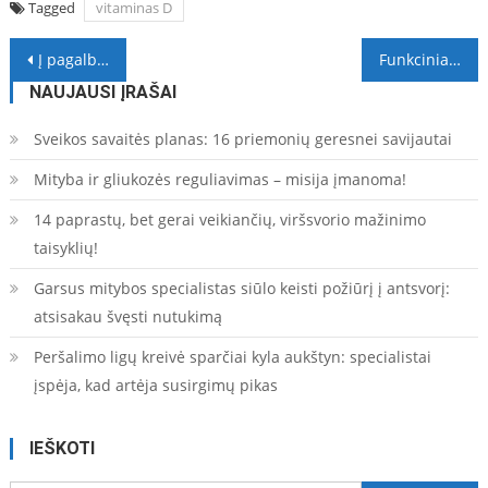
Tagged
vitaminas D
Navigacija
Į pagalbą verslui: gydymo įstaigos vienija pajėgas COVID-19 testavimui
Funkciniai pratimai, kurie padės sustiprinti kūną ir atsikratyti nereikalingų kilogramų
tarp
NAUJAUSI ĮRAŠAI
įrašų
Sveikos savaitės planas: 16 priemonių geresnei savijautai
Mityba ir gliukozės reguliavimas – misija įmanoma!
14 paprastų, bet gerai veikiančių, viršsvorio mažinimo
taisyklių!
Garsus mitybos specialistas siūlo keisti požiūrį į antsvorį:
atsisakau švęsti nutukimą
Peršalimo ligų kreivė sparčiai kyla aukštyn: specialistai
įspėja, kad artėja susirgimų pikas
IEŠKOTI