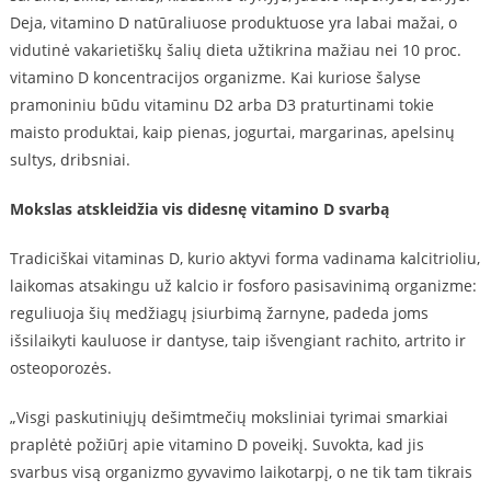
Deja, vitamino D natūraliuose produktuose yra labai mažai, o
vidutinė vakarietiškų šalių dieta užtikrina mažiau nei 10 proc.
vitamino D koncentracijos organizme. Kai kuriose šalyse
pramoniniu būdu vitaminu D2 arba D3 praturtinami tokie
maisto produktai, kaip pienas, jogurtai, margarinas, apelsinų
sultys, dribsniai.
Mokslas atskleidžia vis didesnę v
itamino D svarb
ą
Tradiciškai vitaminas D, kurio aktyvi forma vadinama kalcitrioliu,
laikomas atsakingu už kalcio ir fosforo pasisavinimą organizme:
reguliuoja šių medžiagų įsiurbimą žarnyne, padeda joms
išsilaikyti kauluose ir dantyse, taip išvengiant rachito, artrito ir
osteoporozės.
„Visgi paskutiniųjų dešimtmečių moksliniai tyrimai smarkiai
praplėtė požiūrį apie vitamino D poveikį. Suvokta, kad jis
svarbus visą organizmo gyvavimo laikotarpį, o ne tik tam tikrais