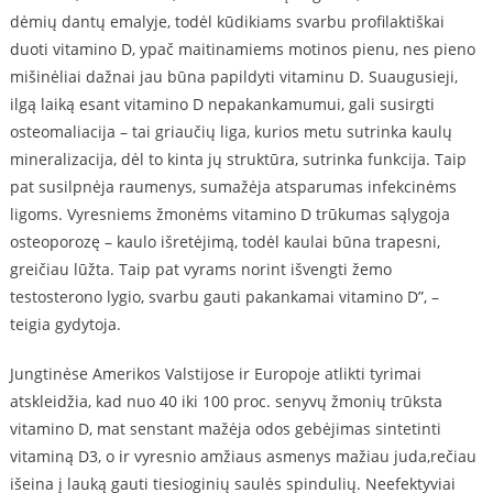
dėmių dantų emalyje, todėl kūdikiams svarbu profilaktiškai
duoti vitamino D, ypač maitinamiems motinos pienu, nes pieno
mišinėliai dažnai jau būna papildyti vitaminu D. Suaugusieji,
ilgą laiką esant vitamino D nepakankamumui, gali susirgti
osteomaliacija – tai griaučių liga, kurios metu sutrinka kaulų
mineralizacija, dėl to kinta jų struktūra, sutrinka funkcija. Taip
pat susilpnėja raumenys, sumažėja atsparumas infekcinėms
ligoms. Vyresniems žmonėms vitamino D trūkumas sąlygoja
osteoporozę – kaulo išretėjimą, todėl kaulai būna trapesni,
greičiau lūžta. Taip pat vyrams norint išvengti žemo
testosterono lygio, svarbu gauti pakankamai vitamino D”, –
teigia gydytoja.
Jungtinėse Amerikos Valstijose ir Europoje atlikti tyrimai
atskleidžia, kad nuo 40 iki 100 proc. senyvų žmonių trūksta
vitamino D, mat senstant mažėja odos gebėjimas sintetinti
vitaminą D3, o ir vyresnio amžiaus asmenys mažiau juda,rečiau
išeina į lauką gauti tiesioginių saulės spindulių. Neefektyviai