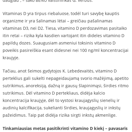
daugiau“, – sako BENU vaistininkas G. Verbus.
Vitaminas D yra tirpus riebaluose, todėl turi savybę kauptis
organizme ir yra šalinamas lėtai – greičiau pašalinamas
vitaminas D3, nei D2. Tiesa, vitamino D perdozavimas pasitaiko
itin retai – rizika kyla kasdien vartojant itin dideles vitamino D
papildų dozes. Suaugusiam asmeniui toksinis vitamino D
poveikis pasireiškia esant didesnei nei 100 ng/ml koncentracijai
kraujyje.
Tačiau, anot šeimos gydytojos K. Lebedevaitės, vitamino D
perteklius gali sukelti nepageidaujamą svorio mažėjimą, apetito
sutrikimus, anoreksiją, dažną ir gausų šlapinimąsi, širdies ritmo
sutrikimus. Dėl vitamino D pertekliaus, didėja kalcio
koncentracija kraujyje, dėl to vystosi kraujagyslių sienelių ir
audinių kalcifikacija, sukelianti širdies, kraujagyslių ir inkstų
pažeidimus. Taip pat didėja rizika sirgti inkstų akmenlige.
Tinkamiausias metas pasitikrinti vitamino D kiekį – pavasaris