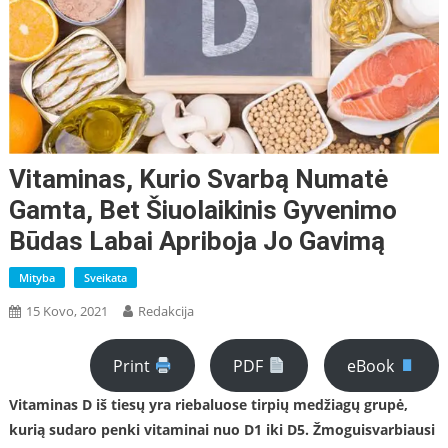
Vitaminas, Kurio Svarbą Numatė
Gamta, Bet Šiuolaikinis Gyvenimo
Būdas Labai Apriboja Jo Gavimą
Mityba
Sveikata
15 Kovo, 2021
Redakcija
Print
PDF
eBook
Vitaminas D iš tiesų yra riebaluose tirpių medžiagų grupė,
kurią sudaro penki vitaminai nuo D1 iki D5. Žmog
ui
svarbiausi