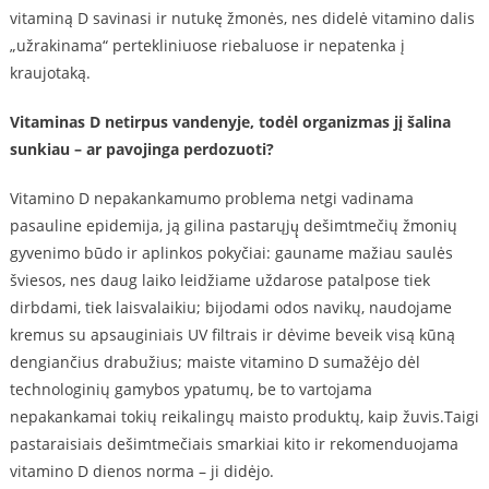
vitaminą D savinasi ir nutukę žmonės, nes didelė vitamino dalis
„užrakinama“ pertekliniuose riebaluose ir nepatenka į
kraujotaką.
Vitaminas D netirpus vandenyje, todėl organizmas jį šalina
sunkiau – ar pavojinga perdozuoti?
Vitamino D nepakankamumo problema netgi vadinama
pasauline epidemija, ją gilina pastarųjų̨ dešimtmečių žmonių
gyvenimo būdo ir aplinkos pokyčiai: gauname mažiau saulės
šviesos, nes daug laiko leidžiame uždarose patalpose tiek
dirbdami, tiek laisvalaikiu; bijodami odos navikų, naudojame
kremus su apsauginiais UV filtrais ir dėvime beveik visą kūną
dengiančius drabužius; maiste vitamino D sumažėjo dėl
technologinių gamybos ypatumų, be to vartojama
nepakankamai tokių reikalingų maisto produktų, kaip žuvis.Taigi
pastaraisiais dešimtmečiais smarkiai kito ir rekomenduojama
vitamino D dienos norma – ji didėjo.