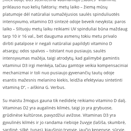
priklauso nuo kelių faktorių: metų laiko – žiemą mūsų
platumoje dėl natūraliai sumažėjusios saulės spinduliuotės
intensyvumo, vitamino D3 sintezė odoje beveik nevyksta; paros
laiko – šiltuoju metų laiku reikiami UV spinduliai būna maždaug
tarp 10 ir 16 val., bet dauguma asmenų tokiu metu privalo
dirbti patalpose ir negali natūraliai papildyti vitamino D
atsargų; odos spalvos – tolstant nuo pusiaujo, saulės
intensyvumas mažėja, taigi atrodytų, kad galimybė gamintis
vitaminui D3 irgi menkėja, tačiau gamtoje veikia kompensaciniai
mechanizmai ir toli nuo pusiaujo gyvenančių tautų odoje
esantis mažesnis melanino kiekis, leidžia efektyviau sintetinti
vitaminą D”, – aiškina G. Verbus.
Su maistu žmogus gauna tik nedidelę reikiamo vitamino D dalį.
Vitaminas D2 yra augalinės kilmės, taigi jo yra grybuose,
grūdinėse kultūrose, pavyzdžiui avižose. Vitaminas D3 yra
gyvulinės kilmės ir jo randama riebioje žuvyje (lašiša, skumbrė,
sardinė, silkė, tunas), kiaušinio trynyje, jaučio kepenyse, sūryje.