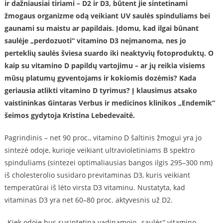
ir dažniausiai tiriami
–
D2 ir D3
,
būtent jie sintetinami
žmogaus organizme odą veikiant UV saulės spinduliams bei
gaunami su maistu ar papildais. Įdomu, kad ilgai būnant
saulėje „perdozuoti“ vitamino D3 neįmanoma, nes jo
perteklių saulės šviesa suardo iki neaktyvių fotoproduktų. O
kaip su vitamino D papildų vartojimu – ar jų reikia visiems
mūsų platumų
gyventojams
ir kokiomis dozėmis?
Kada
geriausia atlikti vitamino D tyrimus?
Į klausimus atsako
vaistininkas Gintaras Verbus ir medicinos klinikos „Endemik“
šeimos gydytoja Kristina Lebedevaitė.
Pagrindinis – net 90 proc., vitamino D šaltinis žmogui yra jo
sintezė odoje, kurioje veikiant ultravioletiniams B spektro
spinduliams (sintezei optimaliausias bangos ilgis 295–300 nm)
iš cholesterolio susidaro previtaminas D3, kuris veikiant
temperatūrai iš lėto virsta D3 vitaminu. Nustatyta, kad
vitaminas D3 yra net 60–80 proc. aktyvesnis už D2.
„Kiek odoje bus susintetina vadinamojo „saulės“ vitamino,