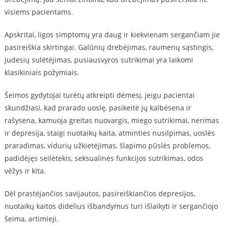
visiems pacientams.
Apskritai, ligos simptomų yra daug ir kiekvienam sergančiam jie
pasireiškia skirtingai. Galūnių drebėjimas, raumenų sąstingis,
judesių sulėtėjimas, pusiausvyros sutrikimai yra laikomi
klasikiniais požymiais.
Šeimos gydytojai turėtų atkreipti dėmesį, jeigu pacientai
skundžiasi, kad prarado uoslę, pasikeitė jų kalbėsena ir
rašysena, kamuoja greitas nuovargis, miego sutrikimai, nerimas
ir depresija, staigi nuotaikų kaita, atminties nusilpimas, uoslės
praradimas, vidurių užkietėjimas, šlapimo pūslės problemos,
padidėjęs seilėtekis, seksualinės funkcijos sutrikimas, odos
vėžys ir kita.
Dėl prastėjančios savijautos, pasireiškiančios depresijos,
nuotaikų kaitos didelius išbandymus turi išlaikyti ir sergančiojo
šeima, artimieji.