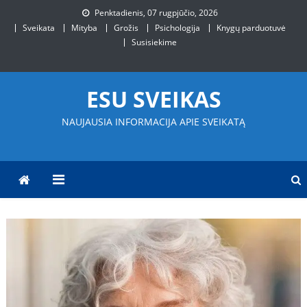
Skip
Penktadienis, 07 rugpjūčio, 2026
to
Sveikata
Mityba
Grožis
Psichologija
Knygų parduotuvė
content
Susisiekime
ESU SVEIKAS
NAUJAUSIA INFORMACIJA APIE SVEIKATĄ