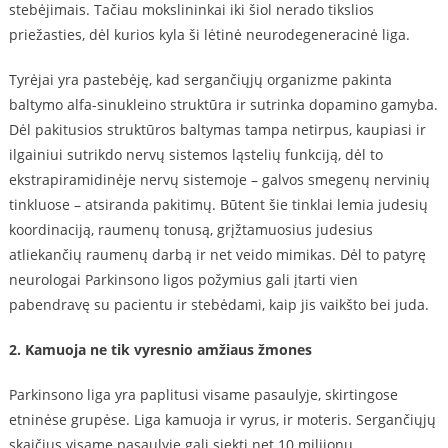
stebėjimais. Tačiau mokslininkai iki šiol nerado tikslios
priežasties, dėl kurios kyla ši lėtinė neurodegeneracinė liga.
Tyrėjai yra pastebėję, kad sergančiųjų organizme pakinta
baltymo alfa-sinukleino struktūra ir sutrinka dopamino gamyba.
Dėl pakitusios struktūros baltymas tampa netirpus, kaupiasi ir
ilgainiui sutrikdo nervų sistemos ląstelių funkciją, dėl to
ekstrapiramidinėje nervų sistemoje – galvos smegenų nervinių
tinkluose – atsiranda pakitimų. Būtent šie tinklai lemia judesių
koordinaciją, raumenų tonusą, grįžtamuosius judesius
atliekančių raumenų darbą ir net veido mimikas. Dėl to patyrę
neurologai Parkinsono ligos požymius gali įtarti vien
pabendravę su pacientu ir stebėdami, kaip jis vaikšto bei juda.
2. Kamuoja ne tik vyresnio amžiaus žmones
Parkinsono liga yra paplitusi visame pasaulyje, skirtingose
etninėse grupėse. Liga kamuoja ir vyrus, ir moteris. Sergančiųjų
skaičius visame pasaulyje gali siekti net 10 milijonų.