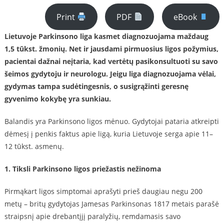
Print
PDF
eBook
Lietuvoje Parkinsono liga kasmet diagnozuojama maždaug
1,5 tūkst. žmonių. Net ir jausdami pirmuosius ligos požymius,
pacientai dažnai neįtaria, kad vertėtų pasikonsultuoti su savo
šeimos gydytoju ir neurologu. Jeigu liga diagnozuojama vėlai,
gydymas tampa sudėtingesnis, o susigrąžinti geresnę
gyvenimo kokybę yra sunkiau.
Balandis yra Parkinsono ligos mėnuo. Gydytojai pataria atkreipti
dėmesį į penkis faktus apie ligą, kuria Lietuvoje serga apie 11–
12 tūkst. asmenų.
1. Tiksli Parkinsono ligos priežastis nežinoma
Pirmąkart ligos simptomai aprašyti prieš daugiau negu 200
metų – britų gydytojas Jamesas Parkinsonas 1817 metais parašė
straipsnį apie drebantįjį paralyžių, remdamasis savo