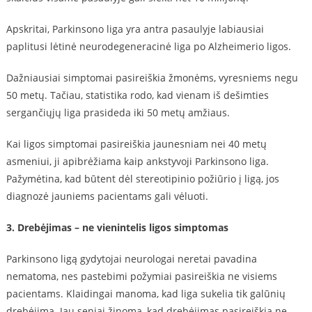
Apskritai, Parkinsono liga yra antra pasaulyje labiausiai
paplitusi lėtinė neurodegeneracinė liga po Alzheimerio ligos.
Dažniausiai simptomai pasireiškia žmonėms, vyresniems negu
50 metų. Tačiau, statistika rodo, kad vienam iš dešimties
sergančiųjų liga prasideda iki 50 metų amžiaus.
Kai ligos simptomai pasireiškia jaunesniam nei 40 metų
asmeniui, ji apibrėžiama kaip ankstyvoji Parkinsono liga.
Pažymėtina, kad būtent dėl stereotipinio požiūrio į ligą, jos
diagnozė jauniems pacientams gali vėluoti.
3. Drebėjimas – ne vienintelis ligos simptomas
Parkinsono ligą gydytojai neurologai neretai pavadina
nematoma, nes pastebimi požymiai pasireiškia ne visiems
pacientams. Klaidingai manoma, kad liga sukelia tik galūnių
drebėjimą. Jau seniai žinoma, kad drebėjimas pasireiškia ne