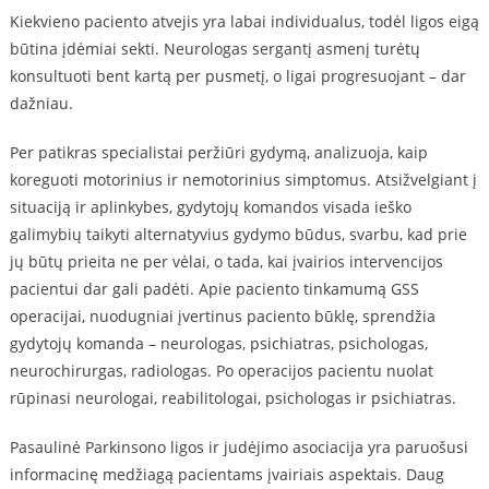
Kiekvieno paciento atvejis yra labai individualus, todėl ligos eigą
būtina įdėmiai sekti. Neurologas sergantį asmenį turėtų
konsultuoti bent kartą per pusmetį, o ligai progresuojant – dar
dažniau.
Per patikras specialistai peržiūri gydymą, analizuoja, kaip
koreguoti motorinius ir nemotorinius simptomus. Atsižvelgiant į
situaciją ir aplinkybes, gydytojų komandos visada ieško
galimybių taikyti alternatyvius gydymo būdus, svarbu, kad prie
jų būtų prieita ne per vėlai, o tada, kai įvairios intervencijos
pacientui dar gali padėti. Apie paciento tinkamumą GSS
operacijai, nuodugniai įvertinus paciento būklę, sprendžia
gydytojų komanda – neurologas, psichiatras, psichologas,
neurochirurgas, radiologas. Po operacijos pacientu nuolat
rūpinasi neurologai, reabilitologai, psichologas ir psichiatras.
Pasaulinė Parkinsono ligos ir judėjimo asociacija yra paruošusi
informacinę medžiagą pacientams įvairiais aspektais. Daug