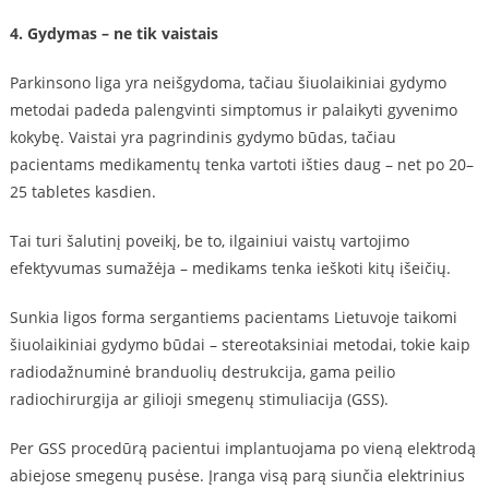
4. Gydymas – ne tik vaistais
Parkinsono liga yra neišgydoma, tačiau šiuolaikiniai gydymo
metodai padeda palengvinti simptomus ir palaikyti gyvenimo
kokybę. Vaistai yra pagrindinis gydymo būdas, tačiau
pacientams medikamentų tenka vartoti išties daug – net po 20–
25 tabletes kasdien.
Tai turi šalutinį poveikį, be to, ilgainiui vaistų vartojimo
efektyvumas sumažėja – medikams tenka ieškoti kitų išeičių.
Sunkia ligos forma sergantiems pacientams Lietuvoje taikomi
šiuolaikiniai gydymo būdai – stereotaksiniai metodai, tokie kaip
radiodažnuminė branduolių destrukcija, gama peilio
radiochirurgija ar gilioji smegenų stimuliacija (GSS).
Per GSS procedūrą pacientui implantuojama po vieną elektrodą
abiejose smegenų pusėse. Įranga visą parą siunčia elektrinius