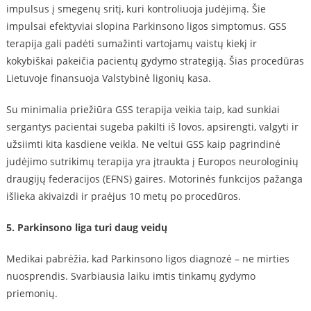
impulsus į smegenų sritį, kuri kontroliuoja judėjimą. Šie
impulsai efektyviai slopina Parkinsono ligos simptomus. GSS
terapija gali padėti sumažinti vartojamų vaistų kiekį ir
kokybiškai pakeičia pacientų gydymo strategiją. Šias procedūras
Lietuvoje finansuoja Valstybinė ligonių kasa.
Su minimalia priežiūra GSS terapija veikia taip, kad sunkiai
sergantys pacientai sugeba pakilti iš lovos, apsirengti, valgyti ir
užsiimti kita kasdiene veikla. Ne veltui GSS kaip pagrindinė
judėjimo sutrikimų terapija yra įtraukta į Europos neurologinių
draugijų federacijos (EFNS) gaires. Motorinės funkcijos pažanga
išlieka akivaizdi ir praėjus 10 metų po procedūros.
5. Parkinsono liga turi daug veidų
Medikai pabrėžia, kad Parkinsono ligos diagnozė – ne mirties
nuosprendis. Svarbiausia laiku imtis tinkamų gydymo
priemonių.