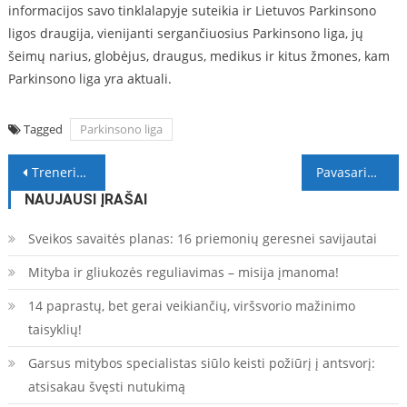
informacijos savo tinklalapyje suteikia ir Lietuvos Parkinsono
ligos draugija, vienijanti sergančiuosius Parkinsono liga, jų
šeimų narius, globėjus, draugus, medikus ir kitus žmones, kam
Parkinsono liga yra aktuali.
Tagged
Parkinsono liga
Navigacija
Trenerio patarimai, kaip pagerinti savo bėgimo rezultatus nesukeliant organizmui šoko
Pavasarinį nuovargį jaučia vis jaunesni: specialistės patarė, kada užteks kreiptis į vaistininką, o kada teks ieškoti psichologo
tarp
NAUJAUSI ĮRAŠAI
įrašų
Sveikos savaitės planas: 16 priemonių geresnei savijautai
Mityba ir gliukozės reguliavimas – misija įmanoma!
14 paprastų, bet gerai veikiančių, viršsvorio mažinimo
taisyklių!
Garsus mitybos specialistas siūlo keisti požiūrį į antsvorį:
atsisakau švęsti nutukimą