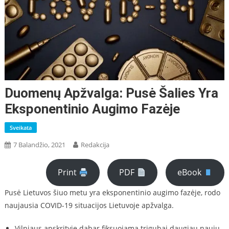
Duomenų Apžvalga: Pusė Šalies Yra
Eksponentinio Augimo Fazėje
Sveikata
7 Balandžio, 2021
Redakcija
Print
PDF
eBook
Pusė Lietuvos šiuo metu yra eksponentinio augimo fazėje, rodo
naujausia COVID-19 situacijos Lietuvoje apžvalga.
Vilniaus apskrityje dabar fiksuojama trigubai daugiau naujų