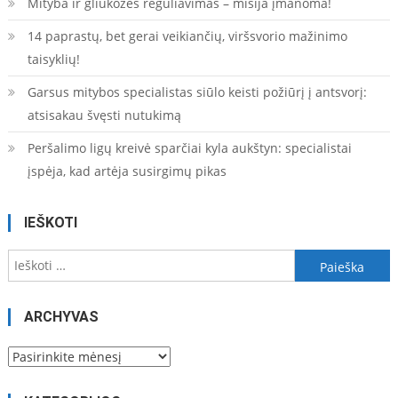
Mityba ir gliukozės reguliavimas – misija įmanoma!
14 paprastų, bet gerai veikiančių, viršsvorio mažinimo
taisyklių!
Garsus mitybos specialistas siūlo keisti požiūrį į antsvorį:
atsisakau švęsti nutukimą
Peršalimo ligų kreivė sparčiai kyla aukštyn: specialistai
įspėja, kad artėja susirgimų pikas
IEŠKOTI
Ieškoti:
ARCHYVAS
Archyvas