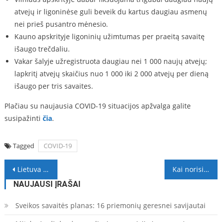
atvejų ir ligoninėse guli beveik du kartus daugiau asmenų
nei prieš pusantro mėnesio.
Kauno apskrityje ligoninių užimtumas per praeitą savaitę
išaugo trečdaliu.
Vakar šalyje užregistruota daugiau nei 1 000 naujų atvejų;
lapkritį atvejų skaičius nuo 1 000 iki 2 000 atvejų per dieną
išaugo per tris savaites.
Plačiau su naujausia COVID-19 situacijos apžvalga galite
susipažinti
čia
.
Tagged
COVID-19
Navigacija
Lietuva – tarp ES šalių, kur pernai labiausiai sutrumpėjo gyvenimo trukmė – Eurostatas
Kai norisi riebiau: šalto rūkymo skumbrės tartaras pagal Agnę Grigaliūnienę
tarp
NAUJAUSI ĮRAŠAI
įrašų
Sveikos savaitės planas: 16 priemonių geresnei savijautai