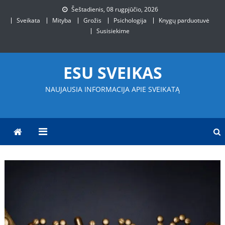
Skip
Šeštadienis, 08 rugpjūčio, 2026
to
Sveikata
Mityba
Grožis
Psichologija
Knygų parduotuvė
content
Susisiekime
ESU SVEIKAS
NAUJAUSIA INFORMACIJA APIE SVEIKATĄ