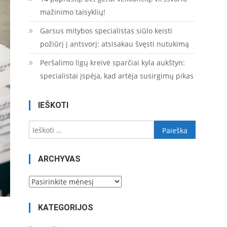
mažinimo taisyklių!
Garsus mitybos specialistas siūlo keisti
požiūrį į antsvorį: atsisakau švęsti nutukimą
Peršalimo ligų kreivė sparčiai kyla aukštyn:
specialistai įspėja, kad artėja susirgimų pikas
IEŠKOTI
Ieškoti:
ARCHYVAS
Archyvas
KATEGORIJOS