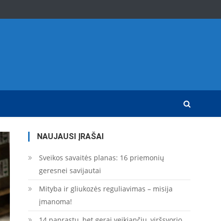
NAUJAUSI ĮRAŠAI
Sveikos savaitės planas: 16 priemonių
geresnei savijautai
Mityba ir gliukozės reguliavimas – misija
įmanoma!
14 paprastų, bet gerai veikiančių, viršsvorio