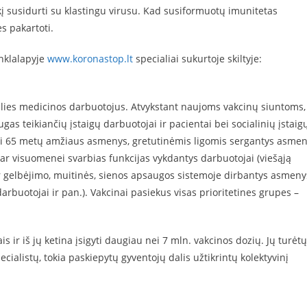
kį susidurti su klastingu virusu. Kad susiformuotų imunitetas
s pakartoti.
inklalapyje
www.koronastop.lt
specialiai sukurtoje skiltyje:
šalies medicinos darbuotojus. Atvykstant naujoms vakcinų siuntoms,
as teikiančių įstaigų darbuotojai ir pacientai bei socialinių įstaig
 nei 65 metų amžiaus asmenys, gretutinėmis ligomis sergantys asmen
i ar visuomenei svarbias funkcijas vykdantys darbuotojai (viešąją
ir gelbėjimo, muitinės, sienos apsaugos sistemoje dirbantys asmeny
arbuotojai ir pan.). Vakcinai pasiekus visas prioritetines grupes –
s ir iš jų ketina įsigyti daugiau nei 7 mln. vakcinos dozių. Jų turėtų
ecialistų, tokia paskiepytų gyventojų dalis užtikrintų kolektyvinį