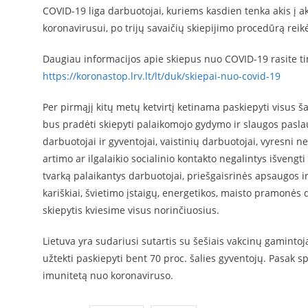
COVID-19 liga darbuotojai, kuriems kasdien tenka akis į a
koronavirusui, po trijų savaičių skiepijimo procedūrą reikė
Daugiau informacijos apie skiepus nuo COVID-19 rasite t
https://koronastop.lrv.lt/lt/duk/skiepai-nuo-covid-19
Per pirmąjį kitų metų ketvirtį ketinama paskiepyti visus 
bus pradėti skiepyti palaikomojo gydymo ir slaugos paslaug
darbuotojai ir gyventojai, vaistinių darbuotojai, vyresni
artimo ar ilgalaikio socialinio kontakto negalintys išvengt
tvarką palaikantys darbuotojai, priešgaisrinės apsaugos 
kariškiai, švietimo įstaigų, energetikos, maisto pramonės d
skiepytis kviesime visus norinčiuosius.
Lietuva yra sudariusi sutartis su šešiais vakcinų gamintojai
užtekti paskiepyti bent 70 proc. šalies gyventojų. Pasak sp
imunitetą nuo koronaviruso.