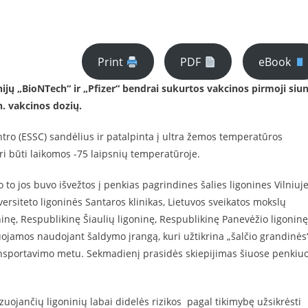
Print
PDF
eBook
ijų „BioNTech“ ir „Pfizer“ bendrai sukurtos vakcinos pirmoji siun
n. vakcinos dozių.
entro (ESSC) sandėlius ir patalpinta į ultra žemos temperatūros
uri būti laikomos -75 laipsnių temperatūroje.
o jos buvo išvežtos į penkias pagrindines šalies ligonines Vilniuje
versiteto ligoninės Santaros klinikas, Lietuvos sveikatos mokslų
ninę, Respublikinę Šiaulių ligoninę, Respublikinę Panevėžio ligoninę.
ojamos naudojant šaldymo įrangą, kuri užtikrina „šalčio grandinės
nsportavimo metu. Sekmadienį prasidės skiepijimas šiuose penkiu
ojančių ligoninių labai didelės rizikos pagal tikimybę užsikrėsti