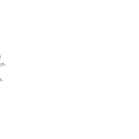
ų
ys,
s,