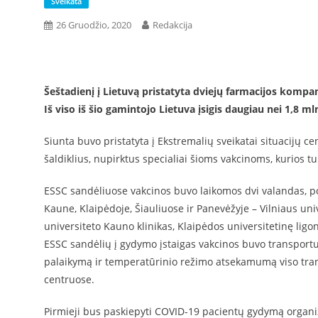
Sveikata
26 Gruodžio, 2020
Redakcija
Šeštadienį į Lietuvą pristatyta dviejų farmacijos kompan
Iš viso iš šio gamintojo Lietuva įsigis daugiau nei 1,8 ml
Siunta buvo pristatyta į Ekstremalių sveikatai situacijų c
šaldiklius, nupirktus specialiai šioms vakcinoms, kurios t
ESSC sandėliuose vakcinos buvo laikomos dvi valandas, po t
Kaune, Klaipėdoje, Šiauliuose ir Panevėžyje – Vilniaus uni
universiteto Kauno klinikas, Klaipėdos universitetinę ligo
ESSC sandėlių į gydymo įstaigas vakcinos buvo transportu
palaikymą ir temperatūrinio režimo atsekamumą viso tra
centruose.
Pirmieji bus paskiepyti COVID-19 pacientų gydymą organizu