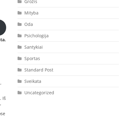
Grožis
Mityba
Oda
Psichologija
ta.
Santykiai
Sportas
Standard Post
Sveikata
,
Uncategorized
 Iš
“
ose