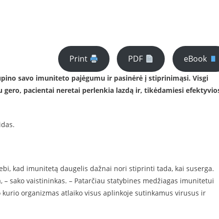
Print
PDF
eBook
pino savo imuniteto pajėgumu ir pasinėrė į stiprinimąsi. Visgi
gero, pacientai neretai perlenkia lazdą ir, tikėdamiesi efektyvio
idas.
i, kad imunitetą daugelis dažnai nori stiprinti tada, kai suserga.
, – sako vaistininkas. – Patarčiau statybines medžiagas imunitetui
to kurio organizmas atlaiko visus aplinkoje sutinkamus virusus ir