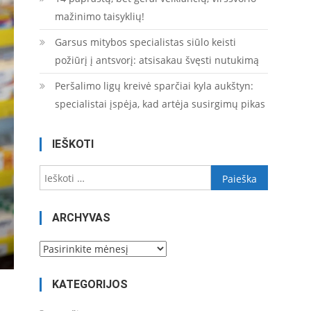
mažinimo taisyklių!
Garsus mitybos specialistas siūlo keisti
požiūrį į antsvorį: atsisakau švęsti nutukimą
Peršalimo ligų kreivė sparčiai kyla aukštyn:
specialistai įspėja, kad artėja susirgimų pikas
IEŠKOTI
Ieškoti:
ARCHYVAS
Archyvas
KATEGORIJOS