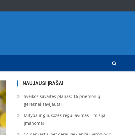
NAUJAUSI ĮRAŠAI
Sveikos savaitės planas: 16 priemonių
geresnei savijautai
Mityba ir gliukozės reguliavimas – misija
įmanoma!
14 paprastų, bet gerai veikiančių, viršsvorio