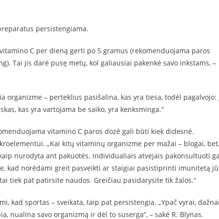
 preparatus persistengiama.
 vitamino C per dieną gerti po 5 gramus (rekomenduojama paros
. Tai jis darė pusę metų, kol galiausiai pakenkė savo inkstams, –
organizme – perteklius pasišalina, kas yra tiesa, todėl pagalvojo: 
Viskas, kas yra vartojama be saiko, yra kenksminga.“
ekomenduojama vitamino C paros dozė gali būti kiek didesnė.
ikroelementui. „Kai kitų vitaminų organizme per mažai – blogai, bet
, kaip nurodyta ant pakuotės. Individualiais atvejais pakonsultuoti ga
e, kad norėdami greit pasveikti ar staigiai pasistiprinti imunitetą jū
i tiek pat patirsite naudos. Greičiau pasidarysite tik žalos.“
mi, kad sportas – sveikata, taip pat persistengia. „Ypač vyrai, dažna
, nualina savo organizmą ir dėl to suserga“, – sakė R. Blynas.