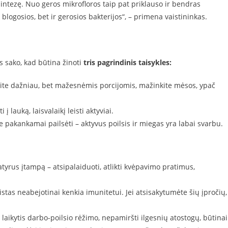
sintezę. Nuo geros mikrofloros taip pat priklauso ir bendras
blogosios, bet ir gerosios bakterijos“, – primena vaistininkas.
as sako, kad būtina žinoti
tris pagrindinis taisykles:
kite dažniau, bet mažesnėmis porcijomis, mažinkite mėsos, ypač
 lauką, laisvalaikį leisti aktyviai.
 pakankamai pailsėti – aktyvus poilsis ir miegas yra labai svarbu.
 patyrus įtampą – atsipalaiduoti, atlikti kvėpavimo pratimus,
stas neabejotinai kenkia imunitetui. Jei atsisakytumėte šių įpročių,
 laikytis darbo-poilsio rėžimo, nepamiršti ilgesnių atostogų, būtinai