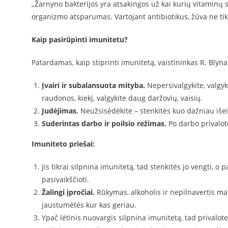
„Žarnyno bakterijos yra atsakingos už kai kurių vitaminų 
organizmo atsparumas. Vartojant antibiotikus, žūva ne tik 
Kaip pasirūpinti imunitetu?
Patardamas, kaip stiprinti imunitetą, vaistininkas R. Blyn
Įvairi ir subalansuota mityba.
Nepersivalgykite, valgy
raudonos, kiekį, valgykite daug daržovių, vaisių.
Judėjimas.
Neužsisėdėkite – stenkitės kuo dažniau išeiti į
Suderintas darbo ir poilsio režimas.
Po darbo privalote
Imuniteto priešai:
Jis tikrai silpnina imunitetą, tad stenkitės jo vengti, o
pasivaikščioti.
Žalingi įpročiai.
Rūkymas, alkoholis ir nepilnavertis mai
jaustumėtės kur kas geriau.
Ypač lėtinis nuovargis silpnina imunitetą, tad privalote