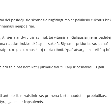
tai dėl pasidėjusio skrandžio rūgštingumo ar pakilusio cukraus kie
iprinamasi neapdairiai.
yti vieną ar dvi citrinas – juk tai vitaminai. Galiausiai jiems padidė
na naudos, kokios tikėtųsi, – sako R. Blynas ir priduria, kad panaši
aip cukrų, o cukraus kiekį reikia riboti. Ypač atsargiems reikėtų bū
eru taip pat nereikėtų piknaudžiauti. Kaip ir česnakas, jis gali
ti antibiotikus, vaistininkas primena kartu naudoti ir probiotikus.
efyrą; galima ir kapsulėmis.