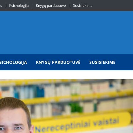
is
Psichologija
Knygų parduotuvė
Susisiekime
SICHOLOGIJA
KNYGŲ PARDUOTUVĖ
SUSISIEKIME