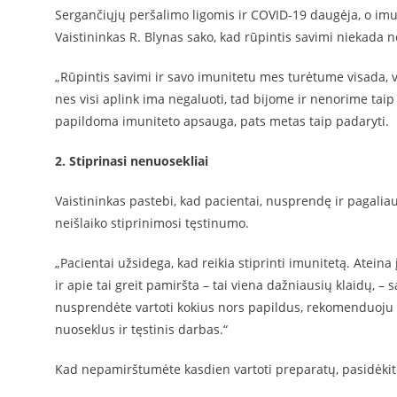
Sergančiųjų peršalimo ligomis ir COVID-19 daugėja, o imu
Vaistininkas R. Blynas sako, kad rūpintis savimi niekada n
„Rūpintis savimi ir savo imunitetu mes turėtume visada, v
nes visi aplink ima negaluoti, tad bijome ir nenorime taip 
papildoma imuniteto apsauga, pats metas taip padaryti.
2. Stiprinasi nenuosekliai
Vaistininkas pastebi, kad pacientai, nusprendę ir pagaliau 
neišlaiko stiprinimosi tęstinumo.
„Pacientai užsidega, kad reikia stiprinti imunitetą. Ateina
ir apie tai greit pamiršta – tai viena dažniausių klaidų, – 
nusprendėte vartoti kokius nors papildus, rekomenduoju ta
nuoseklus ir tęstinis darbas.“
Kad nepamirštumėte kasdien vartoti preparatų, pasidėkit