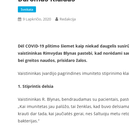
Sveikata
9 Lapkričio, 2020
Redakcija
Dėl COVID-19 plitimo šiemet kaip niekad daugelis susirū
vaistininkas Rimvydas Blynas pastebi, kad norėdami sau 
bei greitos naudos, prisidaro žalos.
Vaistininkas įvardijo pagrindines imuniteto stiprinimo kla
1. Stiprintis delsia
Vaistininkas R. Blynas, bendraudamas su pacientais, pasteb
„Kai imunitetas jau palūžo, tai ženklas, kad buvo delsiama
krauti dar tada, kai jaučiatės gerai, nes šaltuoju metu re
bakterijas.“