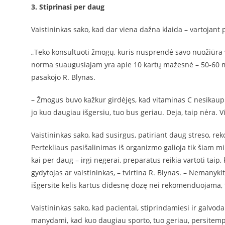
3. Stiprinasi per daug
Vaistininkas sako, kad dar viena dažna klaida – vartojant
„Teko konsultuoti žmogų, kuris nusprendė savo nuožiūra
norma suaugusiajam yra apie 10 kartų mažesnė – 50-60 mg)
pasakojo R. Blynas.
– Žmogus buvo kažkur girdėjęs, kad vitaminas C nesikaupia 
jo kuo daugiau išgersiu, tuo bus geriau. Deja, taip nėra. 
Vaistininkas sako, kad susirgus, patiriant daug streso, r
Pertekliaus pasišalinimas iš organizmo galioja tik šiam m
kai per daug – irgi negerai, preparatus reikia vartoti taip
gydytojas ar vaistininkas, – tvirtina R. Blynas. – Nemanykit
išgersite kelis kartus didesnę dozę nei rekomenduojama, ta
Vaistininkas sako, kad pacientai, stiprindamiesi ir galvoda
manydami, kad kuo daugiau sporto, tuo geriau, persitempia