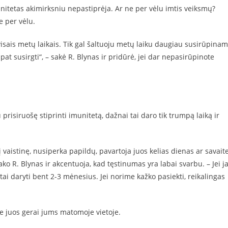
nitetas akimirksniu nepastiprėja. Ar ne per vėlu imtis veiksmų?
e per vėlu.
isais metų laikais. Tik gal šaltuoju metų laiku daugiau susirūpinam
pat susirgti“, – sakė R. Blynas ir pridūrė, jei dar nepasirūpinote
prisiruošę stiprinti imunitetą, dažnai tai daro tik trumpą laiką ir
 į vaistinę, nusiperka papildų, pavartoja juos kelias dienas ar savait
sako R. Blynas ir akcentuoja, kad tęstinumas yra labai svarbu. – Jei j
i daryti bent 2-3 mėnesius. Jei norime kažko pasiekti, reikalingas
e juos gerai jums matomoje vietoje.