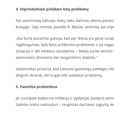
4. Stiprindamiesi prisidaro kitų problemų
Pas vaistininką šaltuoju metų laiku dažniau ateina pacien
kraujyje. Taip neretai, pastebi R. Blynas, atsitinka, kai st
„Kai kurie pacientai galvoja, kad per dieną yra gerai suvalg
rūgštingumas, kyla kitos virškinimo problemos ir jie negau
situacija ir dėl medaus naudojimo. – Medų turite vertinti k
vyresniems žmonėms bei sergantiems diabetu.“
Vaistininkas priduria, kad Lietuvos gyventojų pamėgtu imbi
dirginti skrandį, dėl to gali kilti sveikatos problemų.
5. Pamiršta probiotikus
Jei susirgote bakterine infekcija ir gydytojas paskyrė varto
Galima rinktis natūralius – raugintas daržoves, jogurtą, k