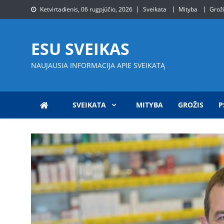
Skip
Ketvirtadienis, 06 rugpjūčio, 2026
Sveikata
Mityba
Grož
to
content
ESU SVEIKAS
NAUJAUSIA INFORMACIJA APIE SVEIKATĄ
SVEIKATA
MITYBA
GROŽIS
P