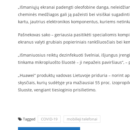
„Išmaniųjų ekranai padengti oleofobine danga, neleidžian
cheminės medžiagos gali ją pažeisti bei visiškai sugadint
kartu, jautrius elektronikos komponentus, kuriems netinka 
Pašnekovas sako – geriausia pasitikėti specialiomis kompi
ekranus valyti grubiais popieriniais rankšluosčiais bei k
„Išmaniuosius reiktų dezinfekuoti švelniai, išjungus įreng
tinkama mikropluošto šluostė – ji nepažeis paviršiaus“, – p
„Huawei“ produktų vadovas Lietuvoje priduria – norint ap
skysčiais, kurių sudėtyje yra mažiausiai 55 proc. izoprop
šluoste, vengiant tiesioginio prisilietimo.
Tagged
COVID-19
mobilieji telefonai