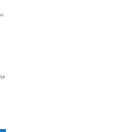
s
u,
ija