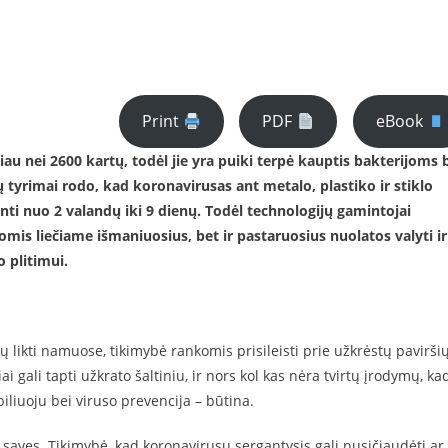
Print
PDF
eBook
au nei 2600 kartų, todėl jie yra puiki terpė kauptis bakterijoms 
 tyrimai rodo, kad koronavirusas ant metalo, plastiko ir stiklo
venti nuo 2 valandų iki 9 dienų. Todėl technologijų gamintojai
iomis liečiame išmaniuosius, bet ir pastaruosius nuolatos valyti ir
 plitimui.
 likti namuose, tikimybė rankomis prisileisti prie užkrėstų paviršių
i gali tapti užkrato šaltiniu, ir nors kol kas nėra tvirtų įrodymų, ka
iliuoju bei viruso prevencija – būtina.
 savęs. Tikimybė, kad koronavirusu sergantysis gali nusičiaudėti ar