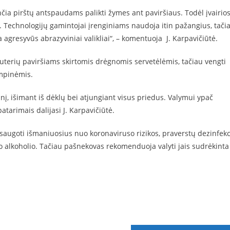
čia pirštų antspaudams palikti žymes ant paviršiaus. Todėl įvairio
i. Technologijų gamintojai įrenginiams naudoja itin pažangius, tačia
agresyvūs abrazyviniai valikliai“, – komentuoja J. Karpavičiūtė.
uterių paviršiams skirtomis drėgnomis servetėlėmis, tačiau vengti
empinėmis.
inį, išimant iš dėklų bei atjungiant visus priedus. Valymui ypač
atarimais dalijasi J. Karpavičiūtė.
saugoti išmaniuosius nuo koronaviruso rizikos, praverstų dezinfekc
ilo alkoholio. Tačiau pašnekovas rekomenduoja valyti jais sudrėkinta