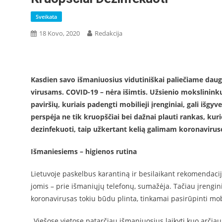
Sveikata
18 Kovo, 2020
Redakcija
Kasdien savo išmaniuosius vidutiniškai paliečiame daugi
virusams. COVID-19 – nėra išimtis. Užsienio mokslininkų
paviršių, kuriais padengti mobilieji įrenginiai, gali išgy
perspėja ne tik kruopščiai bei dažnai plauti rankas, kur
dezinfekuoti, taip užkertant kelią galimam koronaviruso
Išmaniesiems – higienos rutina
Lietuvoje paskelbus karantiną ir besilaikant rekomendacijų
jomis – prie išmaniųjų telefonų, sumažėja. Tačiau įrenginia
koronavirusas tokiu būdu plinta, tinkamai pasirūpinti mob
„Viešose vietose patarčiau išmaniuosius laikyti kuo arčiau