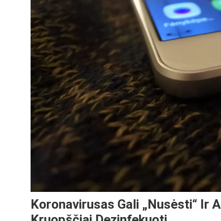
Koronavirusas Gali „nusėsti“ Ir A
Kruopščiai Dezinfekuoti