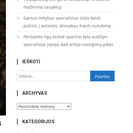
mažinimo taisyklių!
Garsus mitybos specialistas siūlo keisti
požiūrį į antsvorį: atsisakau švęsti nutukimą
Peršalimo ligų kreivė sparčiai kyla aukštyn:
specialistai įspėja, kad artėja susirgimų pikas
IEŠKOTI
Ieškoti:
ARCHYVAS
Archyvas
s
KATEGORIJOS