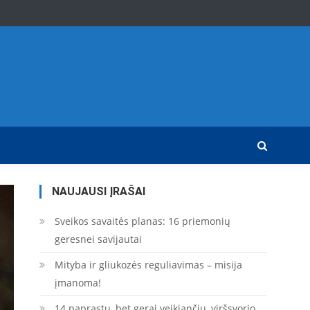
NAUJAUSI ĮRAŠAI
Sveikos savaitės planas: 16 priemonių
geresnei savijautai
Mityba ir gliukozės reguliavimas – misija
įmanoma!
14 paprastų, bet gerai veikiančių, viršsvorio