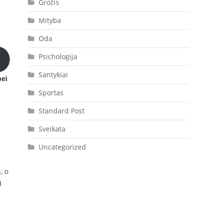
Grožis
Mityba
Oda
Psichologija
Santykiai
bei
Sportas
Standard Post
Sveikata
Uncategorized
, o
d