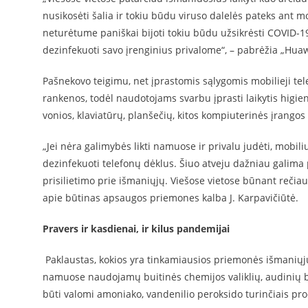
nusikosėti šalia ir tokiu būdu viruso dalelės pateks ant mo
neturėtume paniškai bijoti tokiu būdu užsikrėsti COVID-19,
dezinfekuoti savo įrenginius privalome“, – pabrėžia „Huaw
Pašnekovo teigimu, net įprastomis sąlygomis mobilieji te
rankenos, todėl naudotojams svarbu įprasti laikytis higien
vonios, klaviatūrų, planšečių, kitos kompiuterinės įrang
„Jei nėra galimybės likti namuose ir privalu judėti, mobili
dezinfekuoti telefonų dėklus. Šiuo atveju dažniau galima p
prisilietimo prie išmaniųjų. Viešose vietose būnant rečiau,
apie būtinas apsaugos priemones kalba J. Karpavičiūtė.
Pravers ir kasdienai, ir kilus pandemijai
Paklaustas, kokios yra tinkamiausios priemonės išmaniųjų d
namuose naudojamų buitinės chemijos valiklių, audinių ba
būti valomi amoniako, vandenilio peroksido turinčiais pro