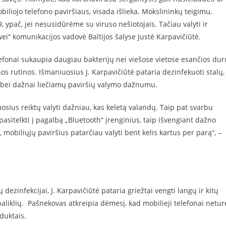
biliojo telefono paviršiaus, visada išlieka. Mokslininkų teigimu,
 ypač, jei nesusidūrėme su viruso nešiotojais. Tačiau valyti ir
ei“ komunikacijos vadovė Baltijos šalyse Justė Karpavičiūtė.
lefonai sukaupia daugiau bakterijų nei viešose vietose esančios dur
os rutinos. Išmaniuosius J. Karpavičiūtė pataria dezinfekuoti stalų,
os bei dažnai liečiamų paviršių valymo dažnumu.
uosius reiktų valyti dažniau, kas keletą valandų. Taip pat svarbu
asitelkti į pagalbą „Bluetooth“ įrenginius, taip išvengiant dažno
 mobiliųjų paviršius patarčiau valyti bent kelis kartus per parą“, –
ezinfekcijai, J. Karpavičiūtė pataria griežtai vengti langų ir kitų
liklių. Pašnekovas atkreipia dėmesį, kad mobilieji telefonai netur
duktais.