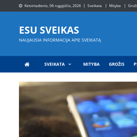
Skip
Ketvirtadienis, 06 rugpjūčio, 2026
Sveikata
Mityba
Grož
to
content
ESU SVEIKAS
NAUJAUSIA INFORMACIJA APIE SVEIKATĄ
SVEIKATA
MITYBA
GROŽIS
P