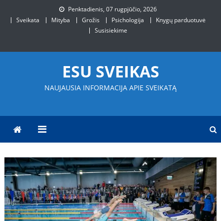
Skip
Penktadienis, 07 rugpjūčio, 2026
to
Sveikata
Mityba
Grožis
Psichologija
Knygų parduotuvė
content
Susisiekime
ESU SVEIKAS
NAUJAUSIA INFORMACIJA APIE SVEIKATĄ