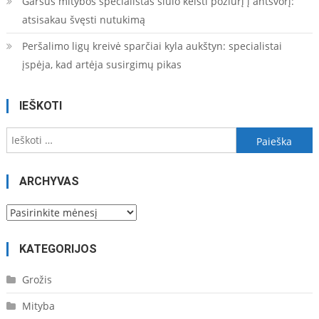
Garsus mitybos specialistas siūlo keisti požiūrį į antsvorį:
atsisakau švęsti nutukimą
Peršalimo ligų kreivė sparčiai kyla aukštyn: specialistai
įspėja, kad artėja susirgimų pikas
IEŠKOTI
Ieškoti:
ARCHYVAS
Archyvas
KATEGORIJOS
Grožis
Mityba