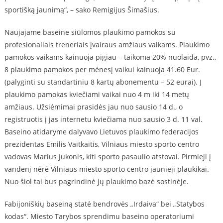
sportišką jaunimą“, – sako Remigijus Šimašius.
Naujajame baseine siūlomos plaukimo pamokos su
profesionaliais treneriais įvairaus amžiaus vaikams. Plaukimo
pamokos vaikams kainuoja pigiau – taikoma 20% nuolaida, pvz.,
8 plaukimo pamokos per mėnesį vaikui kainuoja 41.60 Eur.
(palyginti su standartiniu 8 kartų abonementu – 52 eurai). Į
plaukimo pamokas kviečiami vaikai nuo 4 m iki 14 metų
amžiaus. Užsiėmimai prasidės jau nuo sausio 14 d., o
registruotis į jas internetu kviečiama nuo sausio 3 d. 11 val.
Baseino atidaryme dalyvavo Lietuvos plaukimo federacijos
prezidentas Emilis Vaitkaitis, Vilniaus miesto sporto centro
vadovas Marius Jukonis, kiti sporto pasaulio atstovai. Pirmieji į
vandenį nėrė Vilniaus miesto sporto centro jaunieji plaukikai.
Nuo šiol tai bus pagrindinė jų plaukimo bazė sostinėje.
Fabijoniškių baseiną statė bendrovės „Irdaiva“ bei „Statybos
kodas“. Miesto Tarybos sprendimu baseino operatoriumi