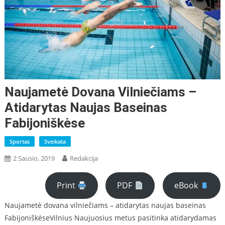
Naujametė Dovana Vilniečiams –
Atidarytas Naujas Baseinas
Fabijoniškėse
Sportas
Sveikata
2 Sausio, 2019
Redakcija
Print
PDF
eBook
Naujametė dovana vilniečiams – atidarytas naujas baseinas
FabijoniškėseVilnius Naujuosius metus pasitinka atidarydamas