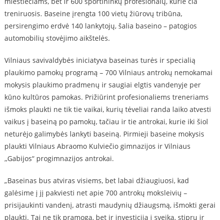
miestiečiams, bet ir 600 sportininkų profesionalų, kurie čia
treniruosis. Baseine įrengta 100 vietų žiūrovų tribūna,
persirengimo erdvė 140 lankytojų, šalia baseino – patogios
automobilių stovėjimo aikštelės.
Vilniaus savivaldybės iniciatyva baseinas turės ir specialią
plaukimo pamokų programą – 700 Vilniaus antrokų nemokamai
mokysis plaukimo pradmenų ir saugiai elgtis vandenyje per
kūno kultūros pamokas. Prižiūrint profesionaliems treneriams
išmoks plaukti ne tik tie vaikai, kurių tėveliai randa laiko atvesti
vaikus į baseiną po pamokų, tačiau ir tie antrokai, kurie iki šiol
neturėjo galimybės lankyti baseiną. Pirmieji baseine mokysis
plaukti Vilniaus Abraomo Kulviečio gimnazijos ir Vilniaus
,,Gabijos“ progimnazijos antrokai.
„Baseinas bus atviras visiems, bet labai džiaugiuosi, kad
galėsime į jį pakviesti net apie 700 antrokų moksleivių –
prisijaukinti vandenį, atrasti maudynių džiaugsmą, išmokti gerai
plaukti. Tai ne tik pramoga, bet ir investicija į sveiką, stiprų ir