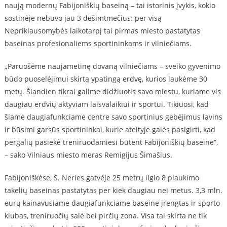
naują modernų Fabijoniškių baseiną – tai istorinis įvykis, kokio
sostinėje nebuvo jau 3 dešimtmečius: per visą
Nepriklausomybės laikotarpį tai pirmas miesto pastatytas
baseinas profesionaliems sportininkams ir vilniečiams.
„Paruošėme naujametinę dovaną vilniečiams – sveiko gyvenimo
būdo puoselėjimui skirtą ypatingą erdvę, kurios laukėme 30
metų. Šiandien tikrai galime didžiuotis savo miestu, kuriame vis
daugiau erdvių aktyviam laisvalaikiui ir sportui. Tikiuosi, kad
šiame daugiafunkciame centre savo sportinius gebėjimus lavins
ir būsimi garsūs sportininkai, kurie ateityje galės pasigirti, kad
pergalių pasiekė treniruodamiesi būtent Fabijoniškių baseine“,
– sako Vilniaus miesto meras Remigijus Šimašius.
Fabijoniškėse, S. Neries gatvėje 25 metrų ilgio 8 plaukimo
takelių baseinas pastatytas per kiek daugiau nei metus. 3,3 mln.
eurų kainavusiame daugiafunkciame baseine įrengtas ir sporto
klubas, treniruočių salė bei pirčių zona. Visa tai skirta ne tik