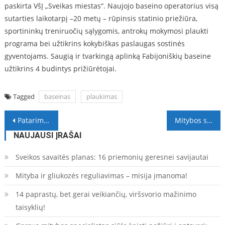
paskirta VšĮ „Sveikas miestas“. Naujojo baseino operatorius visą
sutarties laikotarpį –20 metų – rūpinsis statinio priežiūra,
sportininkų treniruočių sąlygomis, antrokų mokymosi plaukti
programa bei užtikrins kokybiškas paslaugas sostinės
gyventojams. Saugią ir tvarkingą aplinką Fabijoniškių baseine
užtikrins 4 budintys prižiūrėtojai.
Tagged
baseinas
plaukimas
Navigacija
Patarimai tėvams: ką daryti, jei vaikas nevalgo žuvies, ir kodėl naudingas aliejus
Mitybos specialistė V. Kurpienė: kodėl valgant sveikai nereikia atsisakyti duonos
tarp
NAUJAUSI ĮRAŠAI
įrašų
Sveikos savaitės planas: 16 priemonių geresnei savijautai
Mityba ir gliukozės reguliavimas – misija įmanoma!
14 paprastų, bet gerai veikiančių, viršsvorio mažinimo
taisyklių!