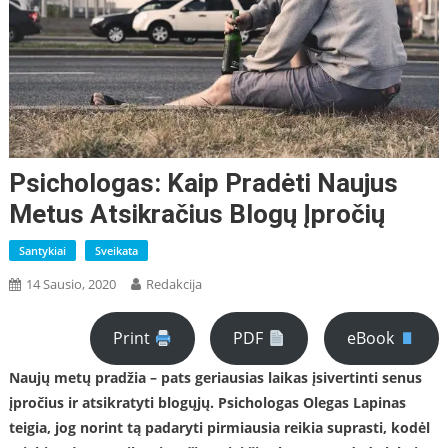
Psichologas: Kaip Pradėti Naujus
Metus Atsikračius Blogų Įpročių
Santykiai
Sveikata
14 Sausio, 2020
Redakcija
Print
PDF
eBook
Naujų metų pradžia – pats geriausias laikas įsivertinti senus
įpročius ir atsikratyti blogųjų. Psichologas Olegas Lapinas
teigia, jog norint tą padaryti pirmiausia reikia suprasti, kodėl