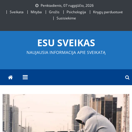
Skip
Penktadienis, 07 rugpjūčio, 2026
to
Sveikata
Mityba
Grožis
Psichologija
Knygų parduotuvė
content
Susisiekime
ESU SVEIKAS
NAUJAUSIA INFORMACIJA APIE SVEIKATĄ