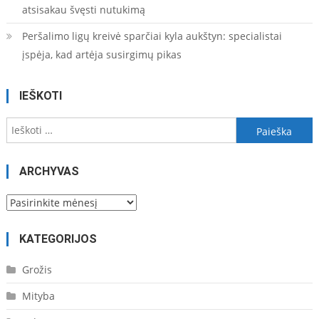
atsisakau švęsti nutukimą
Peršalimo ligų kreivė sparčiai kyla aukštyn: specialistai
įspėja, kad artėja susirgimų pikas
IEŠKOTI
Ieškoti:
ARCHYVAS
Archyvas
KATEGORIJOS
Grožis
Mityba