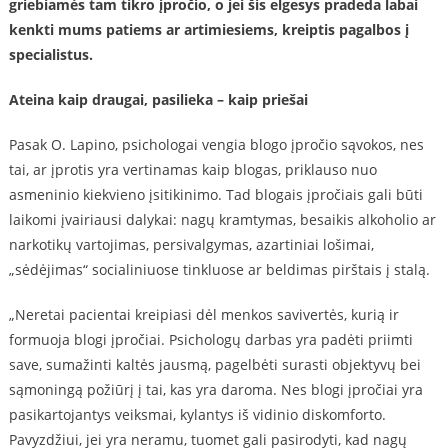
griebiamės tam tikro įpročio, o jei šis elgesys pradeda labai
kenkti mums patiems ar artimiesiems, kreiptis pagalbos į
specialistus.
Ateina kaip draugai, pasilieka – kaip priešai
Pasak O. Lapino, psichologai vengia blogo įpročio sąvokos, nes
tai, ar įprotis yra vertinamas kaip blogas, priklauso nuo
asmeninio kiekvieno įsitikinimo. Tad blogais įpročiais gali būti
laikomi įvairiausi dalykai: nagų kramtymas, besaikis alkoholio ar
narkotikų vartojimas, persivalgymas, azartiniai lošimai,
„sėdėjimas“ socialiniuose tinkluose ar beldimas pirštais į stalą.
„Neretai pacientai kreipiasi dėl menkos savivertės, kurią ir
formuoja blogi įpročiai. Psichologų darbas yra padėti priimti
save, sumažinti kaltės jausmą, pagelbėti surasti objektyvų bei
sąmoningą požiūrį į tai, kas yra daroma. Nes blogi įpročiai yra
pasikartojantys veiksmai, kylantys iš vidinio diskomforto.
Pavyzdžiui, jei yra neramu, tuomet gali pasirodyti, kad nagų