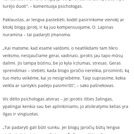
turėjo duoti“, – komentuoja psichologas.
Paklaustas, ar lengva pastebėti, kodėl pasirinkome vienokį ar
kitokį blogą įprotį, ir ką juo kompensuojame, O. Lapinas
nuramina – tai padaryti įmanoma.
„Kai matome, kad esame valdomi, o neatlikdami tam tikro
veiksmo, nesijaučiame gerai, vadinasi, įprotis jau tapo mūsų
dalimi. Jis tampa būtinu, be jo kyla irzlumas, stresas. Geras
sprendimas – stebėti, kada blogo įpročio nereikia, prisiminti, ką
tuo metu veikėme, kai jo nesigriebėme. Taip suprasime, kokia
veikla ar santykis padėjo pasimiršti”, – sako pašnekovas.
Vis dėlto psichologas atviras – jei įprotis išties žalingas,
ypatingai kenkia sau bei aplinkiniams, jo atsikratymo kelias yra
ilgas ir vingiuotas.
„Tai padaryti gali būti sunku. Jei blogų įpročių būtų lengva