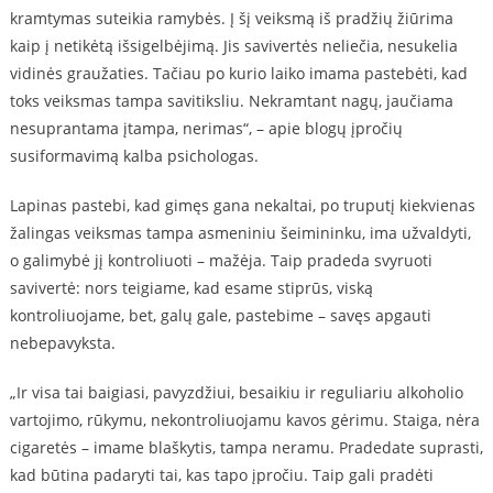
kramtymas suteikia ramybės. Į šį veiksmą iš pradžių žiūrima
kaip į netikėtą išsigelbėjimą. Jis savivertės neliečia, nesukelia
vidinės graužaties. Tačiau po kurio laiko imama pastebėti, kad
toks veiksmas tampa savitiksliu. Nekramtant nagų, jaučiama
nesuprantama įtampa, nerimas“, – apie blogų įpročių
susiformavimą kalba psichologas.
Lapinas pastebi, kad gimęs gana nekaltai, po truputį kiekvienas
žalingas veiksmas tampa asmeniniu šeimininku, ima užvaldyti,
o galimybė jį kontroliuoti – mažėja. Taip pradeda svyruoti
savivertė: nors teigiame, kad esame stiprūs, viską
kontroliuojame, bet, galų gale, pastebime – savęs apgauti
nebepavyksta.
„Ir visa tai baigiasi, pavyzdžiui, besaikiu ir reguliariu alkoholio
vartojimo, rūkymu, nekontroliuojamu kavos gėrimu. Staiga, nėra
cigaretės – imame blaškytis, tampa neramu. Pradedate suprasti,
kad būtina padaryti tai, kas tapo įpročiu. Taip gali pradėti