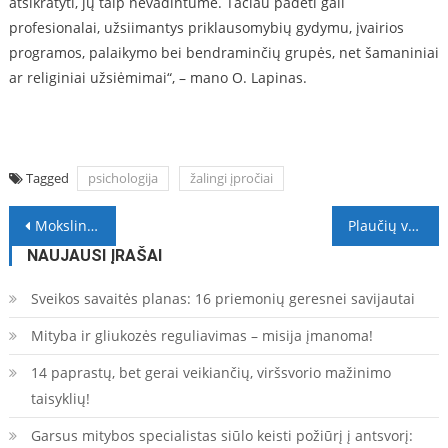
atsikratyti, jų taip nevadintume. Tačiau padėti gali
profesionalai, užsiimantys priklausomybių gydymu, įvairios
programos, palaikymo bei bendraminčių grupės, net šamaniniai
ar religiniai užsiėmimai“, – mano O. Lapinas.
Tagged
psichologija
žalingi įpročiai
Navigacija
Mokslininko dr. Paul Clayton paskaita apie lėtinio uždegimo žalą organizmui Vilniuje
Plaučių vėžys – daugiausia gyvybių nusinešanti vėžio forma
tarp
NAUJAUSI ĮRAŠAI
įrašų
Sveikos savaitės planas: 16 priemonių geresnei savijautai
Mityba ir gliukozės reguliavimas – misija įmanoma!
14 paprastų, bet gerai veikiančių, viršsvorio mažinimo
taisyklių!
Garsus mitybos specialistas siūlo keisti požiūrį į antsvorį: