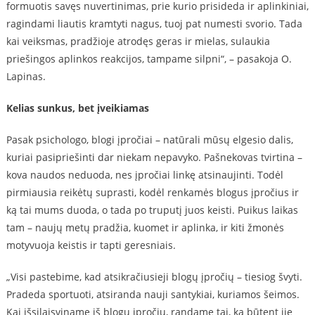
formuotis savęs nuvertinimas, prie kurio prisideda ir aplinkiniai,
ragindami liautis kramtyti nagus, tuoj pat numesti svorio. Tada
kai veiksmas, pradžioje atrodęs geras ir mielas, sulaukia
priešingos aplinkos reakcijos, tampame silpni“, – pasakoja O.
Lapinas.
Kelias sunkus, bet įveikiamas
Pasak psichologo, blogi įpročiai – natūrali mūsų elgesio dalis,
kuriai pasipriešinti dar niekam nepavyko. Pašnekovas tvirtina –
kova naudos neduoda, nes įpročiai linkę atsinaujinti. Todėl
pirmiausia reikėtų suprasti, kodėl renkamės blogus įpročius ir
ką tai mums duoda, o tada po truputį juos keisti. Puikus laikas
tam – naujų metų pradžia, kuomet ir aplinka, ir kiti žmonės
motyvuoja keistis ir tapti geresniais.
„Visi pastebime, kad atsikračiusieji blogų įpročių – tiesiog švyti.
Pradeda sportuoti, atsiranda nauji santykiai, kuriamos šeimos.
Kai išsilaisviname iš blogų įpročių, randame tai, ką būtent jie