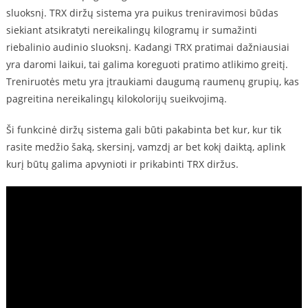
sluoksnį. TRX diržų sistema yra puikus treniravimosi būdas
siekiant atsikratyti nereikalingų kilogramų ir sumažinti
riebalinio audinio sluoksnį. Kadangi TRX pratimai dažniausiai
yra daromi laikui, tai galima koreguoti pratimo atlikimo greitį.
Treniruotės metu yra įtraukiami daugumą raumenų grupių, kas
pagreitina nereikalingų kilokolorijų sueikvojimą.
Ši funkcinė diržų sistema gali būti pakabinta bet kur, kur tik
rasite medžio šaką, skersinį, vamzdį ar bet kokį daiktą, aplink
kurį būtų galima apvynioti ir prikabinti TRX diržus.