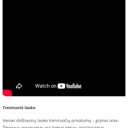
Treniruotė lauke
Vienas didžiausių lauko treniruočių privalumų – grynas oras.
Žmogaus organizmas yra žymiai geriau aprūpinamas