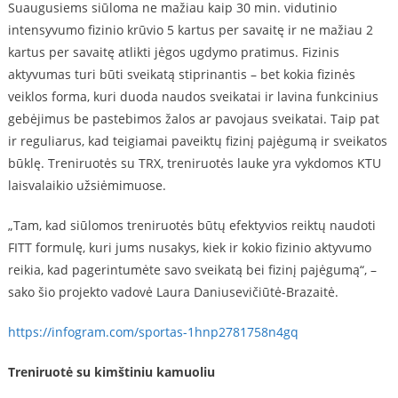
Suaugusiems siūloma ne mažiau kaip 30 min. vidutinio
intensyvumo fizinio krūvio 5 kartus per savaitę ir ne mažiau 2
kartus per savaitę atlikti jėgos ugdymo pratimus. Fizinis
aktyvumas turi būti sveikatą stiprinantis – bet kokia fizinės
veiklos forma, kuri duoda naudos sveikatai ir lavina funkcinius
gebėjimus be pastebimos žalos ar pavojaus sveikatai. Taip pat
ir reguliarus, kad teigiamai paveiktų fizinį pajėgumą ir sveikatos
būklę. Treniruotės su TRX, treniruotės lauke yra vykdomos KTU
laisvalaikio užsiėmimuose.
„Tam, kad siūlomos treniruotės būtų efektyvios reiktų naudoti
FITT formulę, kuri jums nusakys, kiek ir kokio fizinio aktyvumo
reikia, kad pagerintumėte savo sveikatą bei fizinį pajėgumą“, –
sako šio projekto vadovė Laura Daniusevičiūtė-Brazaitė.
https://infogram.com/sportas-1hnp2781758n4gq
Treniruotė su kimštiniu kamuoliu