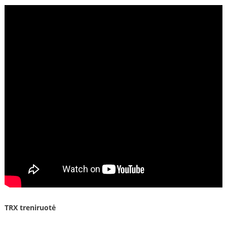
TRX treniruotė