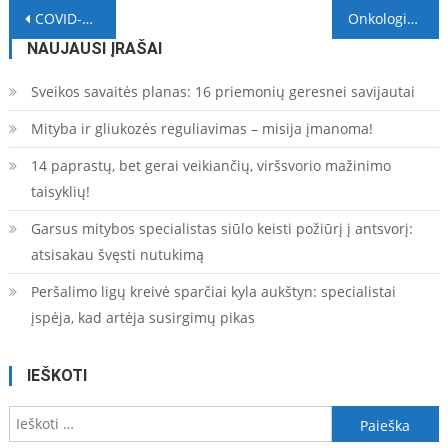
Navigacija
COVID-19 vakcina – revoliucinis etapas ne tik infekcinių ligų prevencijoje
Onkologinių ligų prognozės: galimybės stabilizuoti mirtingumą tampa realybe
tarp
NAUJAUSI ĮRAŠAI
įrašų
Sveikos savaitės planas: 16 priemonių geresnei savijautai
Mityba ir gliukozės reguliavimas – misija įmanoma!
14 paprastų, bet gerai veikiančių, viršsvorio mažinimo
taisyklių!
Garsus mitybos specialistas siūlo keisti požiūrį į antsvorį:
atsisakau švęsti nutukimą
Peršalimo ligų kreivė sparčiai kyla aukštyn: specialistai
įspėja, kad artėja susirgimų pikas
IEŠKOTI
Ieškoti: