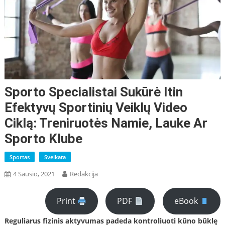
Sporto Specialistai Sukūrė Itin
Efektyvų Sportinių Veiklų Video
Ciklą: Treniruotės Namie, Lauke Ar
Sporto Klube
Sportas
Sveikata
4 Sausio, 2021
Redakcija
Print
PDF
eBook
Reguliarus fizinis aktyvumas padeda kontroliuoti kūno būklę