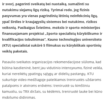
ir svorį, pagerinti sveikatą bei nuotaiką, sumažinti su
nutukimu siejamų ligų riziką. Tyrimai rodo, jog fizinis
pasyvumas yra vienas pagrindinių lėtinių neinfekcinių ligų,
ypač širdies ir kraujagyslių sistemos bei nutukimo, rizikos
veiksnių. Pasibaigus Švietimo, mokslo ir sporto ministerijos
finansuojamam projektui „Sporto specialistų kūrybiškumo ir
kvalifikacijos tobulinimas“, Kauno technologijos universiteto
(KTU) specialistai sukūrė 5 filmukus su kūrybiškais sportinių
veiklų paketais.
Pasaulio sveikatos organizacijos rekomendacijose siūloma, kad
būtina kasdieninė, bent jau vidutinio intensyvumo, fizinė veikla,
kuriai nereikėtų ypatingų sąlygų ar didelių pastangų. KTU
sukurtoje video medžiagoje pateikiamos treniruotės uždaroms
patalpoms ir atviroms erdvėms: treniruotė su kimštiniu
kamuoliu, su TRX diržais, su kėdėmis, treniruotė lauke bei kūno
mobilumo didinimas.