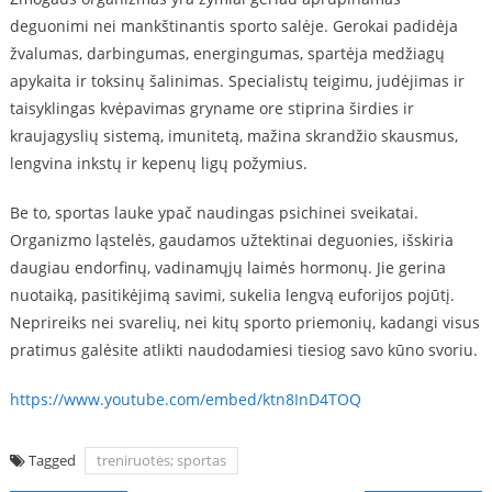
deguonimi nei mankštinantis sporto salėje. Gerokai padidėja
žvalumas, darbingumas, energingumas, spartėja medžiagų
apykaita ir toksinų šalinimas. Specialistų teigimu, judėjimas ir
taisyklingas kvėpavimas gryname ore stiprina širdies ir
kraujagyslių sistemą, imunitetą, mažina skrandžio skausmus,
lengvina inkstų ir kepenų ligų požymius.
Be to, sportas lauke ypač naudingas psichinei sveikatai.
Organizmo ląstelės, gaudamos užtektinai deguonies, išskiria
daugiau endorfinų, vadinamųjų laimės hormonų. Jie gerina
nuotaiką, pasitikėjimą savimi, sukelia lengvą euforijos pojūtį.
Neprireiks nei svarelių, nei kitų sporto priemonių, kadangi visus
pratimus galėsite atlikti naudodamiesi tiesiog savo kūno svoriu.
https://www.youtube.com/embed/ktn8InD4TOQ
Tagged
treniruotės; sportas