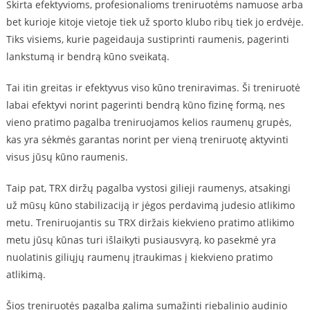
Skirta efektyvioms, profesionalioms treniruotėms namuose arba
bet kurioje kitoje vietoje tiek už sporto klubo ribų tiek jo erdvėje.
Tiks visiems, kurie pageidauja sustiprinti raumenis, pagerinti
lankstumą ir bendrą kūno sveikatą.
Tai itin greitas ir efektyvus viso kūno treniravimas. Ši treniruotė
labai efektyvi norint pagerinti bendrą kūno fizinę formą, nes
vieno pratimo pagalba treniruojamos kelios raumenų grupės,
kas yra sėkmės garantas norint per vieną treniruotę aktyvinti
visus jūsų kūno raumenis.
Taip pat, TRX diržų pagalba vystosi gilieji raumenys, atsakingi
už mūsų kūno stabilizaciją ir jėgos perdavimą judesio atlikimo
metu. Treniruojantis su TRX diržais kiekvieno pratimo atlikimo
metu jūsų kūnas turi išlaikyti pusiausvyrą, ko pasekmė yra
nuolatinis giliųjų raumenų įtraukimas į kiekvieno pratimo
atlikimą.
Šios treniruotės pagalba galima sumažinti riebalinio audinio