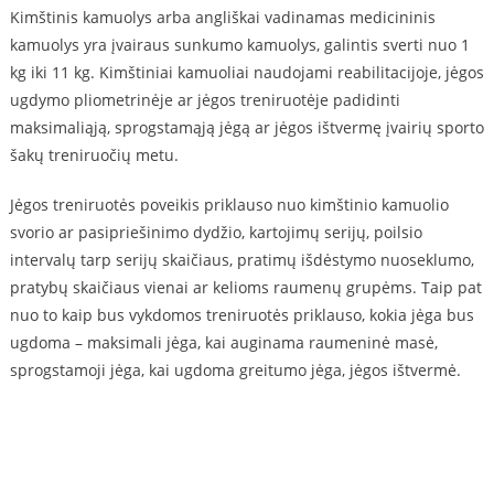
Kimštinis kamuolys arba angliškai vadinamas medicininis
kamuolys yra įvairaus sunkumo kamuolys, galintis sverti nuo 1
kg iki 11 kg. Kimštiniai kamuoliai naudojami reabilitacijoje, jėgos
ugdymo pliometrinėje ar jėgos treniruotėje padidinti
maksimaliąją, sprogstamąją jėgą ar jėgos ištvermę įvairių sporto
šakų treniruočių metu.
Jėgos treniruotės poveikis priklauso nuo kimštinio kamuolio
svorio ar pasipriešinimo dydžio, kartojimų serijų, poilsio
intervalų tarp serijų skaičiaus, pratimų išdėstymo nuoseklumo,
pratybų skaičiaus vienai ar kelioms raumenų grupėms. Taip pat
nuo to kaip bus vykdomos treniruotės priklauso, kokia jėga bus
ugdoma – maksimali jėga, kai auginama raumeninė masė,
sprogstamoji jėga, kai ugdoma greitumo jėga, jėgos ištvermė.