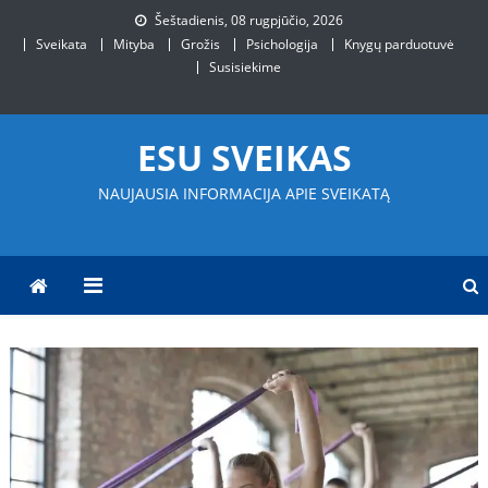
Skip
Šeštadienis, 08 rugpjūčio, 2026
to
Sveikata
Mityba
Grožis
Psichologija
Knygų parduotuvė
content
Susisiekime
ESU SVEIKAS
NAUJAUSIA INFORMACIJA APIE SVEIKATĄ