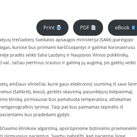
Print
PDF
eBook
raėjusį trečiadienį Sveikatos apsaugos ministerija (SAM) įpareigojo
įstaigas, kuriose bus priimami karščiuojantys ir galimai koronavirusu
nėje pradės veikti šalia Lazdynų ir Naujosios Vilnios poliklinikų.
val., tačiau įvertinus srautus ir galimą jų augimą, jos galėtų veikti 
etų amžiaus vilniečiai, kurie gaus elektroninį siuntimą iš savo šei
tomus (šaltkrėtį, kosulį, gerklės skausmą, pasunkėjusį kvėpavimą),
avimo kliniką, pirmiausiai bus pamatuota temperatūra, atliekamas
 rentgenografinis tyrimai. Taip pat bus paimamas tepinėlis iš
i, pacientams bus pradedami gydyti.
rščiavimo klinikose algoritmą, apsirūpinome būtinomis priemonėmi
i pirmuosius pacientus. Svarbu pabrėžti, kad pacientai šiose