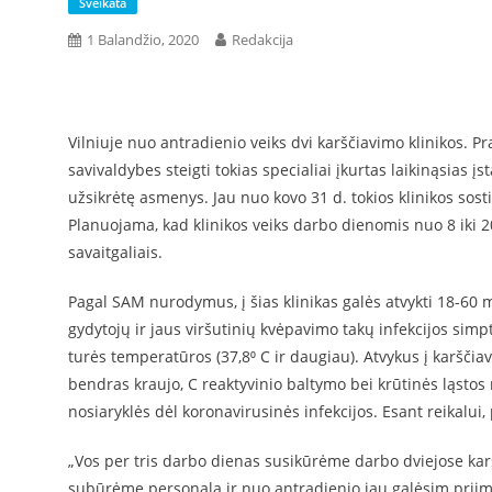
Sveikata
1 Balandžio, 2020
Redakcija
Vilniuje nuo antradienio veiks dvi karščiavimo klinikos. P
savivaldybes steigti tokias specialiai įkurtas laikinąsias 
užsikrėtę asmenys. Jau nuo kovo 31 d. tokios klinikos sosti
Planuojama, kad klinikos veiks darbo dienomis nuo 8 iki 20 
savaitgaliais.
Pagal SAM nurodymus, į šias klinikas galės atvykti 18-60 m
gydytojų ir jaus viršutinių kvėpavimo takų infekcijos simp
turės temperatūros (37,8⁰ C ir daugiau). Atvykus į karšči
bendras kraujo, C reaktyvinio baltymo bei krūtinės ląstos
nosiaryklės dėl koronavirusinės infekcijos. Esant reikalu
„Vos per tris darbo dienas susikūrėme darbo dviejose ka
subūrėme personalą ir nuo antradienio jau galėsim priimt