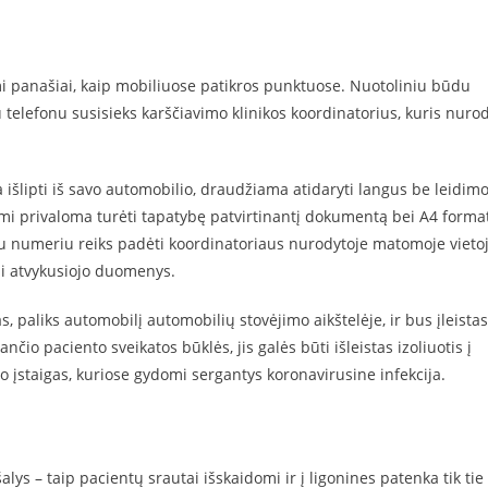
mi panašiai, kaip mobiliuose patikros punktuose. Nuotoliniu būdu
 telefonu susisieks karščiavimo klinikos koordinatorius, kuris nurod
 išlipti iš savo automobilio, draudžiama atidaryti langus be leidimo
i privaloma turėti tapatybę patvirtinantį dokumentą bei A4 forma
su numeriu reiks padėti koordinatoriaus nurodytoje matomoje vieto
i atvykusiojo duomenys.
, paliks automobilį automobilių stovėjimo aikštelėje, ir bus įleistas
čio paciento sveikatos būklės, jis galės būti išleistas izoliuotis į
o įstaigas, kuriose gydomi sergantys koronavirusine infekcija.
alys – taip pacientų srautai išskaidomi ir į ligonines patenka tik tie