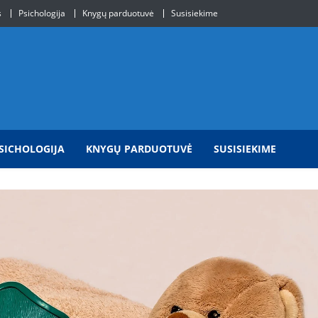
s
Psichologija
Knygų parduotuvė
Susisiekime
SICHOLOGIJA
KNYGŲ PARDUOTUVĖ
SUSISIEKIME