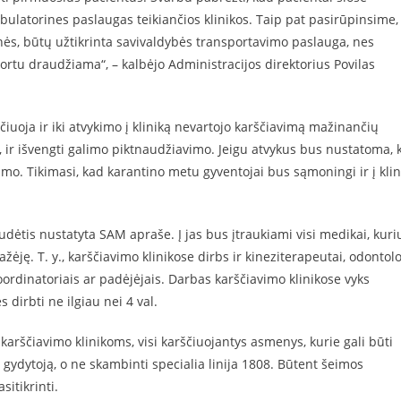
bulatorines paslaugas teikiančios klinikos. Taip pat pasirūpinsime,
ės, būtų užtikrinta savivaldybės transportavimo paslauga, nes
ortu draudžiama“, – kalbėjo Administracijos direktorius Povilas
rščiuoja ir iki atvykimo į kliniką nevartojo karščiavimą mažinančių
jų, ir išvengti galimo piktnaudžiavimo. Jeigu atvykus bus nustatoma, 
mo. Tikimasi, kad karantino metu gyventojai bus sąmoningi ir į klin
dėtis nustatyta SAM apraše. Į jas bus įtraukiami visi medikai, kuri
ėję. T. y., karščiavimo klinikose dirbs ir kineziterapeutai, odontol
koordinatoriais ar padėjėjais. Darbas karščiavimo klinikose vyks
irbti ne ilgiau nei 4 val.
karščiavimo klinikoms, visi karščiuojantys asmenys, kurie gali būti
s gydytoją, o ne skambinti specialia linija 1808. Būtent šeimos
sitikrinti.