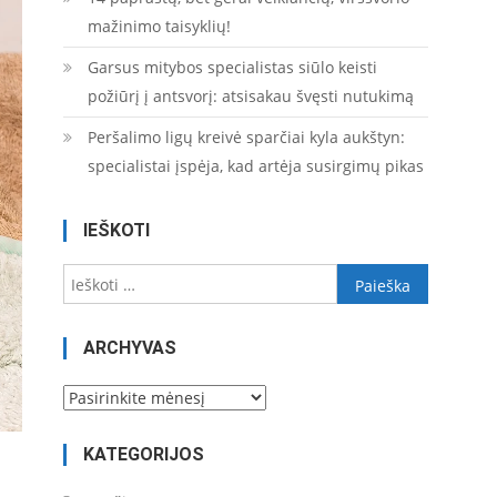
mažinimo taisyklių!
Garsus mitybos specialistas siūlo keisti
požiūrį į antsvorį: atsisakau švęsti nutukimą
Peršalimo ligų kreivė sparčiai kyla aukštyn:
specialistai įspėja, kad artėja susirgimų pikas
IEŠKOTI
Ieškoti:
ARCHYVAS
Archyvas
KATEGORIJOS