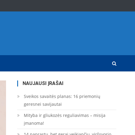
NAUJAUSI ĮRAŠAI
Sveikos savaitės planas: 16 priemonių
geresnei savijautai
Mityba ir gliukozės reguliavimas – misija
įmanoma!
14 paprastų, bet gerai veikiančių, viršsvorio