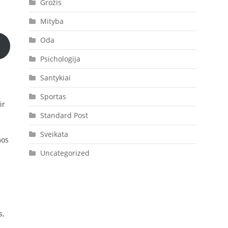
Grožis
Mityba
Oda
Psichologija
Santykiai
Sportas
ir
Standard Post
Sveikata
mos
Uncategorized
s,