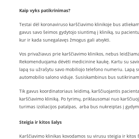
Kaip vyks patikrinimas?
Testai dėl koronaviruso karščiavimo klinikoje bus atlieka
gavus savo šeimos gydytojo siuntimą į kliniką, su pacientu
kur ir kada sunegalavęs žmogus gali atvykti.
Vos privažiavus prie karščiavimo klinikos, nebus leidžiama
Rekomenduojama dėvėti medicinine kaukę. Kartu su savim
lapą su užrašytu savo mobiliojo telefono numeriu. Lapą 
automobilio salono viduje. Susiskambinus bus sutikrinam
Tik gavus koordinatoriaus leidimą, karščiuojantis pacientas
karščiavimo kliniką. Po tyrimų, priklausomai nuo karščiuojan
turimas izoliacijos patalpas, arba bus nukreiptas į gydym
Steigia ir kitos šalys
Karščiavimo klinikas kovodamos su virusu steigia ir kitos š