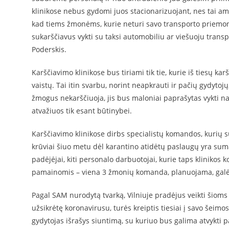
klinikose nebus gydomi juos stacionarizuojant, nes tai am
kad tiems žmonėms, kurie neturi savo transporto priemon
sukarščiavus vykti su taksi automobiliu ar viešuoju transp
Poderskis.
Karščiavimo klinikose bus tiriami tik tie, kurie iš tiesų ka
vaistų. Tai itin svarbu, norint neapkrauti ir pačių gydyto
žmogus nekarščiuoja, jis bus maloniai paprašytas vykti na
atvažiuos tik esant būtinybei.
Karščiavimo klinikose dirbs specialistų komandos, kurių su
krūviai šiuo metu dėl karantino atidėtų paslaugų yra sumaž
padėjėjai, kiti personalo darbuotojai, kurie taps klinikos 
pamainomis – viena 3 žmonių komanda, planuojama, galės d
Pagal SAM nurodytą tvarką, Vilniuje pradėjus veikti šioms 
užsikrėtę koronavirusu, turės kreiptis tiesiai į savo šeimo
gydytojas išrašys siuntimą, su kuriuo bus galima atvykti pa