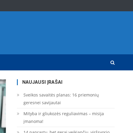
NAUJAUSI ĮRAŠAI
Sveikos savaitės planas: 16 priemonių
geresnei savijautai
Mityba ir gliukozės reguliavimas – misija
įmanoma!
14 paprastų, bet gerai veikiančių, viršsvorio