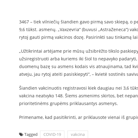
3467 – tiek vilniečių šiandien gavo pirmą savo skiepą, o per
9,6 tūkst. asmenų. „Vaxzevria“ (buvusi „AstraZeneca“) vakcin
rytoj gauti pirmą vakcinos dozę. Pasirinkti sau tinkamą lai
„Užtikrintai artėjame prie mūsų užsibrėžto tikslo paskiep
užsiregistruoti arba kuriems iki šiol to nepavyko padaryti,
duomenų bazę su asmens kodais vis atnaujinama, tad kvieč
atveju, jau rytoj ateiti pasiskiepyti“, – kvietė sostinės sa
Šiandien vakcinuotis registravosi kiek daugiau nei 3,6 tūks
vakcina neatvyko 148. Šiems asmenims skirtos, bet nepan
prioritetinėms grupėms priklausantys asmenys.
Primename, kad pasitikrinti, ar priklausote vienai iš gru
Tagged
COVID-19
vakcina