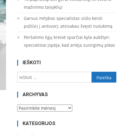
mažinimo taisyklių!
Garsus mitybos specialistas siūlo keisti
požiūrį į antsvorį: atsisakau švęsti nutukimą
Peršalimo ligų kreivė sparčiai kyla aukštyn:
specialistai įspėja, kad artėja susirgimų pikas
IEŠKOTI
Ieškoti:
ARCHYVAS
Archyvas
KATEGORIJOS