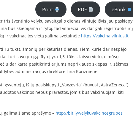
Print
PDF
eBook
 tris šventinio Velykų savaitgalio dienas Vilniuje išvis jau paskiepy
a bus skiepijama ir rytoj, tad vilniečiai vis dar gali registruotis ir 
ką ir vakcinacijos vietą galima svetainėje
https://vakcina.vilnius.lt
yti 13 tūkst. žmonių per keturias dienas. Tiem, kurie dar nespėjo
 dar turi savo progą. Rytoj yra 1,5 tūkst. laisvų vietų, o mūsų
iu dar kartą pasitikrinti ar jums nepriklauso skiepas ir, sėkmės
vivaldybės administracijos direktorė Lina Koriznienė.
t. gyventojų, iš jų pasiskiepyti „Vaxzevria“ (buvusi „AstraZeneca“)
audotos vakcinos nebus prarastos, jomis bus vakcinuojami kiti
pių, galima šiame aprašyme –
http://bit.ly/velykuvakcinosgrupes