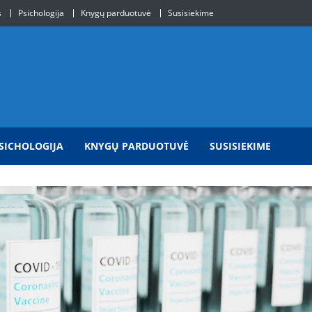
s
Psichologija
Knygų parduotuvė
Susisiekime
SICHOLOGIJA
KNYGŲ PARDUOTUVĖ
SUSISIEKIME