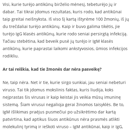
Visi, kurie turėjo antikūnų birželio mėnesį, tebeturėjo jų ir
dabar. Tai tikrai įdomus rezultatas, kuris rodo, kad antikūnai
taip greitai neišnyksta. Iš viso šį kartą ištyrėme 100 žmonių, iš jų
du trečdaliai turėjo antikūnų. Kaip ir buvo galima tikėtis, jie
turėjo IgG klasės antikūnų, kurie rodo seniai persirgtą infekciją.
Tačiau stebėtina, kad beveik pusė jų turėjo ir IgM klasės
antikūnų, kurie paprastai laikomi ankstyvosios, ūmios infekcijos
rodikliu.
Ar tai reiškia, kad tie žmonės dar nėra pasveikę?
Ne, taip nėra. Net ir tie, kurie sirgo sunkiai, jau seniai nebeturi
viruso. Tai tik įdomus mokslinis faktas, kuris liudija, koks
neįprastas šis virusas ir kaip keistai jis veikia mūsų imuninę
sistemą. Šiam virusui negalioja gerai žinomos taisyklės. Be to,
IgM išlikimas praėjus pusmečiui po užsikrėtimo dar kartą
patvirtina, kad aptikus šiuos antikūnus nėra prasmės atlikti
molekulinį tyrimą ir ieškoti viruso – IgM antikūnai, kaip ir IgG,