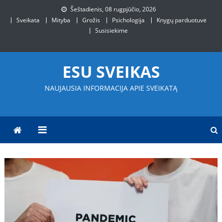
Skip
Šeštadienis, 08 rugpjūčio, 2026
to
Sveikata
Mityba
Grožis
Psichologija
Knygų parduotuvė
content
Susisiekime
ESU SVEIKAS
NAUJAUSIA INFORMACIJA APIE SVEIKATĄ