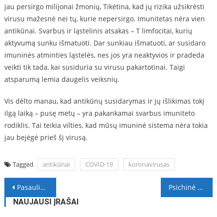
jau persirgo milijonai žmonių, Tikėtina, kad jų rizika užsikrėsti
virusu mažesnė nei tų, kurie nepersirgo. Imunitetas nėra vien
antikūnai. Svarbus ir ląstelinis atsakas – T limfocitai, kurių
aktyvumą sunku išmatuoti. Dar sunkiau išmatuoti, ar susidaro
imuninės atminties ląstelės, nes jos yra neaktyvios ir pradeda
veikti tik tada, kai susiduria su virusu pakartotinai. Taigi
atsparumą lemia daugelis veiksnių.
Vis dėlto manau, kad antikūnų susidarymas ir jų išlikimas tokį
ilgą laiką – pusę metų – yra pakankamai svarbus imuniteto
rodiklis. Tai teikia vilties, kad mūsų imuninė sistema nėra tokia
jau bejėgė prieš šį virusą.
Tagged
antikūnai
COVID-19
koronavirusas
Navigacija
Pasaulinę diabeto dieną – specialistės patarimai apie cukrų: kiek vartoti, kad būtų saugu?
Psichinė sveikata svarbu – 12 patarimų, kaip sumažinti stresą Covid-19 metu
tarp
NAUJAUSI ĮRAŠAI