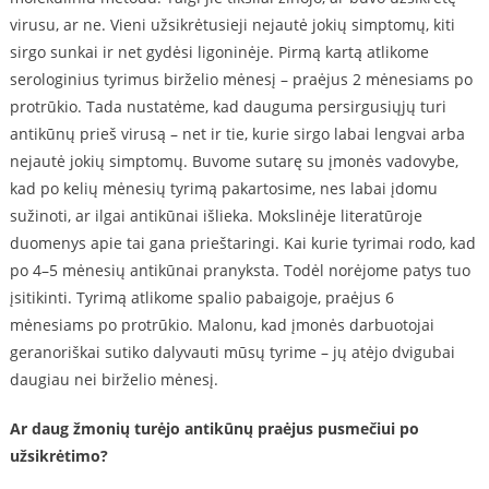
virusu, ar ne. Vieni užsikrėtusieji nejautė jokių simptomų, kiti
sirgo sunkai ir net gydėsi ligoninėje. Pirmą kartą atlikome
serologinius tyrimus birželio mėnesį – praėjus 2 mėnesiams po
protrūkio. Tada nustatėme, kad dauguma persirgusiųjų turi
antikūnų prieš virusą – net ir tie, kurie sirgo labai lengvai arba
nejautė jokių simptomų. Buvome sutarę su įmonės vadovybe,
kad po kelių mėnesių tyrimą pakartosime, nes labai įdomu
sužinoti, ar ilgai antikūnai išlieka. Mokslinėje literatūroje
duomenys apie tai gana prieštaringi. Kai kurie tyrimai rodo, kad
po 4–5 mėnesių antikūnai pranyksta. Todėl norėjome patys tuo
įsitikinti. Tyrimą atlikome spalio pabaigoje, praėjus 6
mėnesiams po protrūkio. Malonu, kad įmonės darbuotojai
geranoriškai sutiko dalyvauti mūsų tyrime – jų atėjo dvigubai
daugiau nei birželio mėnesį.
Ar daug žmonių turėjo antikūnų praėjus pusmečiui po
užsikrėtimo?