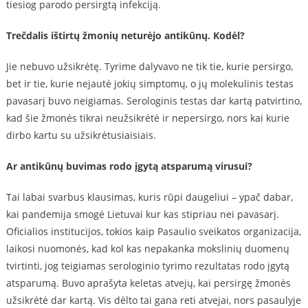
tiesiog parodo persirgtą infekciją.
Trečdalis ištirtų žmonių neturėjo antikūnų. Kodėl?
Jie nebuvo užsikrėtę. Tyrime dalyvavo ne tik tie, kurie persirgo,
bet ir tie, kurie nejautė jokių simptomų, o jų molekulinis testas
pavasarį buvo neigiamas. Serologinis testas dar kartą patvirtino,
kad šie žmonės tikrai neužsikrėtė ir nepersirgo, nors kai kurie
dirbo kartu su užsikrėtusiaisiais.
Ar antikūnų buvimas rodo įgytą atsparumą virusui?
Tai labai svarbus klausimas, kuris rūpi daugeliui – ypač dabar,
kai pandemija smogė Lietuvai kur kas stipriau nei pavasarį.
Oficialios institucijos, tokios kaip Pasaulio sveikatos organizacija,
laikosi nuomonės, kad kol kas nepakanka mokslinių duomenų
tvirtinti, jog teigiamas serologinio tyrimo rezultatas rodo įgytą
atsparumą. Buvo aprašyta keletas atvejų, kai persirgę žmonės
užsikrėtė dar kartą. Vis dėlto tai gana reti atvejai, nors pasaulyje