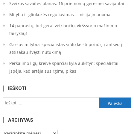
įrašų
Sveikos savaitės planas: 16 priemonių geresnei savijautai
Mityba ir gliukozės reguliavimas – misija įmanoma!
14 paprastų, bet gerai veikiančių, viršsvorio mažinimo
taisyklių!
Garsus mitybos specialistas siūlo keisti požiūrį į antsvorį:
atsisakau švęsti nutukimą
Peršalimo ligų kreivė sparčiai kyla aukštyn: specialistai
įspėja, kad artėja susirgimų pikas
IEŠKOTI
Ieškoti:
ARCHYVAS
Archyvas