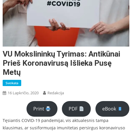
VU Mokslininkų Tyrimas: Antikūnai
Prieš Koronavirusą Išlieka Pusę
Metų
Sveikata
16 Lapkričio, 2020
Redakcija
Print
PDF
eBook
Tęsiantis COVID-19 pandemijai, vis aktualesnis tampa
klausimas, ar susiformuoja imunitetas persirgus koronaviruso