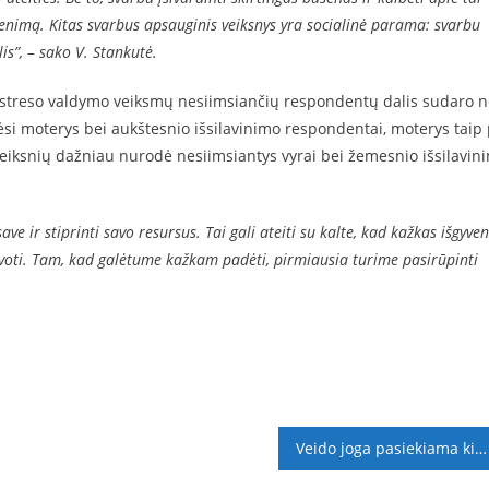
yvenimą. Kitas svarbus apsauginis veiksnys yra socialinė parama: svarbu
is”,
–
sako V. Stankutė.
g streso valdymo veiksmų nesiimsiančių respondentų dalis sudaro n
ėsi moterys bei aukštesnio išsilavinimo respondentai, moterys taip 
 veiksnių dažniau nurodė nesiimsiantys vyrai bei žemesnio išsilavin
 save ir stiprinti savo resursus. Tai gali ateiti su kalte, kad kažkas išgyve
 kovoti. Tam, kad galėtume kažkam padėti, pirmiausia turime pasirūpinti
Veido joga pasiekiama kiekvienam – kviečiama į praktikas socialiniuose tinkluose