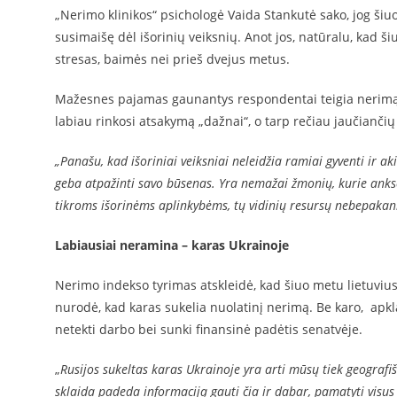
„Nerimo klinikos“ psichologė Vaida Stankutė sako, jog šiu
susimaišę dėl išorinių veiksnių. Anot jos, natūralu, kad š
stresas, baimės nei prieš dvejus metus.
Mažesnes pajamas gaunantys respondentai teigia nerimą j
labiau rinkosi atsakymą „dažnai“, o tarp rečiau jaučiančių
„Panašu, kad išoriniai veiksniai neleidžia ramiai gyventi ir 
geba atpažinti savo būsenas. Yra nemažai žmonių, kurie anksč
tikroms išorinėms aplinkybėms, tų vidinių resursų nebepakan
Labiausiai neramina – karas Ukrainoje
Nerimo indekso tyrimas atskleidė, kad šiuo metu lietuviu
nurodė, kad karas sukelia nuolatinį nerimą. Be karo, apk
netekti darbo bei sunki finansinė padėtis senatvėje.
„
Rusijos sukeltas karas Ukrainoje yra arti mūsų tiek geografi
sklaida padeda informaciją gauti čia ir dabar, pamatyti visus