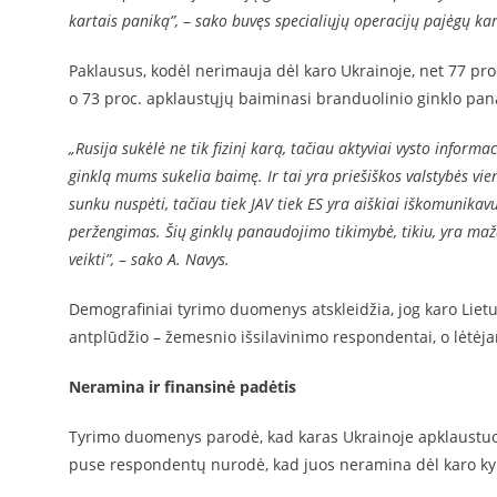
kartais paniką”,
–
sako buvęs specialiųjų operacijų pajėgų ka
Paklausus, kodėl nerimauja dėl karo Ukrainoje, net 77 pro
o 73 proc. apklaustųjų baiminasi branduolinio ginklo pa
„Rusija sukėlė ne tik fizinį karą, tačiau aktyviai vysto infor
ginklą mums sukelia baimę. Ir tai yra priešiškos valstybės vien
sunku nuspėti, tačiau tiek JAV tiek ES yra aiškiai iškomunika
peržengimas. Šių ginklų panaudojimo tikimybė, tikiu, yra maž
veikti”,
–
sako A. Navys.
Demografiniai tyrimo duomenys atskleidžia, jog karo Lietu
antplūdžio – žemesnio išsilavinimo respondentai, o lėtėja
Neramina ir finansinė padėtis
Tyrimo duomenys parodė, kad karas Ukrainoje apklaustuos
puse respondentų nurodė, kad juos neramina dėl karo kylan