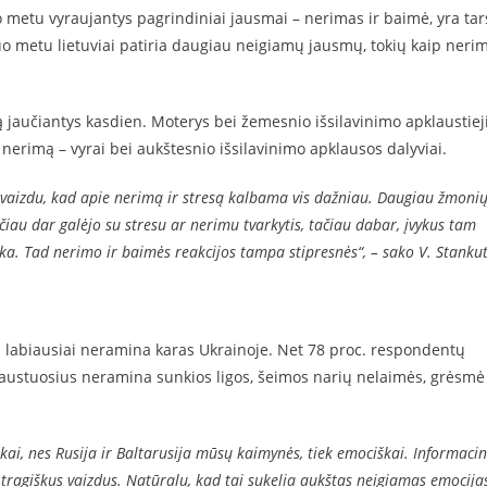
o metu vyraujantys pagrindiniai jausmai – nerimas ir baimė, yra tar
iuo metu lietuviai patiria daugiau neigiamų jausmų, tokių kaip neri
aučiantys kasdien. Moterys bei žemesnio išsilavinimo apklaustiej
 nerimą – vyrai bei aukštesnio išsilavinimo apklausos dalyviai.
akivaizdu, kad apie nerimą ir stresą kalbama vis dažniau. Daugiau žmoni
iau dar galėjo su stresu ar nerimu tvarkytis, tačiau dabar, įvykus tam
ka. Tad nerimo ir baimės reakcijos tampa stipresnės“, – sako V. Stanku
s labiausiai neramina karas Ukrainoje. Net 78 proc. respondentų
laustuosius neramina sunkios ligos, šeimos narių nelaimės, grėsmė
škai, nes Rusija ir Baltarusija mūsų kaimynės, tiek emociškai. Informaci
 tragiškus vaizdus. Natūralu, kad tai sukelia aukštas neigiamas emocijas