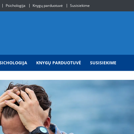
Psichologija
Knygų parduotuvė
Susisiekime
SICHOLOGIJA
KNYGŲ PARDUOTUVĖ
SUSISIEKIME