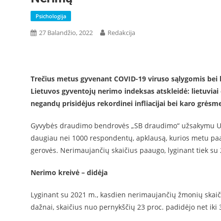
Psichologija
27 Balandžio, 2022
Redakcija
Trečius metus gyvenant COVID-19 viruso sąlygomis bei ba
Lietuvos gyventojų nerimo indeksas atskleidė: lietuviai d
negandų prisidėjus rekordinei infliacijai bei karo grėsm
Gyvybės draudimo bendrovės „SB draudimo“ užsakymu UAB „
daugiau nei 1000 respondentų, apklausą, kurios metu paaiš
gerovės. Nerimaujančių skaičius paaugo, lyginant tiek su
Nerimo kreivė – didėja
Lyginant su 2021 m., kasdien nerimaujančių žmonių skaičiu
dažnai, skaičius nuo pernykščių 23 proc. padidėjo net iki 