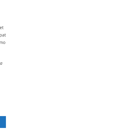
et
pat
imo
na