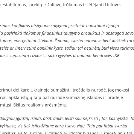
nestabilumas, prekių ir žaliavų trūkumas ir lėtėjanti Lietuvos
nius konfliktus atsigauna sąlyginai greitai ir nuostoliai ilguoju
ia pasirinkti tinkamus finansinius taupymo produktus ir apsaugoti savo
ūkumas, energetiniai ištekliai. Žinoma, svarbu namuose bent kažkiek turė
telės ar internetinė bankininkystė, tačiau tai neturėtų būti visos turimo
kuris sumažintų rizikas”,
–
sako gyvybės draudimo bendrovės „SB
rimui dėl karo Ukrainoje sumažinti, trečdalis nurodė, jog mokosi
roc. apklaustųjų taip pat nurodė sumažinę išlaidas ir pradėję
imtųsi iškilus realioms grėsmėms.
augiau įgūdžių išbūti, atsitraukti, leisti sau neįkristi į tai, kas vyksta. T
ykiuose, vis tiek įsileidžiame karą į savo vidų. Taip pat labai svarbu
ateities. Be to, svarbu įsivardinti skirtingas būsenas ir kalbėti apie tai