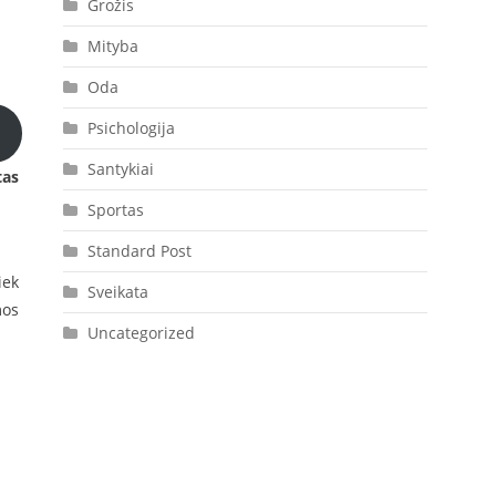
Grožis
Mityba
Oda
Psichologija
Santykiai
tas
Sportas
Standard Post
iek
Sveikata
mos
Uncategorized