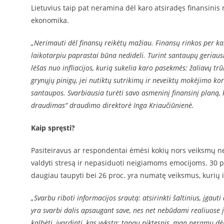
Lietuvius taip pat neramina dėl karo atsiradęs finansinis 
ekonomika.
„Nerimauti dėl finansų reikėtų mažiau. Finansų rinkos per kari
laikotarpiu paprastai būna nedideli. Turint santaupų geriaus
lėšas nuo infliacijos, kurią sukelia karo pasekmės: žaliavų tr
grynųjų pinigų, jei nutiktų sutrikimų ir neveiktų mokėjimo kor
santaupos. Svarbiausia turėti savo asmeninį finansinį planą, 
draudimas“ draudimo direktorė Inga Kriaučiūnienė.
Kaip spręsti?
Pasiteiravus ar respondentai ėmėsi kokių nors veiksmų ne
valdyti stresą ir nepasiduoti neigiamoms emocijoms. 30 p
daugiau taupyti bei 26 proc. yra numatę veiksmus, kurių 
„Svarbu riboti informacijos srautą: atsirinkti šaltinius, įgauti d
yra svarbi dalis apsaugant save, nes net nebūdami realiuose įv
kalbėti, įvardinti, kas vyksta: tapau piktesnis, man neramu dėl 