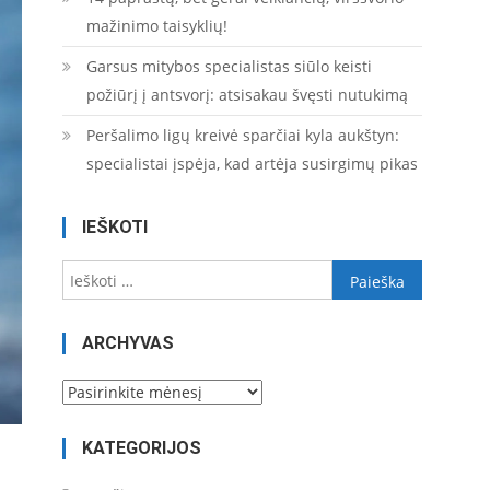
mažinimo taisyklių!
Garsus mitybos specialistas siūlo keisti
požiūrį į antsvorį: atsisakau švęsti nutukimą
Peršalimo ligų kreivė sparčiai kyla aukštyn:
specialistai įspėja, kad artėja susirgimų pikas
IEŠKOTI
Ieškoti:
ARCHYVAS
Archyvas
KATEGORIJOS