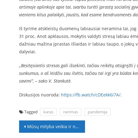
artimoje aplinkoje apie tai, svarbu turėti įprastą socialinį g
vieniems kitus palaikyti, jaustis, kad esame bendruomenės dal
Iš tyrime atskleistų duomenų labiausiai neramina tai, jo
31 proc. Anot apklausos, mokytis valdyti stresą labiau ėm
dažniau mažina įprastas išlaidas ir labiau taupo, o jokių
dalyviai.
„Besitęsiantis stresas gali išsekinti, tačiau reikėtų atsigręžti į
sunkumus, o aš leidžiu sau ilsėtis, tačiau tai irgi yra būdas
savimi”,
–
sako V. Stankutė.
Diskusijos nuoroda:
https://fb.watch/cDEekk6i7A/
.
Tagged
karas
nerimas
pandemija
Navigacija
Mūsų mityba veikia ir nervų sistemą: patarė, koks valgis mažina stresą ir Alzheimerio riziką