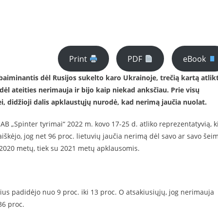
Print
PDF
eBook
iminantis dėl Rusijos sukelto karo Ukrainoje, trečią kartą atlik
ėl ateities nerimauja ir bijo kaip niekad anksčiau. Prie visų
ei, didžioji dalis apklaustųjų nurodė, kad nerimą jaučia nuolat.
Spinter tyrimai“ 2022 m. kovo 17-25 d. atliko reprezentatyvią, k
kėjo, jog net 96 proc. lietuvių jaučia nerimą dėl savo ar savo šei
 2020 metų, tiek su 2021 metų apklausomis.
s padidėjo nuo 9 proc. iki 13 proc. O atsakiusiųjų, jog nerimauja
36 proc.