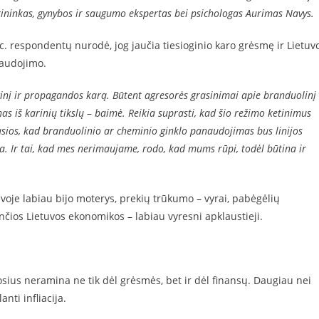
rininkas, gynybos ir saugumo ekspertas bei psichologas Aurimas Navys.
c. respondentų nurodė, jog jaučia tiesioginio karo grėsmę ir Lietuvo
naudojimo.
macinį ir propagandos karą. Būtent agresorės grasinimai apie branduolinį
as iš karinių tikslų
–
baimė. Reikia suprasti, kad šio režimo ketinimus
vusios, kad branduolinio ar cheminio ginklo panaudojimas bus linijos
a. Ir tai, kad mes nerimaujame, rodo, kad mums rūpi, todėl būtina ir
voje labiau bijo moterys, prekių trūkumo – vyrai, pabėgėlių
nčios Lietuvos ekonomikos – labiau vyresni apklaustieji.
ius neramina ne tik dėl grėsmės, bet ir dėl finansų. Daugiau nei
ti infliacija.