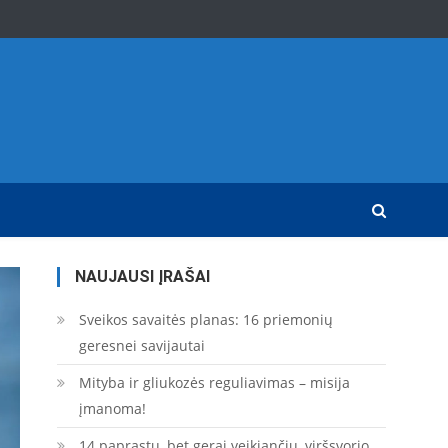
NAUJAUSI ĮRAŠAI
Sveikos savaitės planas: 16 priemonių
geresnei savijautai
Mityba ir gliukozės reguliavimas – misija
įmanoma!
14 paprastų, bet gerai veikiančių, viršsvorio